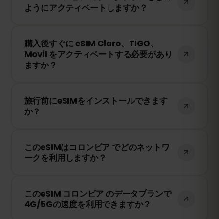
ようにアクティベートしますか？
を共有できます。ただし、速度や接続状況
は現地のネットワークプロバイダーに依存
購入後、QRコードを受け取ります。スマー
します。
購入後すぐに eSIM Claro、TIGO、
トフォンのeSIM設定でQRコードをスキャ
Movil をアクティベートする必要があり
ンするだけで、すぐに利用できます！物理
ますか？
SIMカードの交換は不要です。
いいえ！eSIMはいつでもインストールでき
旅行前にeSIMをインストールできます
ます。ただし、Claro、TIGO、Movil のネッ
か？
トワークに接続したときにのみ有効期限の
カウントが開始されます。
はい！旅行前にeSIMをインストールするこ
このeSIMはコロンビア でどのネットワ
とをおすすめします。ただし、コロンビア
ークを利用しますか？
に到着するまでネットワークに接続しない
ようにしてください。そうしないと、早期
このeSIMは、コロンビア で利用可能な最高
に有効期限が開始されてしまいます。
このeSIM コロンビア のデータプランで
のネットワークに接続します。例えば、
4G/5Gの速度を利用できますか？
Claro、TIGO、Movil などが含まれます。