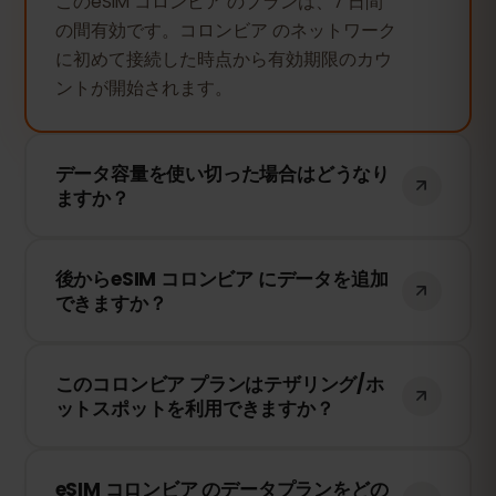
このeSIM コロンビア のプランは、7 日間
の間有効です。コロンビア のネットワーク
に初めて接続した時点から有効期限のカウ
ントが開始されます。
データ容量を使い切った場合はどうなり
ますか？
データ容量を使い切ると、インターネット
後からeSIM コロンビア にデータを追加
接続は停止します。eSIMFOXのダッシュボ
できますか？
ードから簡単にデータを追加購入して、引
き続き接続を維持できます。
はい！eSIMを再インストールすることな
このコロンビア プランはテザリング/ホ
く、いつでもデータを追加できます。アカ
ットスポットを利用できますか？
ウントにログインして、必要なデータ量を
選択してください。
はい！テザリングやホットスポットを利用
eSIM コロンビア のデータプランをどの
して、他のデバイスとインターネット接続