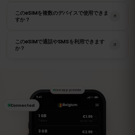
はい！このeSIMは4G/LTEの高速データ通信
このeSIMを複数のデバイスで使用できま
を提供し、コロンビア で5Gが利用可能な
すか？
場合は5Gにも対応しています。快適なイン
ターネット環境をお楽しみください。
いいえ、eSIMは一度アクティベートする
このeSIMで通話やSMSを利用できます
と、1台のデバイスにのみ紐付けられます。
か？
スマートフォンを変更する場合は、新しい
eSIMを購入する必要があります。
いいえ、このeSIMはデータ専用です。ただ
し、WhatsApp、FaceTime、Skype など
のVoIPアプリを使用して通話やメッセージ
の送受信が可能です。