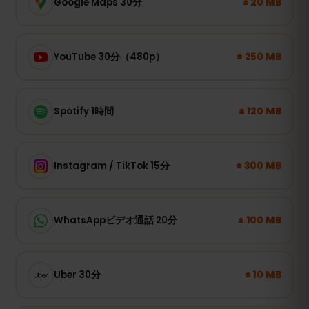
± 20 MB
Google Maps 30分
± 250 MB
YouTube 30分（480p）
± 120 MB
Spotify 1時間
± 300 MB
Instagram / TikTok 15分
± 100 MB
WhatsAppビデオ通話 20分
± 10 MB
Uber 30分