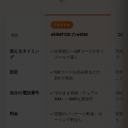
ら。
おすすめ
eSIMFOX の eSIM
コロ
項目
比較：eSIMFOX の eSIM とコロンビアの現地SIMカード
使えるタイミン
出発前に―QRコードがすぐ
現地に
グ
メールで届く
で
設定
QRコードを読み取るだけ、
行列に
2分で有効
ことも
自分の電話番号
そのまま有効（デュアル
SIM
SIM）―SMSも受信可
フライ
料金
定額のパッケージ料金、ロ
変動あ
ーミング料なし
も