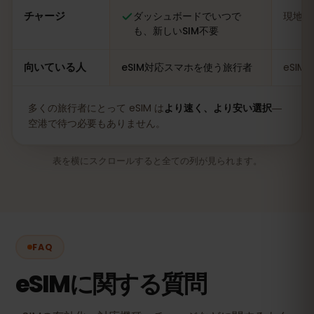
チャージ
ダッシュボードでいつで
現地の
も、新しいSIM不要
向いている人
eSIM対応スマホを使う旅行者
eSI
多くの旅行者にとって eSIM は
より速く、より安い選択
―
空港で待つ必要もありません。
表を横にスクロールすると全ての列が見られます。
FAQ
eSIMに関する質問