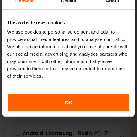
Consent
Details
About
スキャン
This website uses cookies
接続する
コロンビアでデータローミングをオン
We use cookies to personalise content and ads, to
provide social media features and to analyse our traffic.
We also share information about your use of our site with
設定はわずか2分：iPhone
設定 → モバイル通信 → eSIMを追
our social media, advertising and analytics partners who
加
、Android
ネットワークとインターネット → SIM
。プラン
may combine it with other information that you’ve
の有効期間はご購入時ではなく、初回利用時から始まりま
provided to them or that they’ve collected from your use
す。
of their services.
お使いの端末はeSIM対応ですか？ 対応状況を確認
OK
iPhone（iOS）でeSIMを有効化する方法
Android（Samsung、Pixelなど）で