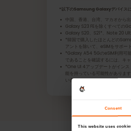
今すぐあなたのSamsung
*以下のSamsung Galaxyデ
中国、香港、台湾、マカオから
Galaxy S23 FEを除くすべてのG
Galaxy S20、S21*、Note 
*韓国で購入したほとんどのSamsung
アントを除いて、eSIMをサ
*Galaxy A54 5GのeS
であることを確認するには、
*One UI 4アップデートが
能を持っている可能性がありま
い合わせください。