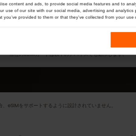
Details
kies
nalise content and ads, to provide social media features and t
 your use of our site with our social media, advertising and a
n that you’ve provided to them or that they’ve collected from you
詳細
eSIM Device
当社のeSIMカードは以下のデバイスでも動作しま