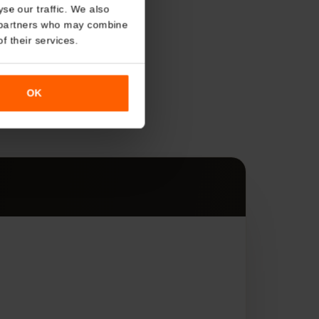
About
o analyse our traffic. We also
nalytics partners who may combine
r use of their services.
s
OK
す。