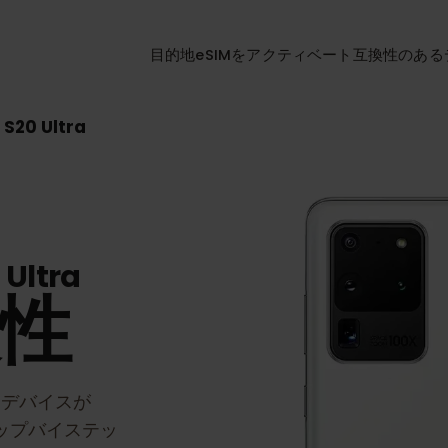
目的地
eSIMをアクティベート
互換性
y S20 Ultra
0 Ultra
換性
ra
デバイスが