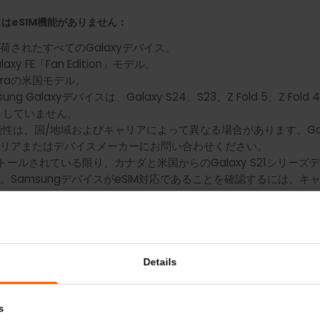
 Galaxy S20 Ultra用のeSIMを入手
バイスにはeSIM機能がありません：
出荷されたすべてのGalaxyデバイス。
alaxy FE「Fan Edition」モデル。
20 Ultraの米国モデル。
 Galaxyデバイスは、Galaxy S24、S23、Z Fold 5、Z Fold
ポートしていません。
IM利用可能性は、国/地域およびキャリアによって異なる場合があります。
キャリアまたはデバイスメーカーにお問い合わせください。
インストールされている限り、カナダと米国からのGalaxy S21シ
す。SamsungデバイスがeSIM対応であることを確認する