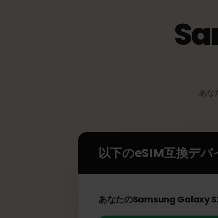
S
あ
以下のeSIM互換デ