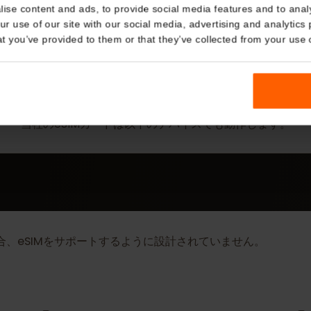
Details
kies
nalise content and ads, to provide social media features and t
 your use of our site with our social media, advertising and a
n that you’ve provided to them or that they’ve collected from you
詳細
eSIM Device
当社のeSIMカードは以下のデバイスでも動作しま