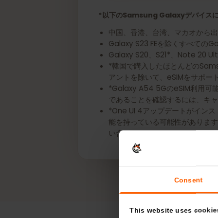
今すぐあなたのSamsung
*以下のSamsung Galaxyデ
中国、香港、台湾、マカオから
Galaxy S23 FEを除くすべてのG
Galaxy S20、S21*、Note 
*韓国で購入したほとんどのSamsung
アントを除いて、eSIMをサ
*Galaxy A54 5GのeS
であることを確認するには、
*One UI 4アップデートが
能を持っている可能性がありま
い合わせください。