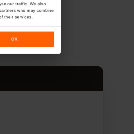
About
o analyse our traffic. We also
nalytics partners who may combine
r use of their services.
s
OK
す。