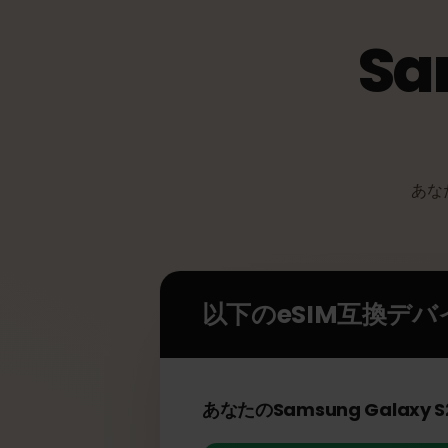
S
あ
以下のeSIM互換デ