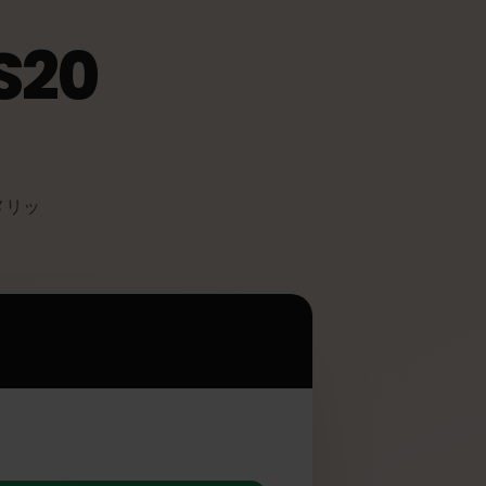
 S20
して多くのメリッ
G