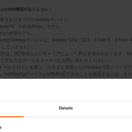
 Galaxy S20 Ultra 5G用のeSIMを入手
バイスにはeSIM機能がありません：
出荷されたすべてのGalaxyデバイス。
alaxy FE「Fan Edition」モデル。
20 Ultraの米国モデル。
 Galaxyデバイスは、Galaxy S24、S23、Z Fold 5、Z Fold
ポートしていません。
IM利用可能性は、国/地域およびキャリアによって異なる場合があります。
キャリアまたはデバイスメーカーにお問い合わせください。
インストールされている限り、カナダと米国からのGalaxy S21シ
す。SamsungデバイスがeSIM対応であることを確認する