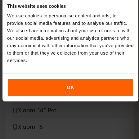
This website uses cookies
Xiaomi 13 Lite
We use cookies to personalise content and ads, to
provide social media features and to analyse our traffic.
Xiaomi 13 Pro
We also share information about your use of our site with
our social media, advertising and analytics partners who
Xiaomi 13T Pro
may combine it with other information that you’ve provided
to them or that they’ve collected from your use of their
Xiaomi 14
services.
Xiaomi 14 Pro
OK
Xiaomi 14T
Xiaomi 14T Pro
Xiaomi 15