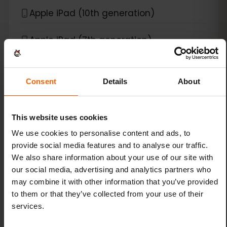
Apple iPad (10th generation)
Apple iPad (7th generation)
Apple iPad (8th generation)
Consent
Details
About
Apple iPad (9th generation)
This website uses cookies
Apple iPad Air (3rd generation)
We use cookies to personalise content and ads, to
provide social media features and to analyse our traffic.
Apple iPad Air (4th generation)
We also share information about your use of our site with
our social media, advertising and analytics partners who
Apple iPad Air (5th generation)
may combine it with other information that you’ve provided
to them or that they’ve collected from your use of their
Apple iPad Air (6th generation)
services.