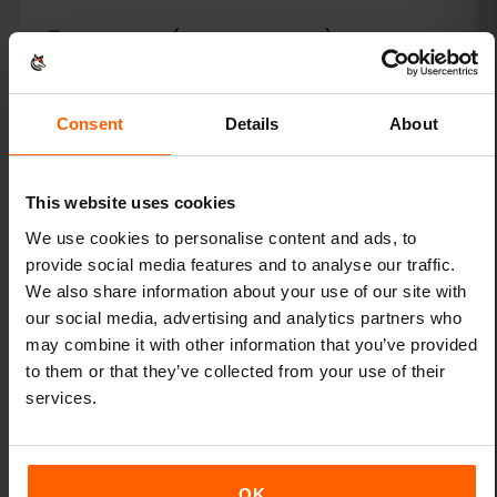
Apple iPad (8th generation)
Apple iPad (9th generation)
Consent
Details
About
Apple iPad Air (3rd generation)
This website uses cookies
Apple iPad Air (4th generation)
We use cookies to personalise content and ads, to
provide social media features and to analyse our traffic.
Apple iPad Air (5th generation)
We also share information about your use of our site with
our social media, advertising and analytics partners who
Apple iPad Air (6th generation)
may combine it with other information that you’ve provided
to them or that they’ve collected from your use of their
Apple iPad Mini (5th generation)
services.
Apple iPad Mini (6th generation)
OK