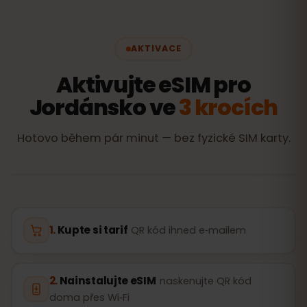
AKTIVACE
Aktivujte eSIM pro
Jordánsko ve
3 krocích
Hotovo během pár minut — bez fyzické SIM karty.
Kupte si tarif
QR kód ihned e‑mailem
Nainstalujte eSIM
naskenujte QR kód
doma přes Wi‑Fi