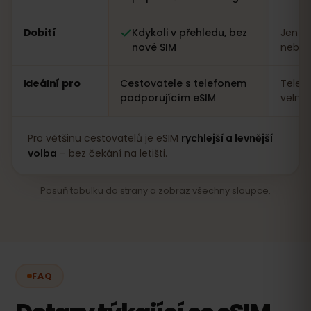
Dobití
Kdykoli v přehledu, bez
Jen n
nové SIM
nebo a
Ideální pro
Cestovatele s telefonem
Telef
podporujícím eSIM
velmi
Pro většinu cestovatelů je eSIM
rychlejší a levnější
volba
– bez čekání na letišti.
Posuň tabulku do strany a zobraz všechny sloupce.
FAQ