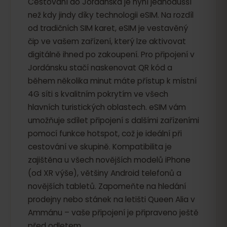
Cestování do Jordánska je nyní jednodušší
než kdy jindy díky technologii eSIM. Na rozdíl
od tradičních SIM karet, eSIM je vestavěný
čip ve vašem zařízení, který lze aktivovat
digitálně ihned po zakoupení. Pro připojení v
Jordánsku stačí naskenovat QR kód a
během několika minut máte přístup k místní
4G síti s kvalitním pokrytím ve všech
hlavních turistických oblastech. eSIM vám
umožňuje sdílet připojení s dalšími zařízeními
pomocí funkce hotspot, což je ideální při
cestování ve skupině. Kompatibilita je
zajištěna u všech novějších modelů iPhone
(od XR výše), většiny Android telefonů a
novějších tabletů. Zapomeňte na hledání
prodejny nebo stánek na letišti Queen Alia v
Ammánu – vaše připojení je připraveno ještě
před odletem.