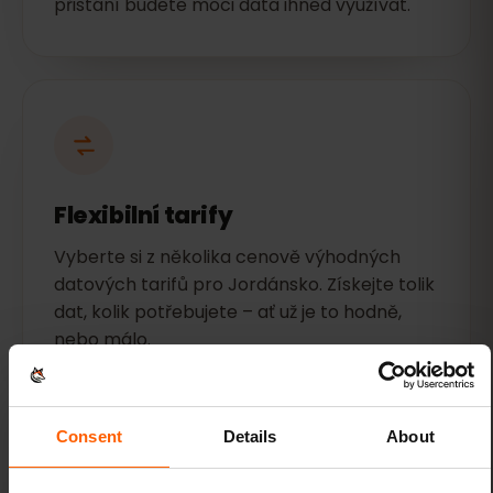
přistání budete moci data ihned využívat.
Flexibilní tarify
Vyberte si z několika cenově výhodných
datových tarifů pro Jordánsko. Získejte tolik
dat, kolik potřebujete – ať už je to hodně,
nebo málo.
Consent
Details
About