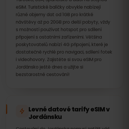
eSIM. Turistické balíčky obvykle nabízejí
různé objemy dat od 1GB pro krátké
návštěvy až po 20GB pro delší pobyty, vždy
s možností používat hotspot pro sdílení
připojení s ostatními zařízeními. Většina
poskytovatelů nabízí 4G připojení, které je
dostatečně rychlé pro navigaci, sdílení fotek
i videohovory. Zajistěte si svou eSIM pro
Jordánsko ještě dnes a užijte si
bezstarostné cestování!
Levné datové tarify eSIM v
Jordánsku
Cestování do Jordánska nemusí zatížit váš