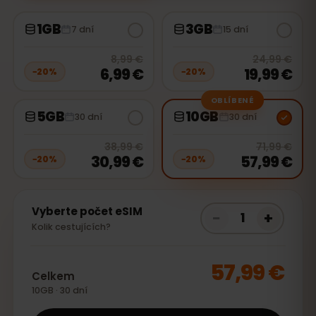
1GB
3GB
7 dní
15 dní
20
% off, was
8,99 €
, now
6,99 €
20
% 
8,99 €
24,99 €
6,99 €
19,99 €
−
20
%
−
20
%
OBLÍBENÉ
5GB
10GB
30 dní
30 dní
20
% off, was
38,99 €
, now
30,99
20
% 
38,99 €
71,99 €
30,99 €
57,99 €
−
20
%
−
20
%
Vyberte počet eSIM
−
+
1
Kolik cestujících?
57,99 €
Celkem
10GB · 30 dní