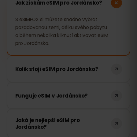
Jak získám eSIM pro Jordánsko?
S eSIMFOX si můžete snadno vybrat
požadovanou zemi, délku svého pobytu
a během několika kliknutí aktivovat eSIM
pro Jordánsko.
Kolik stojí eSIM pro Jordánsko?
Cena eSIM pro Jordánsko závisí na počtu
dní používání. Stačí zvolit požadovanou
Funguje eSIM v Jordánsko?
délku a cena se zobrazí okamžitě.
Ano, naprosto. eSIMFOX funguje v
Jaká je nejlepší eSIM pro
Jordánsko. Máme dohody s nejlepšími
Jordánsko?
místními poskytovateli, abychom vám
zajistili kvalitní připojení k internetu.