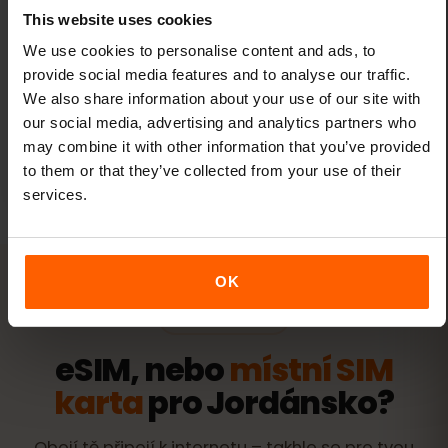
This website uses cookies
Jedna eSIM pro všechny cesty
We use cookies to personalise content and ads, to
provide social media features and to analyse our traffic.
Přidejte si nové destinace ke své stávající
We also share information about your use of our site with
eSIM prostřednictvím ovládacího panelu
our social media, advertising and analytics partners who
eSIMFOX – žádné nové eSIM karty nejsou
may combine it with other information that you’ve provided
potřeba.
to them or that they’ve collected from your use of their
services.
OK
POROVNÁNÍ
eSIM, nebo
místní SIM
karta
pro Jordánsko?
Obojí tě připojí k internetu – takhle se pro tvou