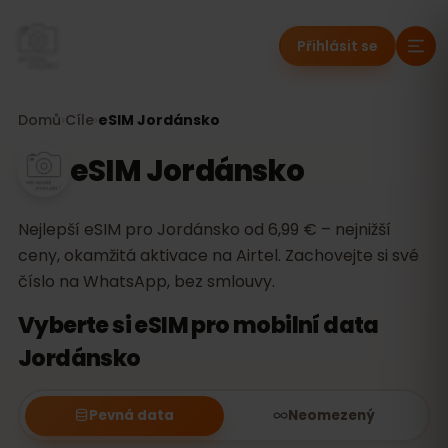
Přihlásit se
Domů
›
Cíle
›
eSIM Jordánsko
eSIM Jordánsko
Nejlepší eSIM pro Jordánsko od 6,99 € – nejnižší
ceny, okamžitá aktivace na Airtel. Zachovejte si své
číslo na WhatsApp, bez smlouvy.
Vyberte si eSIM pro mobilní data
Jordánsko
Pevná data
Neomezený