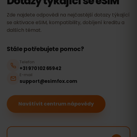
Dotazy týkající se eSIM
Zde najdete odpovědi na nejčastější dotazy týkající
se aktivace eSIM, kompatibility, dobíjení kreditu a
dalších témat.
Stále potřebujete pomoc?
Telefon
+31 970 102 65942
E-mail
support@esimfox.com
Navštívit centrum nápovědy