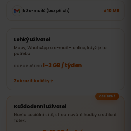
± 10 MB
50 e-mailů (bez příloh)
Lehký uživatel
Mapy, WhatsApp a e-mail – online, když je to
potřeba.
1–3 GB / týden
DOPORUČENO
Zobrazit balíčky
OBLÍBENÉ
Každodenní uživatel
Navíc sociální sítě, streamování hudby a sdílení
fotek.