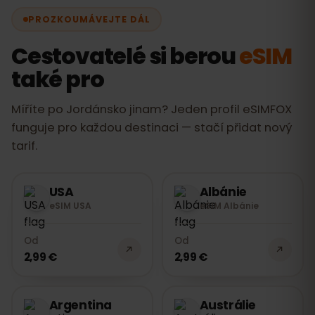
Pixel 3+ atd.). eSIMFOX je datová eSIM:
PROZKOUMÁVEJTE DÁL
hovory a SMS jdou přes vaše běžné číslo
nebo internet (WhatsApp). Jinak žádné
Cestovatelé si berou
eSIM
nevýhody — nic nevkládáte a nic
také pro
nevracíte.
Míříte po Jordánsko jinam? Jeden profil eSIMFOX
funguje pro každou destinaci — stačí přidat nový
tarif.
USA
Albánie
eSIM USA
eSIM Albánie
Od
Od
2,99 €
2,99 €
Argentina
Austrálie