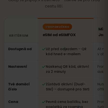
cestu liší.
DOPORUČENO
Míst
eSIM od eSIMFOX
Jord
KRITÉRIUM
Porovnání: eSIM od eSIMFOX oproti místní SIM kartě v
Dostupná od
Už před odjezdem – QR
Až na 
kód hned e-mailem
v obc
Nastavení
Naskenuj QR kód, aktivní
Fronta
za 2 minuty
dokla
Tvé domácí
Zůstává aktivní (Dual-
Nutná
číslo
SIM) – dostupné pro SMS
offlin
Cena
Pevná cena balíčku, bez
Proměn
poplatků za roaming
turist