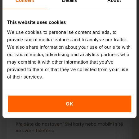
Consent
Details
About
This website uses cookies
We use cookies to personalise content and ads, to
provide social media features and to analyse our traffic.
We also share information about your use of our site with
our social media, advertising and analytics partners who
Po přistání
may combine it with other information that you’ve
provided to them or that they’ve collected from your use
Vaše eSIM je nainstalována. Nyní si v cílové zemi
of their services.
aktivujte mobilní data.
01
OK
Otevřít nastavení mobilního telefonu
Přejděte do nastavení SIM karty nebo mobilní sítě
ve svém telefonu.