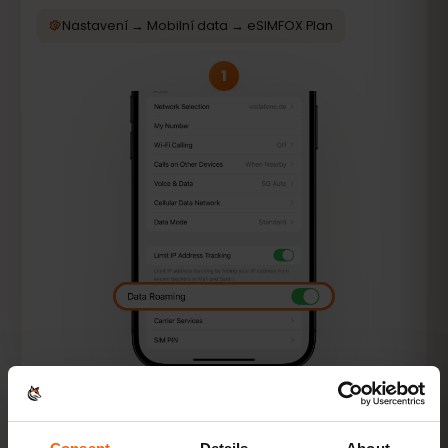
Nastavení → Mobilní data → eSIMFOX Plan
1
Všechny návody na aktivaci podle zařízení