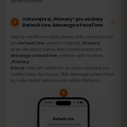
zařízení přidána.
Uchovejte si „Primary“ pro stránky
2
Default Line, iMessage a FaceTime
Když se vás iPhone zeptá, kterou linku chcete použít
pro
Default Line
, vyberte možnost „
Primary
“.
Až se vás zeptá, kterou linku chcete použít pro
iMessage a FaceTime
, vyberte opět možnost
„
Primary
“.
Důvod:
Váš tarif „eSIMFOX
“
je určen výhradně pro
mobilní data. Pro hovory, SMS, iMessage a FaceTime
by měla zůstat vybrána vaše běžná SIM karta.
1