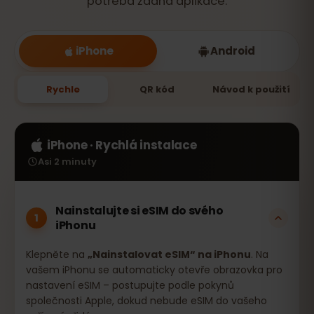
potřeba žádná aplikace.
iPhone
Android
Rychle
QR kód
Návod k použití
iPhone · Rychlá instalace
Asi 2 minuty
Nainstalujte si eSIM do svého
1
iPhonu
Klepněte na
„Nainstalovat eSIM“ na iPhonu
. Na
vašem iPhonu se automaticky otevře obrazovka pro
nastavení eSIM – postupujte podle pokynů
společnosti Apple, dokud nebude eSIM do vašeho