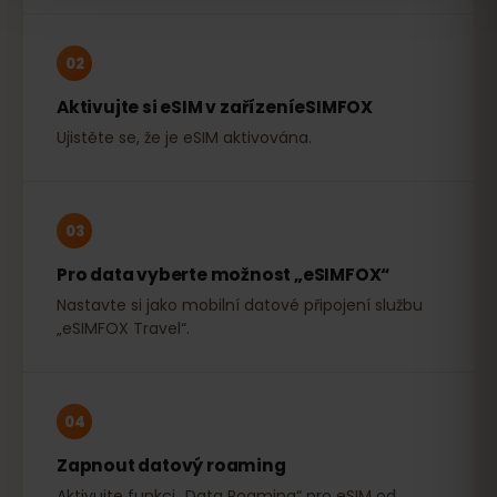
02
Aktivujte si eSIM v zařízeníeSIMFOX
Ujistěte se, že je eSIM aktivována.
03
Pro data vyberte možnost „eSIMFOX“
Nastavte si jako mobilní datové připojení službu
„eSIMFOX Travel“.
04
Zapnout datový roaming
Aktivujte funkci „Data Roaming“ pro eSIM od