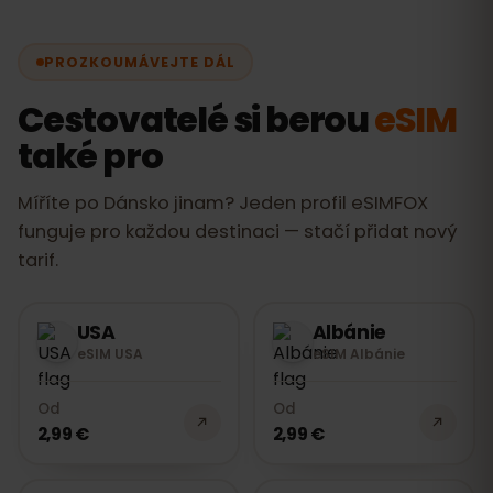
TDC/nuuday, a zajišťuje rychlé a
spolehlivé pokrytí během vaší cesty.
PROZKOUMÁVEJTE DÁL
Cestovatelé si berou
eSIM
také pro
Míříte po Dánsko jinam? Jeden profil eSIMFOX
funguje pro každou destinaci — stačí přidat nový
tarif.
USA
Albánie
eSIM USA
eSIM Albánie
Od
Od
2,99 €
2,99 €