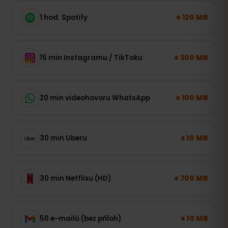
± 120 MB
1 hod. Spotify
± 300 MB
15 min Instagramu / TikToku
± 100 MB
20 min videohovoru WhatsApp
± 10 MB
30 min Uberu
± 700 MB
30 min Netflixu (HD)
± 10 MB
50 e-mailů (bez příloh)