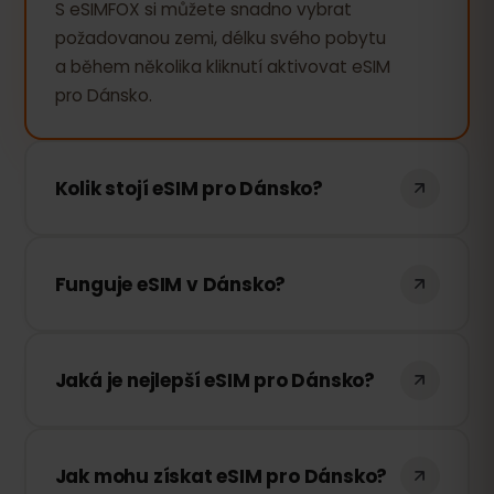
S eSIMFOX si můžete snadno vybrat
požadovanou zemi, délku svého pobytu
a během několika kliknutí aktivovat eSIM
pro Dánsko.
Kolik stojí eSIM pro Dánsko?
Cena eSIM pro Dánsko závisí na počtu
dní používání. Stačí zvolit požadovanou
Funguje eSIM v Dánsko?
délku a cena se zobrazí okamžitě.
Ano, naprosto. eSIMFOX funguje v
Dánsko. Máme dohody s nejlepšími
Jaká je nejlepší eSIM pro Dánsko?
místními poskytovateli, abychom vám
zajistili kvalitní připojení k internetu.
eSIMFOX nabízí pouze kvalitní připojení k
nejlepším mobilním sítím v každé zemi.
Jak mohu získat eSIM pro Dánsko?