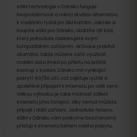
eSIM technologie v Dánsku funguje
bezproblémově a nabízí skvělou alternativu
k tradičním fyzickým SIM kartám. Jakmile si
koupíte eSIM pro Dánsko, obdržíte QR kód,
který jednoduše naskenujete svým
kompatibilním zařízením. Aktivace probíhá
okamžitě, takže můžete začít využívat
mobilní data ihned po příletu na letiště
Kastrup v Kodani. Dánsko má vynikající
pokrytí 4G/5G sítí, což zajišťuje rychlé a
spolehlivé připojení k internetu po celé zemi.
Velkou výhodou je také možnost sdílení
internetu přes hotspot, díky čemuž můžete
připojit i další zařízení. Jednoduše řečeno,
eSIM v Dánsku vám poskytne bezstarostný
přístup k internetu během celého pobytu.