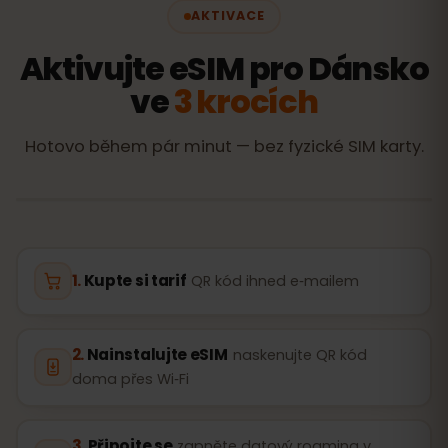
AKTIVACE
Aktivujte eSIM pro Dánsko
ve
3 krocích
Hotovo během pár minut — bez fyzické SIM karty.
Kupte si tarif
QR kód ihned e‑mailem
Nainstalujte eSIM
naskenujte QR kód
doma přes Wi‑Fi
Připojte se
zapněte datový roaming v