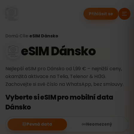
Přihlásit se
Domů
›
Cíle
›
eSIM Dánsko
eSIM Dánsko
Nejlepší eSIM pro Dánsko od 1,99 € – nejnižší ceny,
okamžitá aktivace na Telia, Telenor & HI3G.
Zachovejte si své číslo na WhatsApp, bez smlouvy.
Vyberte si eSIM pro mobilní data
Dánsko
Pevná data
Neomezený