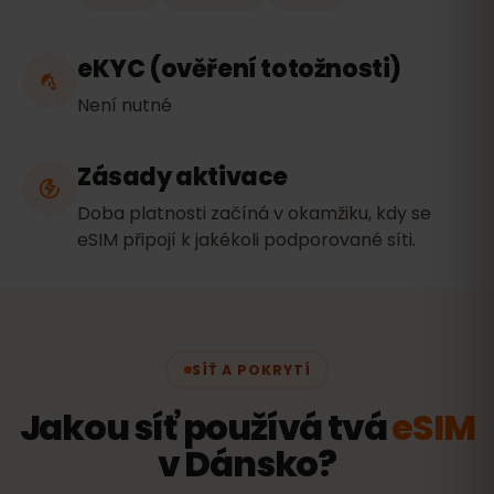
eKYC (ověření totožnosti)
Není nutné
Zásady aktivace
Doba platnosti začíná v okamžiku, kdy se
eSIM připojí k jakékoli podporované síti.
SÍŤ A POKRYTÍ
Jakou síť používá tvá
eSIM
v Dánsko?