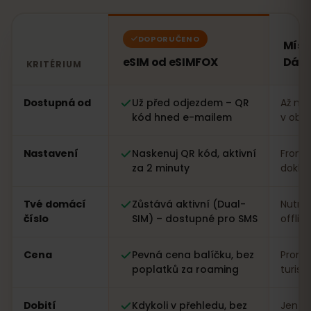
DOPORUČENO
Míst
eSIM od eSIMFOX
Dán
KRITÉRIUM
Porovnání: eSIM od eSIMFOX oproti místní SIM kartě v
Dostupná od
Už před odjezdem – QR
Až na 
kód hned e-mailem
v obc
Nastavení
Naskenuj QR kód, aktivní
Fronta
za 2 minuty
dokla
Tvé domácí
Zůstává aktivní (Dual-
Nutná
číslo
SIM) – dostupné pro SMS
offlin
Cena
Pevná cena balíčku, bez
Proměn
poplatků za roaming
turist
Dobití
Kdykoli v přehledu, bez
Jen n