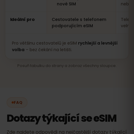
nové SIM
nebo a
Ideální pro
Cestovatele s telefonem
Telef
podporujícím eSIM
velmi
Pro většinu cestovatelů je eSIM
rychlejší a levnější
volba
– bez čekání na letišti.
Posuň tabulku do strany a zobraz všechny sloupce.
FAQ
Dotazy týkající se eSIM
Zde najdete odpovědi na nejčastější dotazy týkající