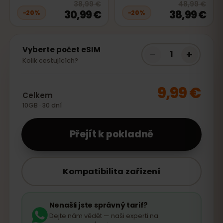
20
% off, was
38,99 €
, now
30,99
20
% 
38,99 €
48,99 €
30,99 €
38,99 €
−
20
%
−
20
%
Vyberte počet eSIM
−
+
1
Kolik cestujících?
9,99 €
Celkem
10GB · 30 dní
Přejít k pokladně
Kompatibilita zařízení
Nenašli jste správný tarif?
Dejte nám vědět — naši experti na