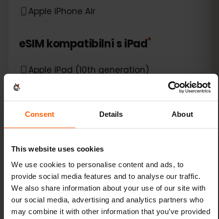
Apple iPhone Air
*
eSIM kompatibilní s
iPad
Apple iPad (10th generation)
Apple iPad (7th generation)
Consent
Details
About
Apple iPad (8th generation)
Apple iPad (9th generation)
This website uses cookies
We use cookies to personalise content and ads, to
Apple iPad Air (3rd generation)
provide social media features and to analyse our traffic.
We also share information about your use of our site with
Apple iPad Air (4th generation)
our social media, advertising and analytics partners who
may combine it with other information that you’ve provided