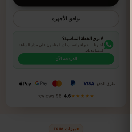
توافق الأجهزة
لا ترى الخطة المناسبة؟
أخبرنا — خبراء واتساب لدينا متاحون على مدار الساعة
لمساعدتك.
الدردشة الآن
طرق الدفع
★★★★★
reviews
98
·
4.6
ميزات ESIM