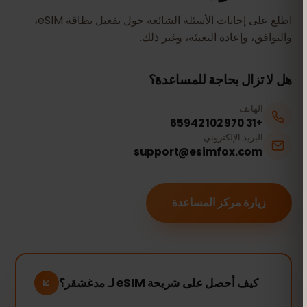
اطلع على إجابات الأسئلة الشائعة حول تفعيل بطاقة eSIM،
والتوافق، وإعادة التعبئة، وغير ذلك.
هل لا تزال بحاجة للمساعدة؟
الهاتف
+31 970 102 65942
البريد الإلكتروني
support@esimfox.com
زيارة مركز المساعدة
كيف أحصل على شريحة eSIM لـ مدغشقر؟