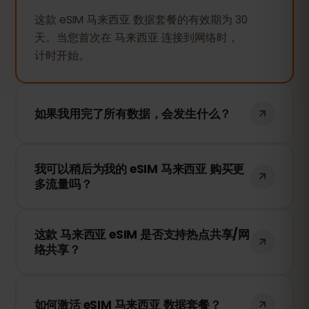
这款 eSIM 马来西亚 数据套餐的有效期为 30
天。当您首次在 马来西亚 连接到网络时，
计时开始。
如果我用完了所有数据，会发生什么？
如果您的数据用完，您的网络连接将被暂
我可以稍后为我的 eSIM 马来西亚 购买更
停。您可以随时在 eSIMFOX 账户中充值，
多流量吗？
以继续使用移动数据。
是的！您可以随时为 eSIM 充值，无需重新
这款 马来西亚 eSIM 是否支持热点共享/网
安装。只需登录您的账户，选择所需的流量
络共享？
即可。
是的！您可以通过热点共享（Tethering）
或 WiFi 热点与其他设备共享您的移动数据。
如何激活 eSIM 马来西亚 数据套餐？