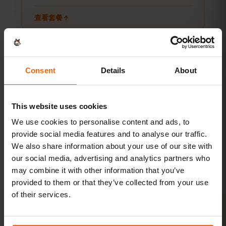
查看套餐
流媒体和热点
Consent
Details
About
视频、视频通话，还能给笔记本或平板共享网络。
20 GB以上或不限量
推荐
This website uses cookies
We use cookies to personalise content and ads, to
查看套餐
provide social media features and to analyse our traffic.
We also share information about your use of our site with
以上均为参考值。实际用量取决于设备、应用设置和使用习惯。
our social media, advertising and analytics partners who
may combine it with other information that you’ve
provided to them or that they’ve collected from your use
of their services.