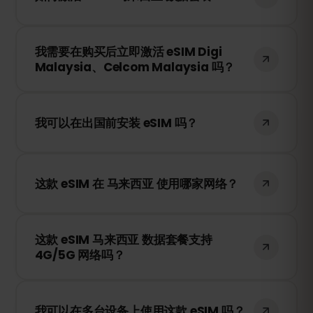
请注意，网速和可用性取决于当地的网络供
应商。
购买后，您将收到一个二维码。只需在您的
我需要在购买后立即激活 eSIM Digi
设备 eSIM 设置中扫描二维码，即可立即激
Malaysia、Celcom Malaysia 吗？
活，无需更换 SIM 卡！
不需要！您可以随时安装 eSIM。它只有在您
首次连接到 Digi Malaysia、Celcom
我可以在出国前安装 eSIM 吗？
Malaysia 的网络时才会开始计时。
是的！我们建议您在旅行前安装 eSIM，以确
保顺利使用。但是请注意，不要在 马来西亚
这款 eSIM 在 马来西亚 使用哪家网络？
之外连接到网络，否则您的套餐可能会提前
激活。
这款 eSIM 将连接到 马来西亚 最佳的可用网
这款 eSIM 马来西亚 数据套餐支持
络，例如 Digi Malaysia、Celcom
4G/5G 网络吗？
Malaysia，为您提供稳定快速的移动互联网
服务。
是的！这款 eSIM 支持 4G/LTE 网络，并在
马来西亚 提供 5G 网络的地区支持 5G，确
我可以在多台设备上使用这款 eSIM 吗？