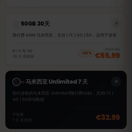
50GB 30天
预付费 eSIM 马来西亚，支持 LTE | 4G | 5G，适用于游客
20
% 
€69.99
€1.12
每
GB
€55.99
−
20
%
30
天
有效期
∞
马来西亚 Unlimited 7 天
面向游客的马来西亚 Unlimited预付费eSIM，支持LTE |
4G | 5G移动数据
不限量
€32.99
7
天
有效期