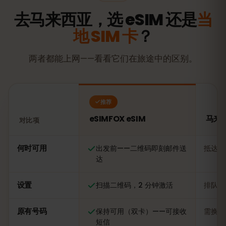
去马来西亚，选 eSIM 还是
当
地 SIM 卡
？
两者都能上网——看看它们在旅途中的区别。
推荐
eSIMFOX eSIM
马来西
对比项
对比：eSIMFOX eSIM 与马来西亚当地 SIM 卡
何时可用
出发前——二维码即刻邮件送
抵达后
达
设置
扫描二维码，2 分钟激活
排队办
原有号码
保持可用（双卡）——可接收
需换卡
短信