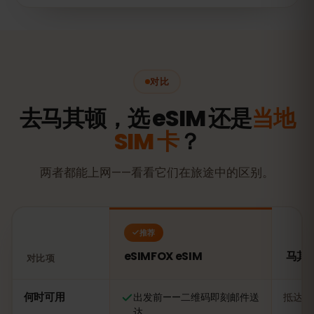
对比
去马其顿，选 eSIM 还是
当地
SIM 卡
？
两者都能上网——看看它们在旅途中的区别。
推荐
eSIMFOX eSIM
马其顿
对比项
对比：eSIMFOX eSIM 与马其顿当地 SIM 卡
何时可用
出发前——二维码即刻邮件送
抵达后
达