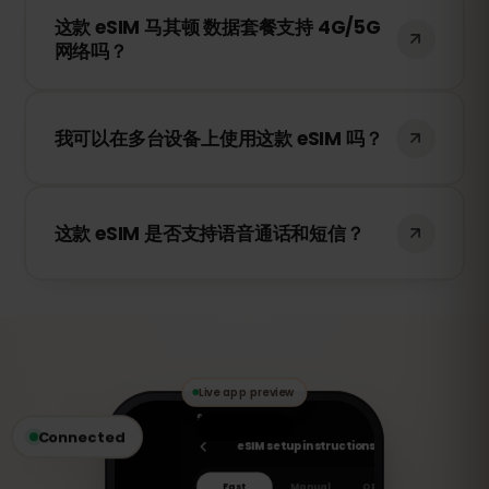
这款 eSIM 马其顿 数据套餐支持 4G/5G
络，例如 VIP Mobile Macedonia，为您提供
网络吗？
稳定快速的移动互联网服务。
是的！这款 eSIM 支持 4G/LTE 网络，并在
马其顿 提供 5G 网络的地区支持 5G，确保
我可以在多台设备上使用这款 eSIM 吗？
您的旅行网络顺畅稳定。
不可以，每张 eSIM 只能在激活的设备上使
用。如果您更换设备，则需要购买新的
这款 eSIM 是否支持语音通话和短信？
eSIM。
不支持，这是一张仅支持数据流量的 eSIM。
但您可以使用 WhatsApp、FaceTime、
Skype 等 VoIP 应用进行通话和发送消息。