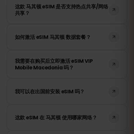
这款 马其顿 eSIM 是否支持热点共享/网络
安装。只需登录您的账户，选择所需的流量
共享？
即可。
是的！您可以通过热点共享（Tethering）
或 WiFi 热点与其他设备共享您的移动数据。
如何激活 eSIM 马其顿 数据套餐？
请注意，网速和可用性取决于当地的网络供
应商。
购买后，您将收到一个二维码。只需在您的
我需要在购买后立即激活 eSIM VIP
设备 eSIM 设置中扫描二维码，即可立即激
Mobile Macedonia 吗？
活，无需更换 SIM 卡！
不需要！您可以随时安装 eSIM。它只有在您
首次连接到 VIP Mobile Macedonia 的网络
我可以在出国前安装 eSIM 吗？
时才会开始计时。
是的！我们建议您在旅行前安装 eSIM，以确
保顺利使用。但是请注意，不要在 马其顿
这款 eSIM 在 马其顿 使用哪家网络？
之外连接到网络，否则您的套餐可能会提前
激活。
这款 eSIM 将连接到 马其顿 最佳的可用网