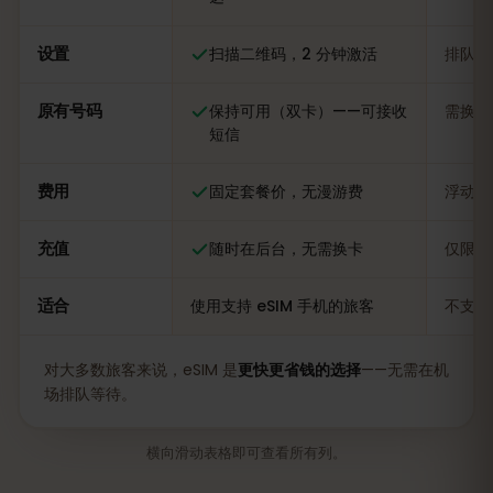
设置
扫描二维码，2 分钟激活
排队办
原有号码
保持可用（双卡）——可接收
需换卡
短信
费用
固定套餐价，无漫游费
浮动，
充值
随时在后台，无需换卡
仅限当
适合
使用支持 eSIM 手机的旅客
不支持
对大多数旅客来说，eSIM 是
更快更省钱的选择
——无需在机
场排队等待。
横向滑动表格即可查看所有列。