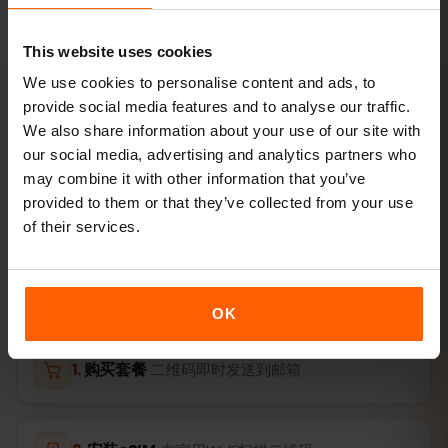
This website uses cookies
We use cookies to personalise content and ads, to
provide social media features and to analyse our traffic.
We also share information about your use of our site with
激活
our social media, advertising and analytics partners who
3步
激活您的马其顿 eSIM
may combine it with other information that you’ve
provided to them or that they’ve collected from your use
of their services.
几分钟即可完成，无需实体SIM卡。
OK
购买套餐
二维码即时发送到邮箱