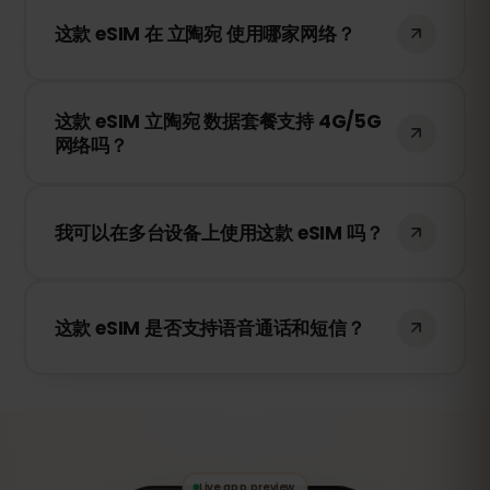
保顺利使用。但是请注意，不要在 立陶宛
这款 eSIM 在 立陶宛 使用哪家网络？
之外连接到网络，否则您的套餐可能会提前
激活。
这款 eSIM 将连接到 立陶宛 最佳的可用网
这款 eSIM 立陶宛 数据套餐支持 4G/5G
络，例如 Bite、Tele2、Omnitel，为您提供
网络吗？
稳定快速的移动互联网服务。
是的！这款 eSIM 支持 4G/LTE 网络，并在
立陶宛 提供 5G 网络的地区支持 5G，确保
我可以在多台设备上使用这款 eSIM 吗？
您的旅行网络顺畅稳定。
不可以，每张 eSIM 只能在激活的设备上使
用。如果您更换设备，则需要购买新的
这款 eSIM 是否支持语音通话和短信？
eSIM。
不支持，这是一张仅支持数据流量的 eSIM。
但您可以使用 WhatsApp、FaceTime、
Skype 等 VoIP 应用进行通话和发送消息。