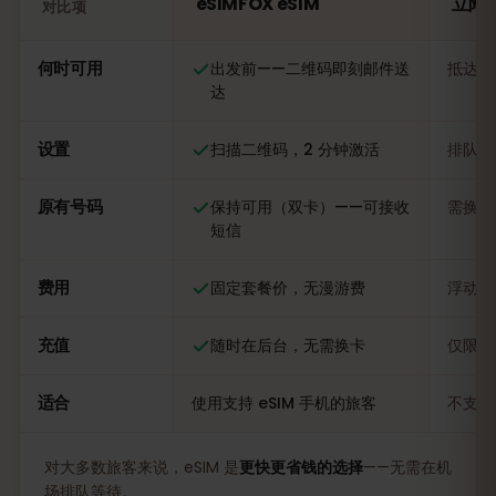
eSIMFOX eSIM
立陶宛
对比项
对比：eSIMFOX eSIM 与立陶宛当地 SIM 卡
何时可用
出发前——二维码即刻邮件送
抵达后
达
设置
扫描二维码，2 分钟激活
排队办
原有号码
保持可用（双卡）——可接收
需换卡
短信
费用
固定套餐价，无漫游费
浮动，
充值
随时在后台，无需换卡
仅限当
适合
使用支持 eSIM 手机的旅客
不支持
对大多数旅客来说，eSIM 是
更快更省钱的选择
——无需在机
场排队等待。