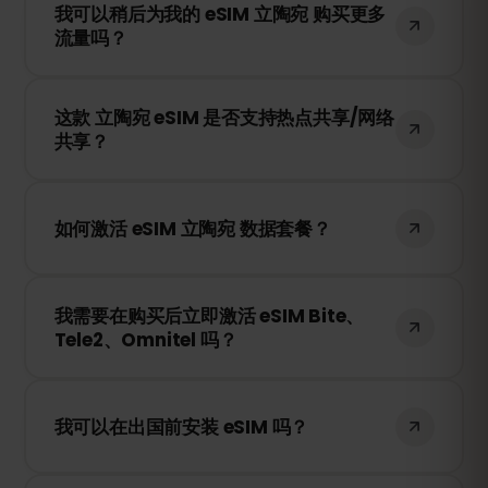
我可以稍后为我的 eSIM 立陶宛 购买更多
停。您可以随时在 eSIMFOX 账户中充值，
流量吗？
以继续使用移动数据。
是的！您可以随时为 eSIM 充值，无需重新
这款 立陶宛 eSIM 是否支持热点共享/网络
安装。只需登录您的账户，选择所需的流量
共享？
即可。
是的！您可以通过热点共享（Tethering）
或 WiFi 热点与其他设备共享您的移动数据。
如何激活 eSIM 立陶宛 数据套餐？
请注意，网速和可用性取决于当地的网络供
应商。
购买后，您将收到一个二维码。只需在您的
我需要在购买后立即激活 eSIM Bite、
设备 eSIM 设置中扫描二维码，即可立即激
Tele2、Omnitel 吗？
活，无需更换 SIM 卡！
不需要！您可以随时安装 eSIM。它只有在您
首次连接到 Bite、Tele2、Omnitel 的网络
我可以在出国前安装 eSIM 吗？
时才会开始计时。
是的！我们建议您在旅行前安装 eSIM，以确