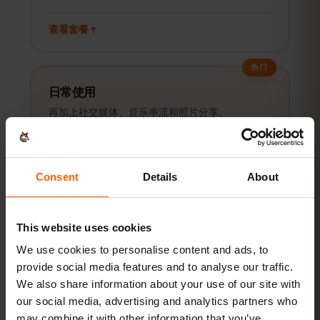
查看套餐
热门
日常使用
再加上社交媒体、音乐串流和照片分享。
每月5–10 GB
推荐
Consent
Details
About
查看套餐
This website uses cookies
流媒体和热点
We use cookies to personalise content and ads, to
视频、视频通话，还能给笔记本或平板共享网络。
provide social media features and to analyse our traffic.
We also share information about your use of our site with
20 GB以上或不限量
推荐
our social media, advertising and analytics partners who
may combine it with other information that you’ve