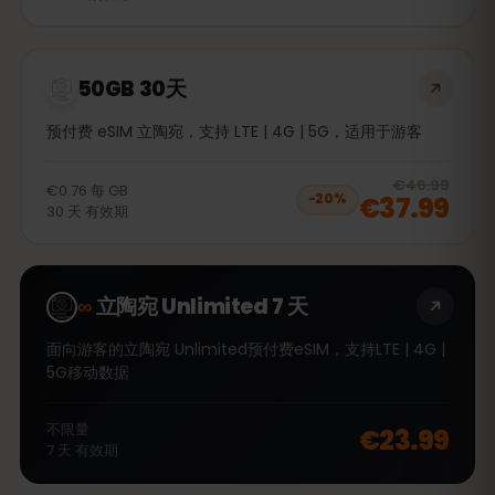
50GB 30天
预付费 eSIM 立陶宛，支持 LTE | 4G | 5G，适用于游客
20
% 
€46.99
€0.76
每
GB
€37.99
−
20
%
30
天
有效期
∞
立陶宛 Unlimited 7 天
面向游客的立陶宛 Unlimited预付费eSIM，支持LTE | 4G |
5G移动数据
不限量
€23.99
7
天
有效期