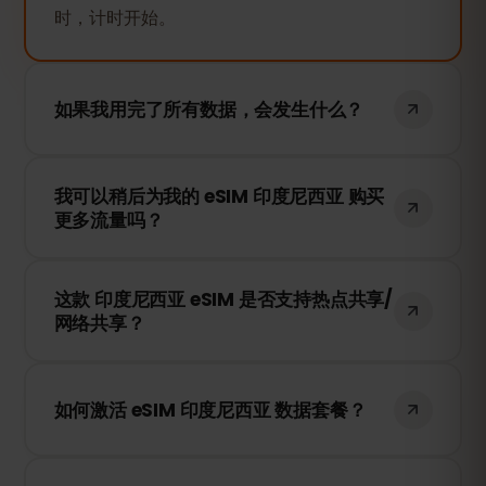
时，计时开始。
如果我用完了所有数据，会发生什么？
如果您的数据用完，您的网络连接将被暂
我可以稍后为我的 eSIM 印度尼西亚 购买
停。您可以随时在 eSIMFOX 账户中充值，
更多流量吗？
以继续使用移动数据。
是的！您可以随时为 eSIM 充值，无需重新
这款 印度尼西亚 eSIM 是否支持热点共享/
安装。只需登录您的账户，选择所需的流量
网络共享？
即可。
是的！您可以通过热点共享（Tethering）
或 WiFi 热点与其他设备共享您的移动数据。
如何激活 eSIM 印度尼西亚 数据套餐？
请注意，网速和可用性取决于当地的网络供
应商。
购买后，您将收到一个二维码。只需在您的