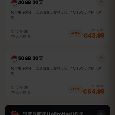
40GB 30天
预付费 eSIM 印度尼西亚，支持 LTE | 4G | 5G，适用于游
客
20
% 
€54.99
€1.10
每
GB
€43.99
−
20
%
30
天
有效期
50GB 30天
预付费 eSIM 印度尼西亚，支持 LTE | 4G | 5G，适用于游
客
20
% 
€68.99
€1.10
每
GB
€54.99
−
20
%
30
天
有效期
∞
印度尼西亚 Unlimited 15 天