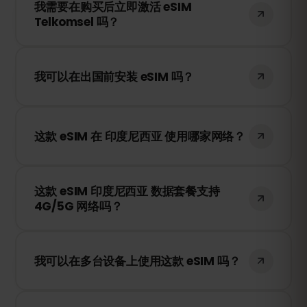
我需要在购买后立即激活 eSIM
设备 eSIM 设置中扫描二维码，即可立即激
Telkomsel 吗？
活，无需更换 SIM 卡！
不需要！您可以随时安装 eSIM。它只有在您
首次连接到 Telkomsel 的网络时才会开始计
我可以在出国前安装 eSIM 吗？
时。
是的！我们建议您在旅行前安装 eSIM，以确
保顺利使用。但是请注意，不要在 印度尼西
这款 eSIM 在 印度尼西亚 使用哪家网络？
亚 之外连接到网络，否则您的套餐可能会提
前激活。
这款 eSIM 将连接到 印度尼西亚 最佳的可用
这款 eSIM 印度尼西亚 数据套餐支持
网络，例如 Telkomsel，为您提供稳定快速
4G/5G 网络吗？
的移动互联网服务。
是的！这款 eSIM 支持 4G/LTE 网络，并在
印度尼西亚 提供 5G 网络的地区支持 5G，
我可以在多台设备上使用这款 eSIM 吗？
确保您的旅行网络顺畅稳定。
不可以，每张 eSIM 只能在激活的设备上使