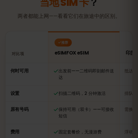
当地 SIM 卡
？
两者都能上网——看看它们在旅途中的区别。
推荐
eSIMFOX eSIM
印度尼
对比项
对比：eSIMFOX eSIM 与印度尼西亚当地 SIM 卡
何时可用
出发前——二维码即刻邮件送
抵达后
达
设置
扫描二维码，2 分钟激活
排队办
原有号码
保持可用（双卡）——可接收
需换卡
短信
费用
固定套餐价，无漫游费
浮动，