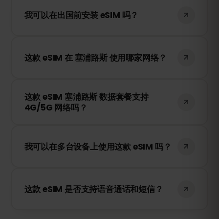
首次连接到 MTN、Primetel 的网络时才会开
我可以在出国前安装 eSIM 吗？
始计时。
是的！我们建议您在旅行前安装 eSIM，以确
保顺利使用。但是请注意，不要在 塞浦路斯
这款 eSIM 在 塞浦路斯 使用哪家网络？
之外连接到网络，否则您的套餐可能会提前
激活。
这款 eSIM 将连接到 塞浦路斯 最佳的可用网
这款 eSIM 塞浦路斯 数据套餐支持
络，例如 MTN、Primetel，为您提供稳定快
4G/5G 网络吗？
速的移动互联网服务。
是的！这款 eSIM 支持 4G/LTE 网络，并在
塞浦路斯 提供 5G 网络的地区支持 5G，确
我可以在多台设备上使用这款 eSIM 吗？
保您的旅行网络顺畅稳定。
不可以，每张 eSIM 只能在激活的设备上使
用。如果您更换设备，则需要购买新的
这款 eSIM 是否支持语音通话和短信？
eSIM。
不支持，这是一张仅支持数据流量的 eSIM。