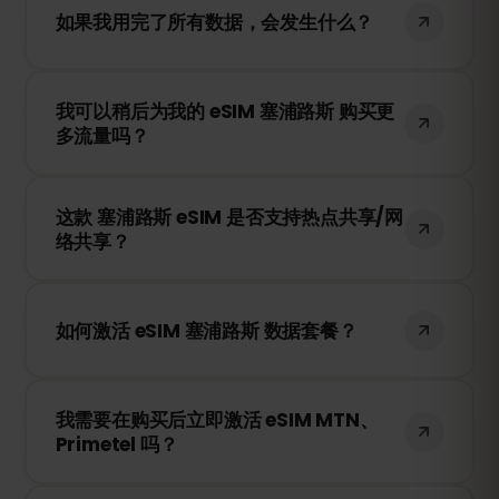
如果我用完了所有数据，会发生什么？
如果您的数据用完，您的网络连接将被暂
我可以稍后为我的 eSIM 塞浦路斯 购买更
停。您可以随时在 eSIMFOX 账户中充值，
多流量吗？
以继续使用移动数据。
是的！您可以随时为 eSIM 充值，无需重新
这款 塞浦路斯 eSIM 是否支持热点共享/网
安装。只需登录您的账户，选择所需的流量
络共享？
即可。
是的！您可以通过热点共享（Tethering）
或 WiFi 热点与其他设备共享您的移动数据。
如何激活 eSIM 塞浦路斯 数据套餐？
请注意，网速和可用性取决于当地的网络供
应商。
购买后，您将收到一个二维码。只需在您的
我需要在购买后立即激活 eSIM MTN、
设备 eSIM 设置中扫描二维码，即可立即激
Primetel 吗？
活，无需更换 SIM 卡！
不需要！您可以随时安装 eSIM。它只有在您