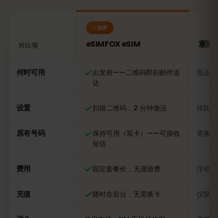
推荐
eSIMFOX eSIM
塞浦路
对比项
对比：eSIMFOX eSIM 与塞浦路斯当地 SIM 卡
何时可用
出发前——二维码即刻邮件送
抵达后
达
设置
扫描二维码，2 分钟激活
排队办
原有号码
保持可用（双卡）——可接收
需换卡
短信
费用
固定套餐价，无漫游费
浮动，
充值
随时在后台，无需换卡
仅限当