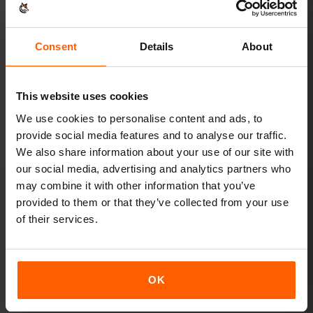
视频、视频通话，还能给笔记本或平板共享网络。
20 GB以上或不限量
推荐
Consent
Details
About
查看套餐
This website uses cookies
以上均为参考值。实际用量取决于设备、应用设置和使用习惯。
We use cookies to personalise content and ads, to
provide social media features and to analyse our traffic.
We also share information about your use of our site with
our social media, advertising and analytics partners who
may combine it with other information that you’ve
provided to them or that they’ve collected from your use
激活
of their services.
3步
激活您的塞浦路斯 eSIM
OK
几分钟即可完成，无需实体SIM卡。