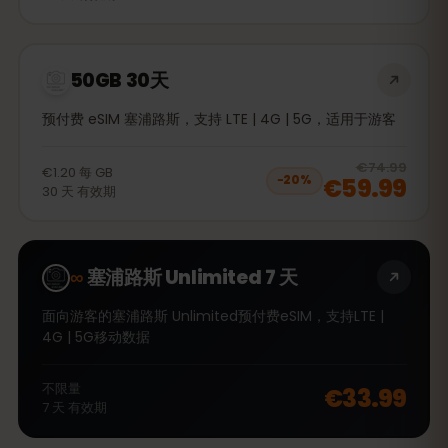
50GB 30天
预付费 eSIM 塞浦路斯，支持 LTE | 4G | 5G，适用于游客
20
% 
€74.99
€1.20
每
GB
€59.99
−
20
%
30
天
有效期
∞
塞浦路斯 Unlimited 7 天
面向游客的塞浦路斯 Unlimited预付费eSIM，支持LTE |
4G | 5G移动数据
不限量
€33.99
7
天
有效期