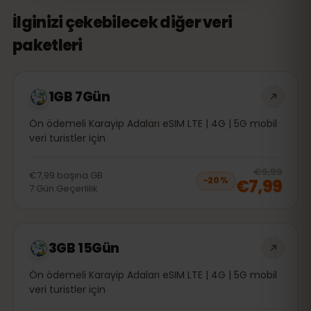
İlginizi çekebilecek diğer veri
paketleri
1GB 7Gün
Ön ödemeli Karayip Adaları eSIM LTE | 4G | 5G mobil
veri turistler için
20
% 
€9,99
€7,99
başına
GB
€7,99
−
20
%
7
Gün
Geçerlilik
3GB 15Gün
Ön ödemeli Karayip Adaları eSIM LTE | 4G | 5G mobil
veri turistler için