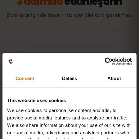
3 adımda
etkinleştirin
Dakikalar içinde hazır — fiziksel SIM kart gerekmez.
Paket satın alın
QR kod anında e‑postayla
Consent
Details
About
eSIM'i kurun
QR kodu evde Wi‑Fi ile tarayın
This website uses cookies
Çevrimiçi olun
Karayip Adaları'de veri
We use cookies to personalise content and ads, to
dolaşımını açın
provide social media features and to analyse our traffic.
We also share information about your use of our site with
Kurulum yalnızca 2 dakika sürer: iPhone
Ayarlar →
our social media, advertising and analytics partners who
Hücresel → eSIM Ekle
, Android
Ağ ve internet → SIM'ler
.