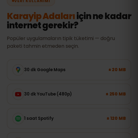
VERI KULLANIMI
Karayip Adaları
için ne kadar
internet gerekir?
Popüler uygulamaların tipik tüketimi — doğru
paketi tahmin etmeden seçin.
± 20 MB
30 dk Google Maps
± 250 MB
30 dk YouTube (480p)
± 120 MB
1 saat Spotify