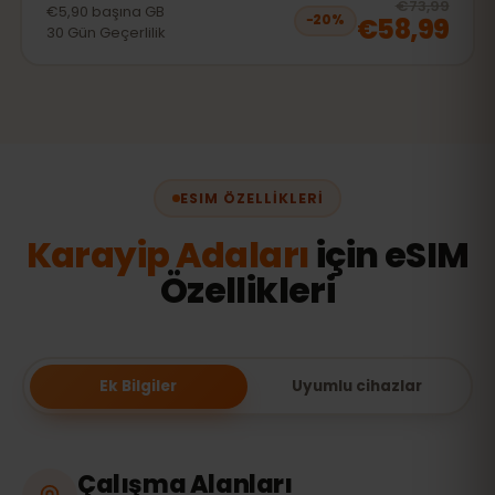
20
% 
€73,99
€5,90
başına
GB
€58,99
−
20
%
30
Gün
Geçerlilik
ESIM ÖZELLIKLERI
Karayip Adaları
için eSIM
Özellikleri
Ek Bilgiler
Uyumlu cihazlar
Çalışma Alanları