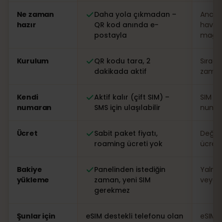
Karşılaştırma: eSIMFOX eSIM ile yerel SIM kart (Karayip
Ne zaman
Daha yola çıkmadan –
Ancak
hazır
QR kod anında e-
havaa
postayla
mağa
Kurulum
QR kodu tara, 2
Sırad
dakikada aktif
zaman 
Kendi
Aktif kalır (çift SIM) –
SIM de
numaran
SMS için ulaşılabilir
numar
Ücret
Sabit paket fiyatı,
Değişk
roaming ücreti yok
ücreti
Bakiye
Panelinden istediğin
Yalnı
yükleme
zaman, yeni SIM
veya 
gerekmez
Şunlar için
eSIM destekli telefonu olan
eSIM's