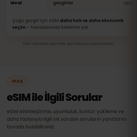
ideal
gezginler
uzun 
Çoğu gezgin için eSIM
daha hızlı ve daha ekonomik
seçim
– havaalanında bekleme yok.
Tüm sütunları görmek için tabloyu yana kaydır.
FAQ
eSIM ile İlgili Sorular
eSIM etkinleştirme, uyumluluk, kontör yükleme ve
daha fazlasıyla ilgili sık sorulan soruların yanıtlarını
burada bulabilirsiniz.