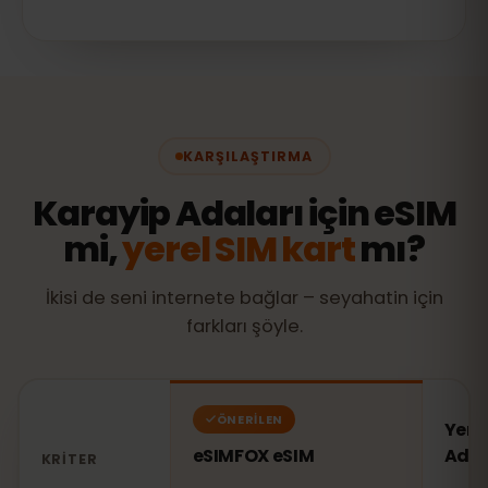
KARŞILAŞTIRMA
Karayip Adaları için eSIM
mi,
yerel SIM kart
mı?
İkisi de seni internete bağlar – seyahatin için
farkları şöyle.
ÖNERILEN
Yere
eSIMFOX eSIM
Adal
KRITER