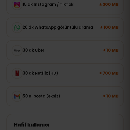
± 300 MB
15 dk Instagram / TikTok
± 100 MB
20 dk WhatsApp görüntülü arama
± 10 MB
30 dk Uber
± 700 MB
30 dk Netflix (HD)
± 10 MB
50 e-posta (eksiz)
Hafif kullanıcı