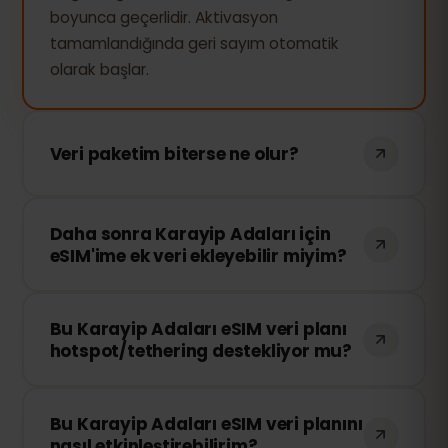
boyunca geçerlidir. Aktivasyon
tamamlandığında geri sayım otomatik
olarak başlar.
Veri paketim biterse ne olur?
Tüm veri paketiniz bittiğinde bağlantınız
Daha sonra Karayip Adaları için
duracaktır. eSIMFOX kontrol panelinizden
eSIM'ime ek veri ekleyebilir miyim?
kolayca ek veri satın alarak anında
bağlantınızı sürdürebilirsiniz.
Evet! eSIM'i yeniden yüklemeden
Bu Karayip Adaları eSIM veri planı
istediğiniz zaman ek veri satın alabilirsiniz.
hotspot/tethering destekliyor mu?
Hesabınıza giriş yaparak istediğiniz veri
miktarını seçebilirsiniz.
Evet! Verinizi diğer cihazlarla paylaşmak
Bu Karayip Adaları eSIM veri planını
için mobil hotspot veya tethering
nasıl etkinleştirebilirim?