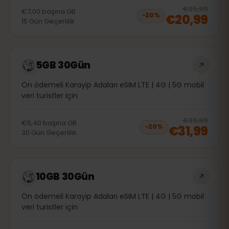
20
% 
€25,99
€7,00
başına
GB
€20,99
−
20
%
15
Gün
Geçerlilik
5GB 30Gün
Ön ödemeli Karayip Adaları eSIM LTE | 4G | 5G mobil
veri turistler için
20
% 
€39,99
€6,40
başına
GB
€31,99
−
20
%
30
Gün
Geçerlilik
10GB 30Gün
Ön ödemeli Karayip Adaları eSIM LTE | 4G | 5G mobil
veri turistler için