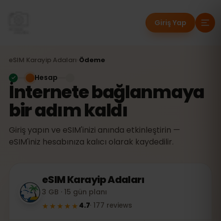
Giriş Yap
eSIM
Karayip Adaları
›
Ödeme
Hesap
İnternete bağlanmaya
bir adım kaldı
Giriş yapın ve eSIM'inizi anında etkinleştirin —
eSIM'iniz hesabınıza kalıcı olarak kaydedilir.
eSIM
Karayip Adaları
3 GB · 15 gün planı
★★★★★
4.7
·
177
reviews