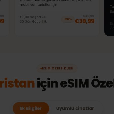
50GB 30Gün
| 5G
Ön ödemeli Bulgaristan eSIM LTE | 4G | 5G
mobil veri turistler için
20
% off, was
€39,99
, now
€31,99
20
% 
€39,99
€49,99
€0,80
başına
GB
1,99
€39,99
−
20
%
30
Gün
Geçerlilik
ESIM ÖZELLIKLERI
aristan
için eSIM Öz