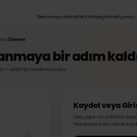
Destinasyonlar
eSIM Etkinleştirme
Uy
ristan
Ödeme
›
ğlanmaya bir adım ka
ştirin — eSIM'iniz hesabınıza kalıcı
Kaydol veya 
Giriş yapın ve eSIM'iniz
hesabınıza kalıcı olarak