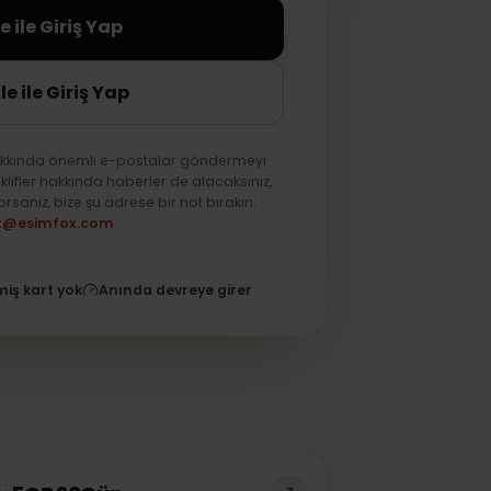
Apple ile Giriş Yap
Google ile Giriş Yap
alitesi hakkında önemli e-postalar göndermeyi
 özel teklifler hakkında haberler de alacaksınız,
temiyorsanız, bize şu adrese bir not bırakın:
support@esimfox.com
ydedilmiş kart yok
Anında devreye girer