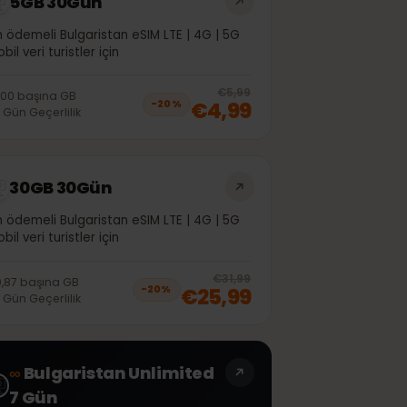
5GB 30Gün
Ön ödemeli Bulgaristan eSIM LTE | 4G | 5G
mobil veri turistler için
off, was
€4,99
, now
€3,99
20
% off, was
€5,99
€1,00
başına
GB
€4,99
−
20
%
30
Gün
Geçerlilik
30GB 30Gün
Ön ödemeli Bulgaristan eSIM LTE | 4G | 5G
mobil veri turistler için
off, was
€21,99
, now
€17,99
20
% off, was
€
€31,99
€0,87
başına
GB
€25,99
−
20
%
30
Gün
Geçerlilik