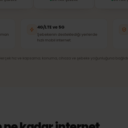
A1
Vivacom
RTAK ŞEBEKE
ORTAK ŞEBEKE
mi
4G/LTE ve 5G
er zaman
Şebekenin desteklediği yerlerde
hızlı mobil internet.
Gerçek hız ve kapsama; konuma, cihaza ve şebeke yoğunluğuna b