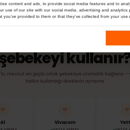
Geçerlilik sür
Details
ağa bağlandığ
kies
nalise content and ads, to provide social media features and t
 your use of our site with our social media, advertising and a
n that you’ve provided to them or that they’ve collected from you
ŞEBEKE VE KAPSAMA
aristan için
eSIM
'
şebekeyi kullanı
SIM'in, mevcut en güçlü ortak şebekeye otomatik bağla
halkın kullandığı direklerin aynısına.