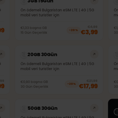
3GB 15Gün
| 5G
Ön ödemeli Bulgaristan eSIM LTE | 4G | 5G
mobil veri turistler için
20
% 
€4,99
€1,33
başına
GB
1,99
€3,99
−
20
%
15
Gün
Geçerlilik
20GB 30Gün
| 5G
Ön ödemeli Bulgaristan eSIM LTE | 4G | 5G
mobil veri turistler için
20
% off, was
€11,99
, now
€9,99
20
% 
€11,99
€21,99
€0,90
başına
GB
9,99
€17,99
−
20
%
30
Gün
Geçerlilik