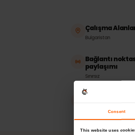
Çalışma Alan
Bulgaristan
Bağlantı nokt
paylaşımı
Sınırsız
eKYC (Kimlik