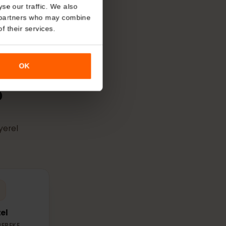
esi, eSIM desteklenen herhangi bir
About
ında başlar.
o analyse our traffic. We also
nalytics partners who may combine
r use of their services.
in hangi
OK
r?
nır – yerel