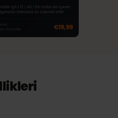
∞
Bulgaristan Unlimited
7 Gün
Turistler için LTE | 4G | 5G mobil veri içeren
Bulgaristan Unlimited ön ödemeli eSIM
off, was
€49,99
, now
€39,99
Sınırsız
€19,99
7
gün
Geçerlilik
ellikleri