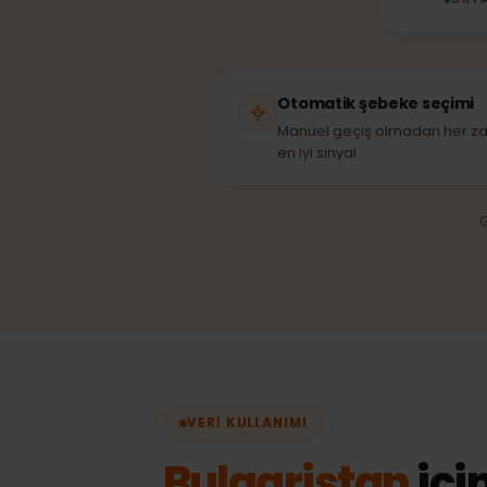
O
Otomatik şebeke seçi
Manuel geçiş olmadan h
en iyi sinyal.