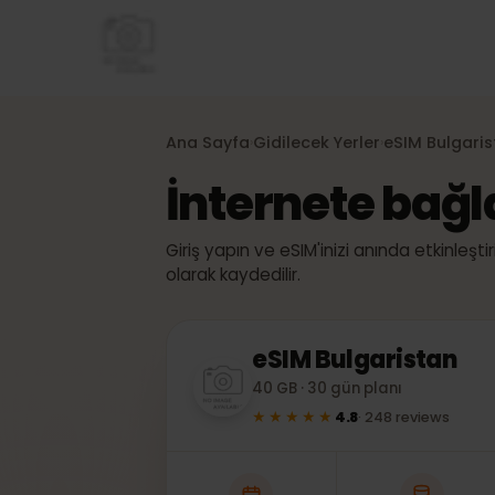
Ana Sayfa
Gidilecek Yerler
eSIM
Bulga
›
›
İnternete ba
Giriş yapın ve eSIM'inizi anında etkinle
olarak kaydedilir.
eSIM
Bulgaristan
40 GB · 30 gün planı
★★★★★
4.8
·
248
reviews