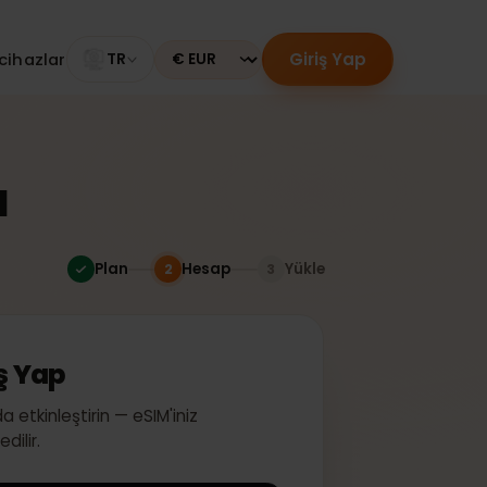
Giriş Yap
umlu cihazlar
TR
Currency
ldı
Plan
Hesap
Yükle
2
3
Giriş Yap
i anında etkinleştirin — eSIM'iniz
 kaydedilir.