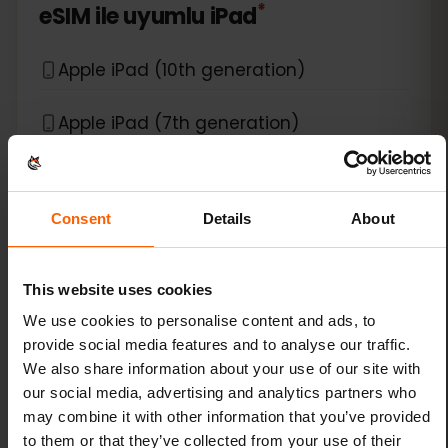
*
eSIM ile uyumlu
iPad
Apple iPad (10th generation)
Apple iPad (7th generation)
Apple iPad (8th generation)
Consent
Details
About
Apple iPad (9th generation)
Apple iPad Air (3rd generation)
This website uses cookies
We use cookies to personalise content and ads, to
Apple iPad Air (4th generation)
provide social media features and to analyse our traffic.
We also share information about your use of our site with
Apple iPad Air (5th generation)
our social media, advertising and analytics partners who
may combine it with other information that you’ve provided
Apple iPad Air (6th generation)
to them or that they’ve collected from your use of their