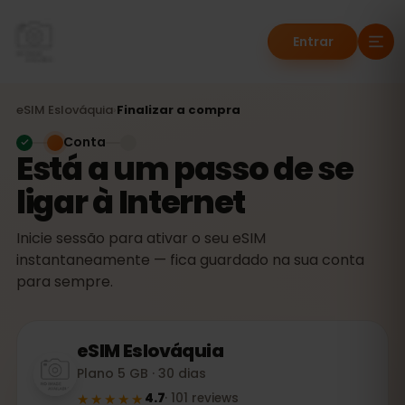
Entrar
eSIM
Eslováquia
›
Finalizar a compra
Conta
Está a um passo de se
ligar à Internet
Inicie sessão para ativar o seu eSIM
instantaneamente — fica guardado na sua conta
para sempre.
eSIM
Eslováquia
Plano 5 GB · 30 dias
★★★★★
4.7
·
101
reviews