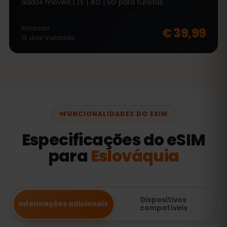
dados móveis LTE | 4G | 5G para turistas
Ilimitado
€ 39,99
15
dias
Validade
FUNCIONALIDADES DO ESIM
Especificações do eSIM
para
Eslováquia
Dispositivos
Informações adicionais
compatíveis