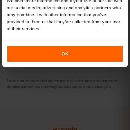
We also share information about your use of our site with
our social media, advertising and analytics partners who
may combine it with other information that you’ve
Streaming e hotspot
provided to them or that they’ve collected from your use
of their services.
Vídeos, videochamadas e manter o portátil ou
tablet online.
20 GB+ ou Ilimitado
RECOMENDADO
OK
Ver pacotes
Todos os valores são indicativos. O consumo real depende
do dispositivo, das definições das apps e da utilização.
ATIVAÇÃO