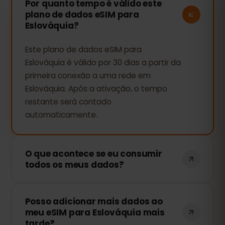
Por quanto tempo é válido este
plano de dados eSIM para
Eslováquia?
Este plano de dados eSIM para
Eslováquia é válido por 30 dias a partir da
primeira conexão a uma rede em
Eslováquia. Após a ativação, o tempo
restante será contado
automaticamente.
O que acontece se eu consumir
todos os meus dados?
Se você usar todo o seu pacote de
Posso adicionar mais dados ao
dados, sua conexão será interrompida.
meu eSIM para Eslováquia mais
Você pode recarregar facilmente sua
tarde?