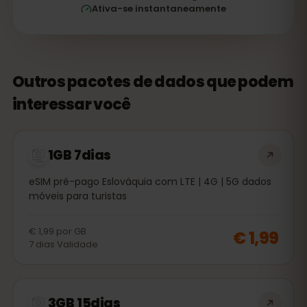
Ativa-se instantaneamente
Outros pacotes de dados que podem
interessar você
1GB 7dias
eSIM pré-pago Eslováquia com LTE | 4G | 5G dados
móveis para turistas
€ 1,99
por
GB
€ 1,99
7
dias
Validade
3GB 15dias