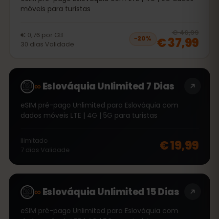
móveis para turistas
20
% 
€ 46,99
€ 0,76
por
GB
€ 37,99
−
20
%
30
dias
Validade
∞
Eslováquia Unlimited 7 Dias
eSIM pré-pago Unlimited para Eslováquia com
dados móveis LTE | 4G | 5G para turistas
Ilimitado
€ 19,99
7
dias
Validade
∞
Eslováquia Unlimited 15 Dias
eSIM pré-pago Unlimited para Eslováquia com