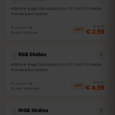
eSIM pré-pago Eslováquia com LTE | 4G | 5G dados
móveis para turistas
20
% 
€ 3,99
€ 1,00
por
GB
€ 2,99
−
20
%
15
dias
Validade
5GB 30dias
eSIM pré-pago Eslováquia com LTE | 4G | 5G dados
móveis para turistas
20
% 
€ 5,99
€ 1,00
por
GB
€ 4,99
−
20
%
30
dias
Validade
10GB 30dias