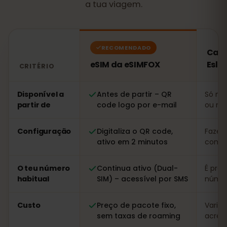
a tua viagem.
RECOMENDADO
Cart
eSIM da eSIMFOX
Eslo
CRITÉRIO
Comparação: um eSIM da eSIMFOX face a um cartão SI
Disponível a
Antes de partir – QR
Só no 
partir de
code logo por e-mail
ou nu
Configuração
Digitaliza o QR code,
Fazer 
ativo em 2 minutos
com r
O teu número
Continua ativo (Dual-
É prec
habitual
SIM) – acessível por SMS
númer
Custo
Preço de pacote fixo,
Variáv
sem taxas de roaming
acrésc