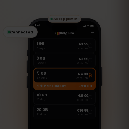
No entanto, você pode usar aplicativos
VoIP como WhatsApp, FaceTime ou
Skype para fazer chamadas e enviar
mensagens.