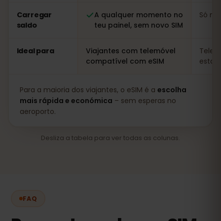
Carregar
A qualquer momento no
Só no 
saldo
teu painel, sem novo SIM
Ideal para
Viajantes com telemóvel
Telem
compatível com eSIM
estadi
Para a maioria dos viajantes, o eSIM é a
escolha
mais rápida e económica
– sem esperas no
aeroporto.
Desliza a tabela para ver todas as colunas.
FAQ