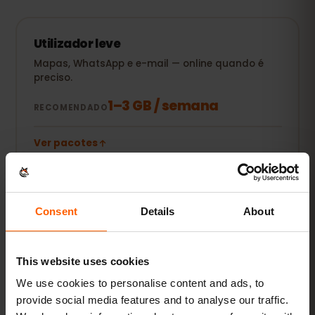
Utilizador leve
Mapas, WhatsApp e e-mail — online quando é
preciso.
1–3 GB / semana
RECOMENDADO
Ver pacotes
POPULAR
Utilizador diário
Consent
Details
About
Mais redes sociais, música em streaming e
partilha de fotos.
This website uses cookies
5–10 GB / mês
RECOMENDADO
We use cookies to personalise content and ads, to
provide social media features and to analyse our traffic.
Ver pacotes