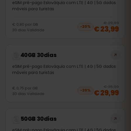
eSIM pré-pago Eslováquia com LTE | 4G | 5G dados
móveis para turistas
20
% 
€ 29,99
€ 0,80
por
GB
€ 23,99
−
20
%
30
dias
Validade
40GB 30dias
eSIM pré-pago Eslováquia com LTE | 4G | 5G dados
móveis para turistas
20
% 
€ 36,99
€ 0,75
por
GB
€ 29,99
−
20
%
30
dias
Validade
50GB 30dias
eSIM pré-pago Eslováquia com LTE | 4G | 5G dados