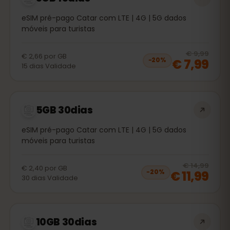
eSIM pré-pago Catar com LTE | 4G | 5G dados
móveis para turistas
20
% 
€ 9,99
€ 2,66
por
GB
€ 7,99
−
20
%
15
dias
Validade
5GB 30dias
eSIM pré-pago Catar com LTE | 4G | 5G dados
móveis para turistas
20
% 
€ 14,99
€ 2,40
por
GB
€ 11,99
−
20
%
30
dias
Validade
10GB 30dias