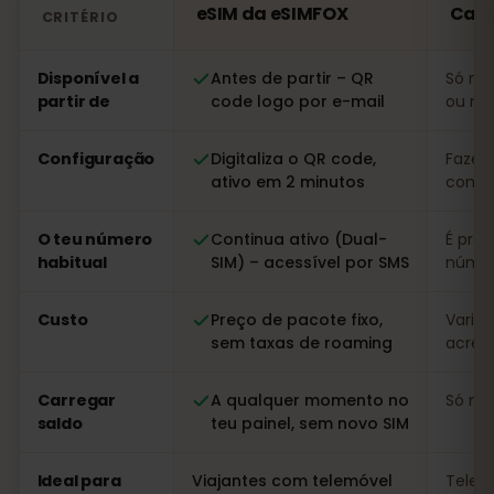
eSIM da eSIMFOX
Cata
CRITÉRIO
Comparação: um eSIM da eSIMFOX face a um cartão SI
Disponível a
Antes de partir – QR
Só no 
partir de
code logo por e-mail
ou nu
Configuração
Digitaliza o QR code,
Fazer 
ativo em 2 minutos
com r
O teu número
Continua ativo (Dual-
É prec
habitual
SIM) – acessível por SMS
númer
Custo
Preço de pacote fixo,
Variáv
sem taxas de roaming
acrésc
Carregar
A qualquer momento no
Só no 
saldo
teu painel, sem novo SIM
Ideal para
Viajantes com telemóvel
Telem