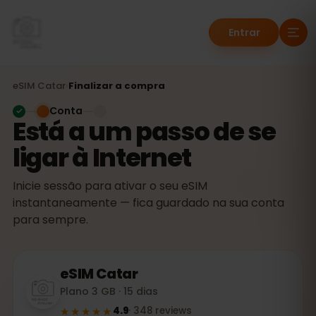
Entrar
eSIM
Catar
›
Finalizar a compra
Conta
Está a um passo de se
ligar à Internet
Inicie sessão para ativar o seu eSIM
instantaneamente — fica guardado na sua conta
para sempre.
eSIM
Catar
Plano 3 GB · 15 dias
★★★★★
4.9
·
348
reviews