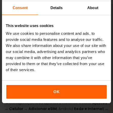
Pronto em minutos — sem cartão SIM físico.
Consent
Details
About
This website uses cookies
We use cookies to personalise content and ads, to
Compre um plano
código QR na hora por
provide social media features and to analyse our traffic.
e‑mail
We also share information about your use of our site with
our social media, advertising and analytics partners who
may combine it with other information that you’ve
Instale o eSIM
leia o código QR em casa
provided to them or that they’ve collected from your use
por Wi‑Fi
of their services.
Fique online
ative o roaming de dados em
Catar
OK
A configuração leva apenas 2 minutos: iPhone
Ajustes
→ Celular → Adicionar eSIM
, Android
Rede e Internet →