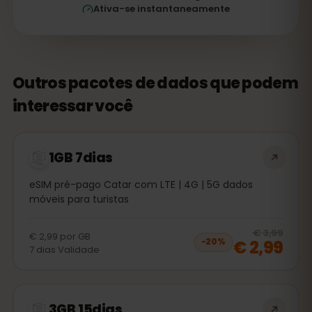
Ativa-se instantaneamente
Outros pacotes de dados que podem
interessar você
1GB 7dias
eSIM pré-pago Catar com LTE | 4G | 5G dados
móveis para turistas
20
% 
€ 3,99
€ 2,99
por
GB
€ 2,99
−
20
%
7
dias
Validade
3GB 15dias