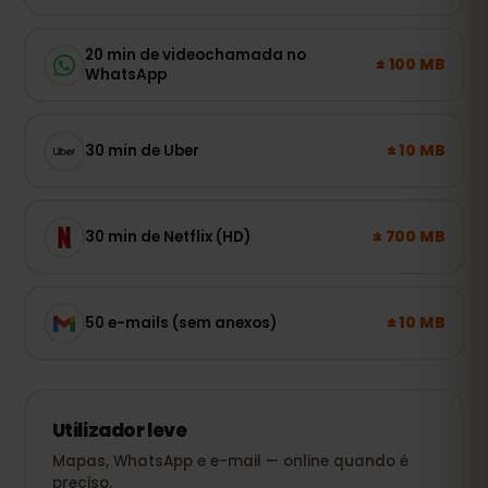
20 min de videochamada no
± 100 MB
WhatsApp
± 10 MB
30 min de Uber
± 700 MB
30 min de Netflix (HD)
± 10 MB
50 e-mails (sem anexos)
Utilizador leve
Mapas, WhatsApp e e-mail — online quando é
preciso.