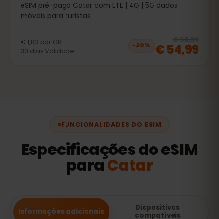
eSIM pré-pago Catar com LTE | 4G | 5G dados
móveis para turistas
20
% 
€ 68,99
€ 1,83
por
GB
€ 54,99
−
20
%
30
dias
Validade
FUNCIONALIDADES DO ESIM
Especificações do eSIM
para
Catar
Dispositivos
Informações adicionais
compatíveis