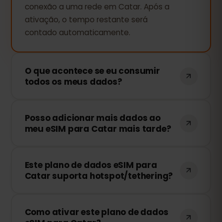
conexão a uma rede em Catar. Após a
ativação, o tempo restante será
contado automaticamente.
O que acontece se eu consumir
todos os meus dados?
Se você usar todo o seu pacote de
Posso adicionar mais dados ao
dados, sua conexão será interrompida.
meu eSIM para Catar mais tarde?
Você pode recarregar facilmente sua
eSIM através do painel eSIMFOX e
Sim! Você pode comprar mais dados a
continuar navegando imediatamente.
Este plano de dados eSIM para
qualquer momento sem precisar
Catar suporta hotspot/tethering?
reinstalar o eSIM. Basta acessar sua
conta e escolher o valor desejado.
Sim! Você pode compartilhar sua
Como ativar este plano de dados
conexão com outros dispositivos