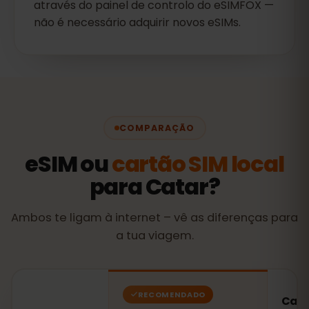
através do painel de controlo do eSIMFOX —
não é necessário adquirir novos eSIMs.
COMPARAÇÃO
eSIM ou
cartão SIM local
para Catar?
Ambos te ligam à internet – vê as diferenças para
a tua viagem.
RECOMENDADO
Cart