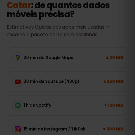
Catar
: de quantos dados
móveis precisa?
Estimativas típicas das apps mais usadas —
escolha o pacote certo sem adivinhar.
± 20 MB
30 min de Google Maps
± 250 MB
30 min de YouTube (480p)
± 120 MB
1 h de Spotify
± 300 MB
15 min de Instagram / TikTok