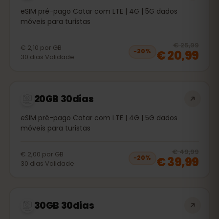
eSIM pré-pago Catar com LTE | 4G | 5G dados
móveis para turistas
20
% 
€ 25,99
€ 2,10
por
GB
€ 20,99
−
20
%
30
dias
Validade
20GB 30dias
eSIM pré-pago Catar com LTE | 4G | 5G dados
móveis para turistas
20
% 
€ 49,99
€ 2,00
por
GB
€ 39,99
−
20
%
30
dias
Validade
30GB 30dias