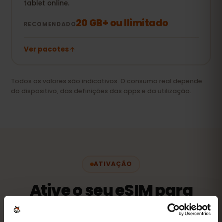
tablet online.
20 GB+ ou Ilimitado
RECOMENDADO
Ver pacotes
Todos os valores são indicativos. O consumo real depende
do dispositivo, das definições das apps e da utilização.
ATIVAÇÃO
Ative o seu eSIM para
Catar em
3 passos