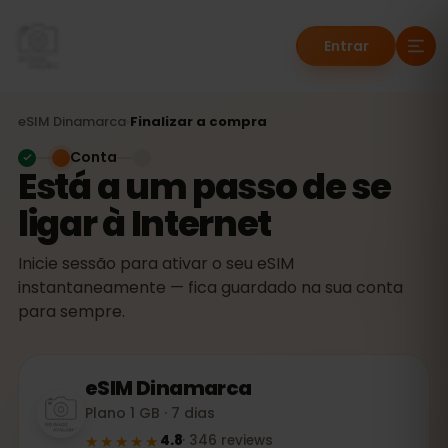
Entrar
eSIM
Dinamarca
›
Finalizar a compra
Conta
Está a um passo de se
ligar à Internet
Inicie sessão para ativar o seu eSIM
instantaneamente — fica guardado na sua conta
para sempre.
eSIM
Dinamarca
Plano 1 GB · 7 dias
★★★★★
4.8
·
346
reviews