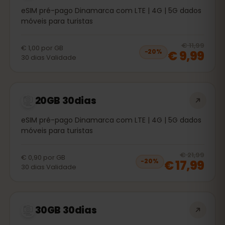
eSIM pré-pago Dinamarca com LTE | 4G | 5G dados
móveis para turistas
20
% 
€ 11,99
€ 1,00
por
GB
€ 9,99
−
20
%
30
dias
Validade
20GB 30dias
eSIM pré-pago Dinamarca com LTE | 4G | 5G dados
móveis para turistas
20
% 
€ 21,99
€ 0,90
por
GB
€ 17,99
−
20
%
30
dias
Validade
30GB 30dias