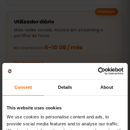
POPULAR
Utilizador diário
Mais redes sociais, música em streaming e
partilha de fotos.
5–10 GB / mês
RECOMENDADO
Ver pacotes
Consent
Details
About
Streaming e hotspot
Vídeos, videochamadas e manter o portátil ou
tablet online.
This website uses cookies
20 GB+ ou Ilimitado
RECOMENDADO
We use cookies to personalise content and ads, to
provide social media features and to analyse our traffic.
Ver pacotes