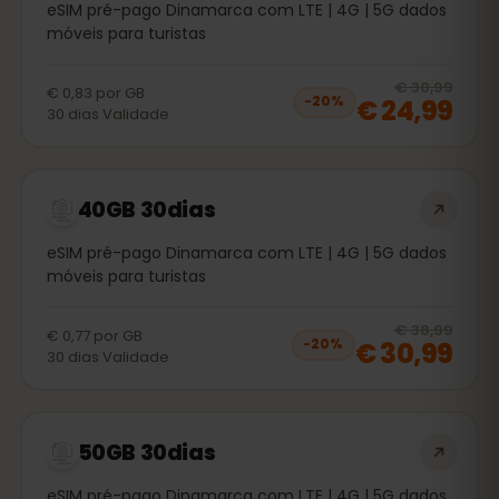
eSIM pré-pago Dinamarca com LTE | 4G | 5G dados
móveis para turistas
20
% 
€ 30,99
€ 0,83
por
GB
€ 24,99
−
20
%
30
dias
Validade
40GB 30dias
eSIM pré-pago Dinamarca com LTE | 4G | 5G dados
móveis para turistas
20
% 
€ 38,99
€ 0,77
por
GB
€ 30,99
−
20
%
30
dias
Validade
50GB 30dias
eSIM pré-pago Dinamarca com LTE | 4G | 5G dados