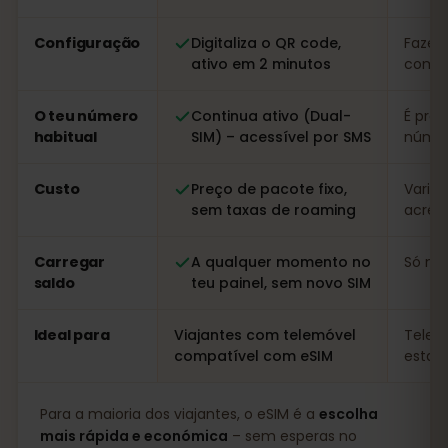
Configuração
Digitaliza o QR code,
Fazer 
ativo em 2 minutos
com r
O teu número
Continua ativo (Dual-
É prec
habitual
SIM) – acessível por SMS
númer
Custo
Preço de pacote fixo,
Variáv
sem taxas de roaming
acrésc
Carregar
A qualquer momento no
Só no 
saldo
teu painel, sem novo SIM
Ideal para
Viajantes com telemóvel
Telem
compatível com eSIM
estadi
Para a maioria dos viajantes, o eSIM é a
escolha
mais rápida e económica
– sem esperas no