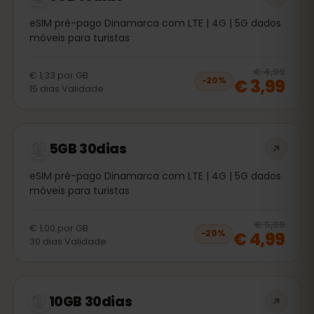
eSIM pré-pago Dinamarca com LTE | 4G | 5G dados
móveis para turistas
20
% 
€ 4,99
€ 1,33
por
GB
€ 3,99
−
20
%
15
dias
Validade
5GB 30dias
eSIM pré-pago Dinamarca com LTE | 4G | 5G dados
móveis para turistas
20
% 
€ 5,99
€ 1,00
por
GB
€ 4,99
−
20
%
30
dias
Validade
10GB 30dias