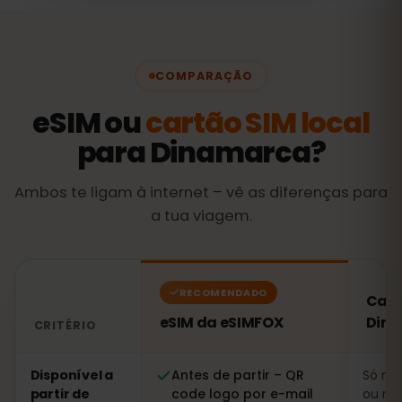
COMPARAÇÃO
eSIM ou
cartão SIM local
para Dinamarca?
Ambos te ligam à internet – vê as diferenças para
a tua viagem.
RECOMENDADO
Cart
eSIM da eSIMFOX
Din
CRITÉRIO
Comparação: um eSIM da eSIMFOX face a um cartão S
Disponível a
Antes de partir – QR
Só no 
partir de
code logo por e-mail
ou nu