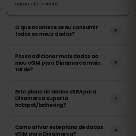
automaticamente.
O que acontece se eu consumir
todos os meus dados?
Se você usar todo o seu pacote de
Posso adicionar mais dados ao
dados, sua conexão será interrompida.
meu eSIM para Dinamarca mais
Você pode recarregar facilmente sua
tarde?
eSIM através do painel eSIMFOX e
continuar navegando imediatamente.
Sim! Você pode comprar mais dados a
Este plano de dados eSIM para
qualquer momento sem precisar
Dinamarca suporta
reinstalar o eSIM. Basta acessar sua
hotspot/tethering?
conta e escolher o valor desejado.
Sim! Você pode compartilhar sua
Como ativar este plano de dados
conexão com outros dispositivos
eSIM para Dinamarca?
através de hotspot ou tethering. No