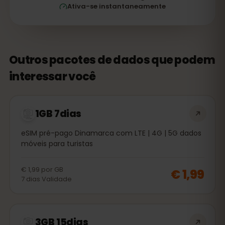
Ativa-se instantaneamente
Outros pacotes de dados que podem
interessar você
1GB 7dias
eSIM pré-pago Dinamarca com LTE | 4G | 5G dados
móveis para turistas
€ 1,99
por
GB
€ 1,99
7
dias
Validade
3GB 15dias