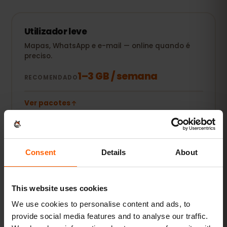
Utilizador leve
Mapas, WhatsApp e e-mail — online quando é
preciso.
1–3 GB / semana
RECOMENDADO
Ver pacotes
POPULAR
Utilizador diário
Consent
Details
About
Mais redes sociais, música em streaming e
partilha de fotos.
This website uses cookies
5–10 GB / mês
RECOMENDADO
We use cookies to personalise content and ads, to
provide social media features and to analyse our traffic.
Ver pacotes