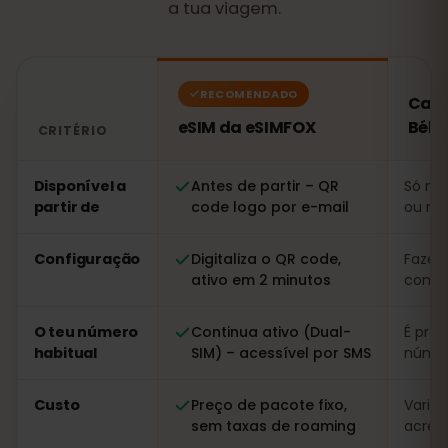
a tua viagem.
RECOMENDADO
Cart
eSIM da eSIMFOX
Bélg
CRITÉRIO
Comparação: um eSIM da eSIMFOX face a um cartão SI
Disponível a
Antes de partir – QR
Só no 
partir de
code logo por e-mail
ou nu
Configuração
Digitaliza o QR code,
Fazer 
ativo em 2 minutos
com r
O teu número
Continua ativo (Dual-
É prec
habitual
SIM) – acessível por SMS
númer
Custo
Preço de pacote fixo,
Variáv
sem taxas de roaming
acrésc