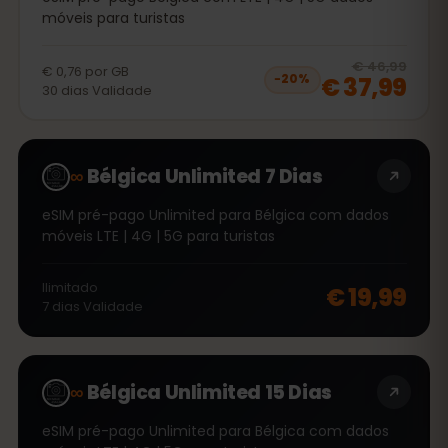
móveis para turistas
20
% 
€ 46,99
€ 0,76
por
GB
€ 37,99
−
20
%
30
dias
Validade
∞
Bélgica Unlimited 7 Dias
eSIM pré-pago Unlimited para Bélgica com dados
móveis LTE | 4G | 5G para turistas
Ilimitado
€ 19,99
7
dias
Validade
∞
Bélgica Unlimited 15 Dias
eSIM pré-pago Unlimited para Bélgica com dados