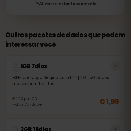
Ativa-se instantaneamente
Outros pacotes de dados que podem
interessar você
1GB 7dias
eSIM pré-pago Bélgica com LTE | 4G | 5G dados
móveis para turistas
€ 1,99
por
GB
€ 1,99
7
dias
Validade
3GB 15dias