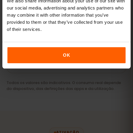
We also share information about your use of our site with
our social media, advertising and analytics partners who
may combine it with other information that you’ve
Streaming e hotspot
provided to them or that they’ve collected from your use
of their services.
Vídeos, videochamadas e manter o portátil ou
tablet online.
20 GB+ ou Ilimitado
RECOMENDADO
OK
Ver pacotes
Todos os valores são indicativos. O consumo real depende
do dispositivo, das definições das apps e da utilização.
ATIVAÇÃO