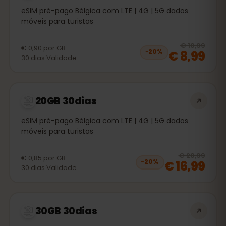
eSIM pré-pago Bélgica com LTE | 4G | 5G dados
móveis para turistas
20
% 
€ 10,99
€ 0,90
por
GB
€ 8,99
−
20
%
30
dias
Validade
20GB 30dias
eSIM pré-pago Bélgica com LTE | 4G | 5G dados
móveis para turistas
20
% 
€ 20,99
€ 0,85
por
GB
€ 16,99
−
20
%
30
dias
Validade
30GB 30dias