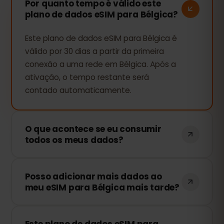
Por quanto tempo é válido este
plano de dados eSIM para Bélgica?
Este plano de dados eSIM para Bélgica é
válido por 30 dias a partir da primeira
conexão a uma rede em Bélgica. Após a
ativação, o tempo restante será
contado automaticamente.
O que acontece se eu consumir
todos os meus dados?
Se você usar todo o seu pacote de
Posso adicionar mais dados ao
dados, sua conexão será interrompida.
meu eSIM para Bélgica mais tarde?
Você pode recarregar facilmente sua
eSIM através do painel eSIMFOX e
Sim! Você pode comprar mais dados a
continuar navegando imediatamente.
Este plano de dados eSIM para