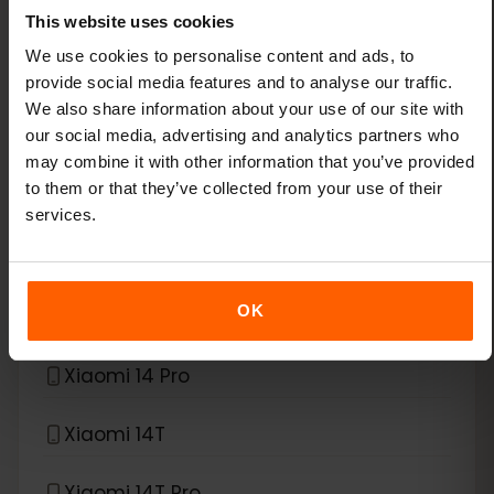
This website uses cookies
Xiaomi 12T Pro
We use cookies to personalise content and ads, to
Xiaomi 13
provide social media features and to analyse our traffic.
We also share information about your use of our site with
our social media, advertising and analytics partners who
Xiaomi 13 Lite
may combine it with other information that you’ve provided
to them or that they’ve collected from your use of their
Xiaomi 13 Pro
services.
Xiaomi 13T Pro
OK
Xiaomi 14
Xiaomi 14 Pro
Xiaomi 14T
Xiaomi 14T Pro