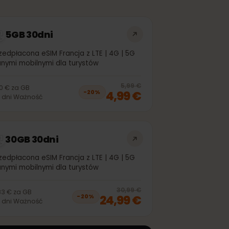
5GB 30dni
Przedpłacona eSIM Francja z LTE | 4G | 5G
danymi mobilnymi dla turystów
off, was
4,99 €
, now
3,99 €
20
% off, was
5
5,99 €
1,00 €
za
GB
4,99 €
−
20
%
30
dni
Ważność
30GB 30dni
Przedpłacona eSIM Francja z LTE | 4G | 5G
danymi mobilnymi dla turystów
off, was
21,99 €
, now
17,99 €
20
% off, was
3
30,99 €
0,83 €
za
GB