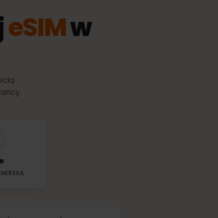
wój
eSIM
w
pną siecią
mieszkańcy.