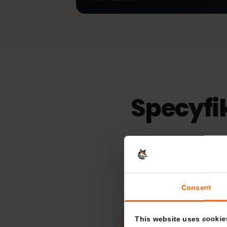
mobilną transmisją danych LTE | 4G |
dla turystów
Bez limitu
39,
15
dni
Ważność
Specyf