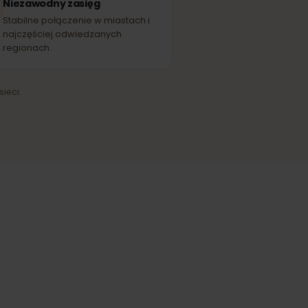
Free
EĆ PARTNERSKA
Niezawodny zasięg
Stabilne połączenie w miastach i
najczęściej odwiedzanych
regionach.
ążenia sieci.