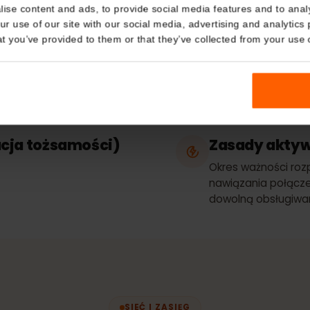
Details
Rodzaj p
kies
Tylko dane
nalise content and ads, to provide social media features and t
 your use of our site with our social media, advertising and a
n that you’ve provided to them or that they’ve collected from you
ostępnianie
Sieci
Najl
nternetowego
Orange
kacja tożsamości)
Zasady a
e
Okres ważnoś
nawiązania po
dowolną obsł