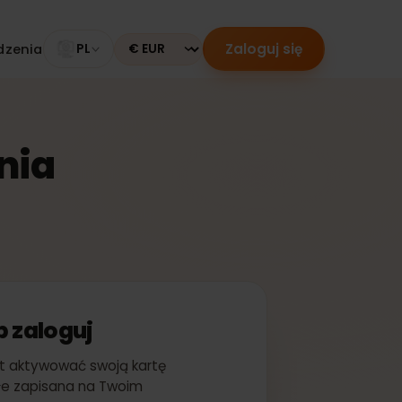
Zaloguj się
 urządzenia
PL
Currency
zenia
ę lub zaloguj
ychmiast aktywować swoją kartę