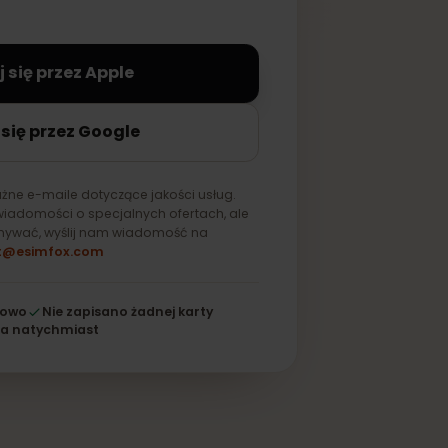
na stałe zapisana na Twoim
aloguj się przez Apple
loguj się przez Google
ylko ważne e-maile dotyczące jakości usług.
mywać wiadomości o specjalnych ofertach, ale
ich otrzymywać, wyślij nam wiadomość na
support@esimfox.com
256-bitowo
Nie zapisano żadnej karty
Działa natychmiast