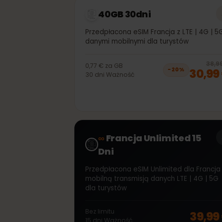
9,
−
20
%
30
dni
Ważność
40GB 30dni
Przedpłacona eSIM Francja z LTE | 4G 
danymi mobilnymi dla turystów
3
0,77 €
za
GB
30,
−
20
%
30
dni
Ważność
∞
Francja Unlimited 15
Dni
Przedpłacona eSIM Unlimited dla Fran