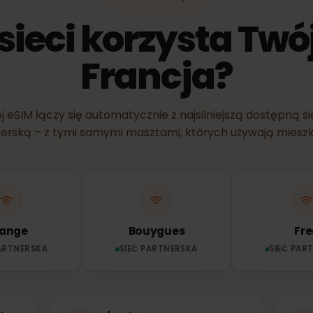
SIEĆ I ZASIĘG
j sieci korzysta T
Francja?
Twój eSIM łączy się automatycznie z najsilniejszą dostę
rtnerską – z tymi samymi masztami, których używają 