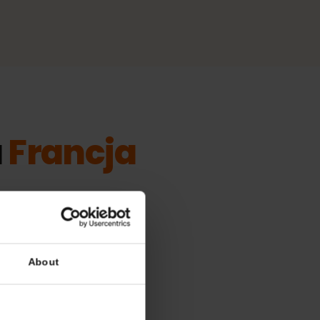
dla
Francja
odne