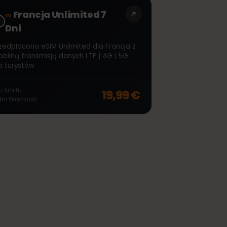
24,99 €
−
20
%
30
dni
Ważność
∞
Francja Unlimited 7
Dni
Przedpłacona eSIM Unlimited dla Francja z
mobilną transmisją danych LTE | 4G | 5G
off, was
46,99 €
, now
37,99 €
dla turystów
Bez limitu
19,99 €
7
dni
Ważność