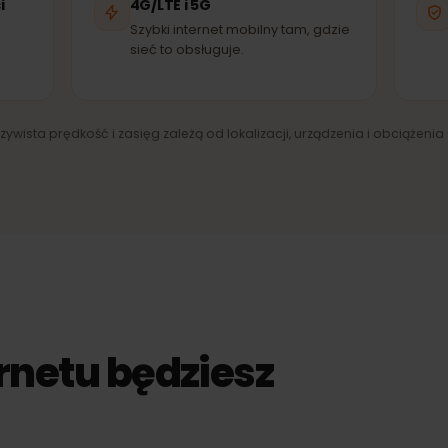
Orange
Bouygues
EĆ PARTNERSKA
SIEĆ PARTNERSKA
SI
ieci
4G/LTE i 5G
ny
Szybki internet mobilny tam, gdzie
sieć to obsługuje.
zeczywista prędkość i zasięg zależą od lokalizacji, urządzenia i obci