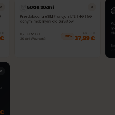
99 €
17,99 €
−
20
%
30
dni
Ważność
50GB 30dni
| 5G
Przedpłacona eSIM Francja z LTE | 4G | 5G
danymi mobilnymi dla turystów
20
% off, was
38,99 €
, now
30,99 €
20
% 
8,99 €
46,99 €
0,76 €
za
GB
99 €
37,99 €
−
20
%
30
dni
Ważność
cja z