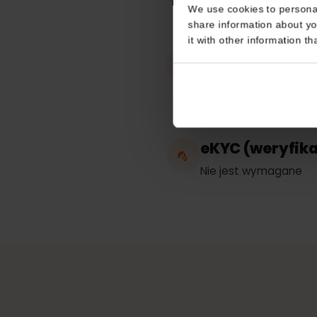
Consent
Prace w
This website uses coo
Francja
We use cookies to perso
share information about
it with other informatio
Hotspot / ud
połączenia i
Nieograniczone
eKYC (weryfi
Nie jest wymagan