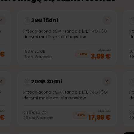
, które mogą Cię zainteresować
3GB 15dni
| 5G
Przedpłacona eSIM Francja z LTE | 4G | 5G
danymi mobilnymi dla turystów
20
% 
4,99 €
1,33 €
za
GB
99 €
3,99 €
−
20
%
15
dni
Ważność
20GB 30dni
| 5G
Przedpłacona eSIM Francja z LTE | 4G | 5G
danymi mobilnymi dla turystów
20
% off, was
11,99 €
, now
9,99 €
20
% 
11,99 €
21,99 €
0,90 €
za
GB