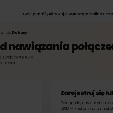
Cele podróży
Aktywuj eSIM
Kompatybilne
IM
Francja
Do kasy
›
k od nawiązania połąc
wać swoją kartę eSIM —
woim koncie.
Zarejestruj si
Zaloguj się, aby nat