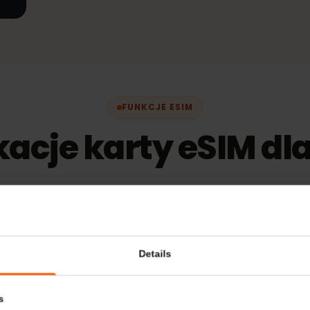
 5G
99 €
FUNKCJE ESIM
ikacje karty eSIM 
Dodatkowe informacje
Urządzenia zg