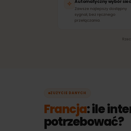
SI
Automatyczny wybór s
Zawsze najlepszy dostęp
sygnał, bez ręcznego
przełączania.
R