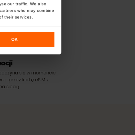
About
lanu
o analyse our traffic. We also
nalytics partners who may combine
r use of their services.
epszy zasięg
Bouygues
Free
OK
ktywacji
ci rozpoczyna się w momencie
łączenia przez kartę eSIM z
ugiwana siecią.