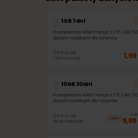
Inne pakiety danych
1GB 7dni
Przedpłacona eSIM Francja z LTE | 4G 
danymi mobilnymi dla turystów
1,99 €
za
GB
1,
7
dni
Ważność
10GB 30dni
Przedpłacona eSIM Francja z LTE | 4G 
danymi mobilnymi dla turystów
1,00 €
za
GB