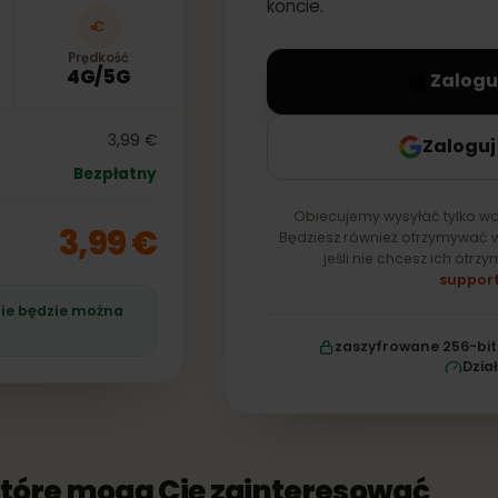
eSIM — zostanie ona 
koncie.
Prędkość
4G/5G
Z
3,99 €
Za
Bezpłatny
Obiecujemy wysyłać t
3,99 €
Będziesz również otrzy
jeśli nie chcesz 
śli nie będzie można
zaszyfrowane 