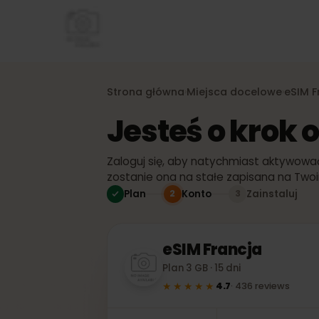
Strona główna
Miejsca docelowe
eS
›
›
Jesteś o kro
Zaloguj się, aby natychmiast aktywo
zostanie ona na stałe zapisana na T
Plan
Konto
Zainstaluj
2
3
eSIM
Francja
Plan 3 GB · 15 dni
★★★★★
4.7
·
436
reviews