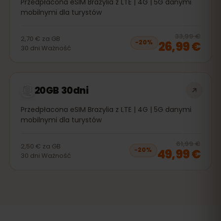
Przedpłacona eSIM Brazylia z LTE | 4G | 5G danymi
mobilnymi dla turystów
20
% 
33,99 €
2,70 €
za
GB
26,99 €
−
20
%
30
dni
Ważność
20GB 30dni
Przedpłacona eSIM Brazylia z LTE | 4G | 5G danymi
mobilnymi dla turystów
20
% 
61,99 €
2,50 €
za
GB
49,99 €
−
20
%
30
dni
Ważność