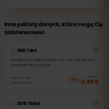
Inne pakiety danych, które mogą Cię
zainteresować
1GB 7dni
Przedpłacona eSIM Brazylia z LTE | 4G | 5G danymi
mobilnymi dla turystów
20
% 
4,99 €
3,99 €
za
GB
3,99 €
−
20
%
7
dni
Ważność
3GB 15dni