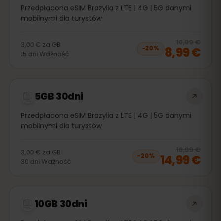
Przedpłacona eSIM Brazylia z LTE | 4G | 5G danymi
mobilnymi dla turystów
20
% 
10,99 €
3,00 €
za
GB
8,99 €
−
20
%
15
dni
Ważność
5GB 30dni
Przedpłacona eSIM Brazylia z LTE | 4G | 5G danymi
mobilnymi dla turystów
20
% 
18,99 €
3,00 €
za
GB
14,99 €
−
20
%
30
dni
Ważność
10GB 30dni