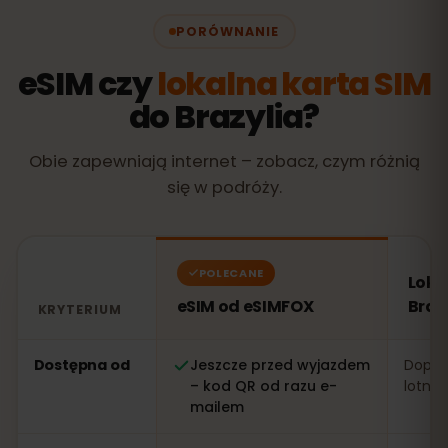
PORÓWNANIE
eSIM czy
lokalna karta SIM
do Brazylia?
Obie zapewniają internet – zobacz, czym różnią
się w podróży.
POLECANE
Loka
eSIM od eSIMFOX
Braz
KRYTERIUM
Porównanie: eSIM od eSIMFOX kontra lokalna karta SIM 
Dostępna od
Jeszcze przed wyjazdem
Dopier
– kod QR od razu e-
lotnis
mailem