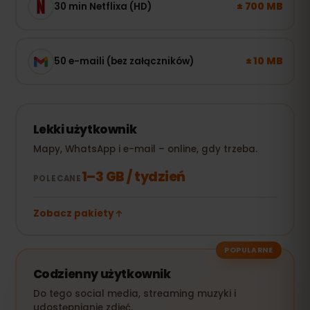
± 700 MB
30 min Netflixa (HD)
± 10 MB
50 e-maili (bez załączników)
Lekki użytkownik
Mapy, WhatsApp i e-mail – online, gdy trzeba.
1–3 GB / tydzień
POLECANE
Zobacz pakiety
POPULARNE
Codzienny użytkownik
Do tego social media, streaming muzyki i
udostępnianie zdjęć.