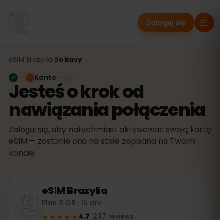
Zaloguj się
eSIM
Brazylia
›
Do kasy
Konto
Jesteś o krok od
nawiązania połączenia
Zaloguj się, aby natychmiast aktywować swoją kartę
eSIM — zostanie ona na stałe zapisana na Twoim
koncie.
eSIM
Brazylia
Plan 3 GB · 15 dni
★★★★★
4.7
·
237
reviews