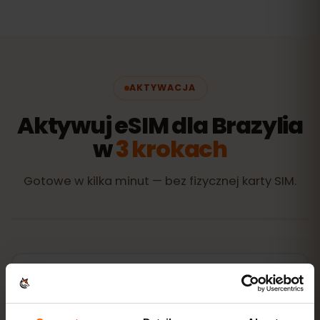
AKTYWACJA
Aktywuj eSIM dla Brazylia
w
3 krokach
Gotowe w kilka minut — bez fizycznej karty SIM.
Kup pakiet
kod QR od razu e‑mailem