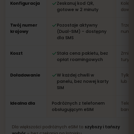
Konfiguracja
Zeskanuj kod QR,
Kolejk
gotowe w 2 minuty
dowo
Twój numer
Pozostaje aktywny
Trzeb
krajowy
(Dual-SIM) – dostępny
numer 
dla SMS
Koszt
Stała cena pakietu, bez
Zmien
opłat roamingowych
turys
Doładowanie
W każdej chwili w
Tylko 
panelu, bez nowej karty
lub apl
SIM
Idealna dla
Podróżnych z telefonem
Telef
obsługującym eSIM
bardz
Dla większości podróżnych eSIM to
szybszy i tańszy
wybór
– bez czekania na lotnisku.