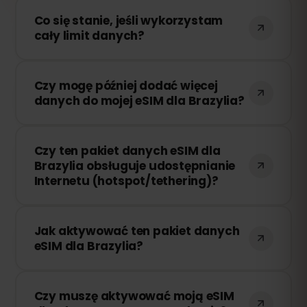
Co się stanie, jeśli wykorzystam
cały limit danych?
Jeśli zużyjesz cały pakiet danych, Twoje
Czy mogę później dodać więcej
połączenie zostanie przerwane. Możesz
danych do mojej eSIM dla Brazylia?
łatwo doładować swoją eSIM przez
panel eSIMFOX i natychmiast wznowić
Tak! Możesz dokupić dodatkowe dane w
korzystanie z Internetu.
Czy ten pakiet danych eSIM dla
dowolnym momencie bez konieczności
Brazylia obsługuje udostępnianie
ponownej instalacji eSIM. Wystarczy
Internetu (hotspot/tethering)?
zalogować się na swoje konto i wybrać
odpowiednią ilość danych.
Tak! Możesz udostępniać swoje
Jak aktywować ten pakiet danych
połączenie internetowe innym
eSIM dla Brazylia?
urządzeniom za pomocą hotspotu lub
tetheringu. Należy jednak pamiętać, że
Po zakupie otrzymasz wiadomość e-mail
prędkość i dostępność zależą od
Czy muszę aktywować moją eSIM
z kodem QR. Wystarczy zeskanować go
lokalnego operatora sieci.