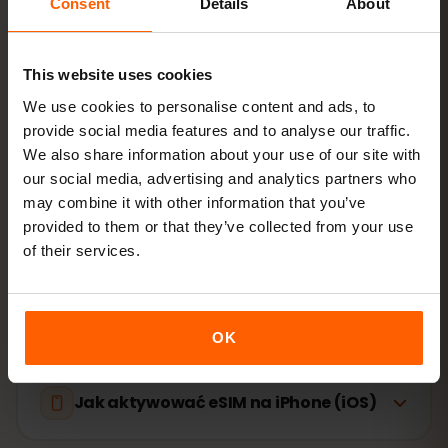
Consent
Details
About
Zainstaluj eSIM
zeskanuj kod QR w domu
przez Wi‑Fi
This website uses cookies
Wejdź do sieci
włącz roaming danych w
We use cookies to personalise content and ads, to
Brazylia
provide social media features and to analyse our traffic.
We also share information about your use of our site with
our social media, advertising and analytics partners who
Konfiguracja zajmuje tylko 2 minuty: iPhone
Ustawienia
may combine it with other information that you’ve
→ Sieć komórkowa → Dodaj eSIM
, Android
Sieć i
provided to them or that they’ve collected from your use
internet → Karty SIM
. Ważność pakietu liczy się od
of their services.
pierwszego użycia, nie od zakupu.
Czy Twoje urządzenie obsługuje eSIM? Sprawdź
zgodność
OK
Jak aktywować eSIM na iPhone (iOS)