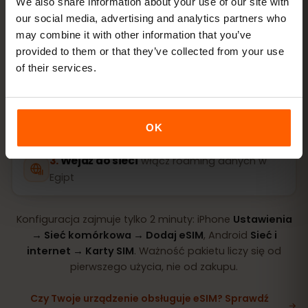
We also share information about your use of our site with
our social media, advertising and analytics partners who
may combine it with other information that you’ve
Kup pakiet
kod QR od razu e‑mailem
provided to them or that they’ve collected from your use
of their services.
Zainstaluj eSIM
zeskanuj kod QR w domu
przez Wi‑Fi
OK
Wejdź do sieci
włącz roaming danych w
Egipt
Konfiguracja zajmuje tylko 2 minuty: iPhone
Ustawienia
→ Sieć komórkowa → Dodaj eSIM
, Android
Sieć i
internet → Karty SIM
. Ważność pakietu liczy się od
pierwszego użycia, nie od zakupu.
Czy Twoje urządzenie obsługuje eSIM? Sprawdź