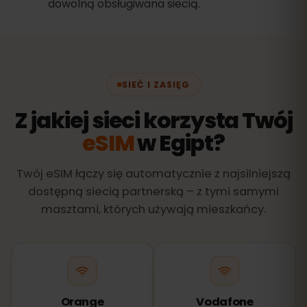
dowolną obsługiwana siecią.
SIEĆ I ZASIĘG
Z jakiej sieci korzysta Twój
eSIM
w Egipt?
Twój eSIM łączy się automatycznie z najsilniejszą
dostępną siecią partnerską – z tymi samymi
masztami, których używają mieszkańcy.
Orange
Vodafone