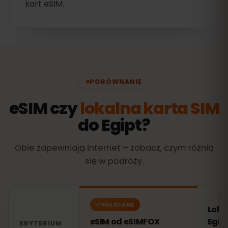
kart eSIM.
PORÓWNANIE
eSIM czy
lokalna karta SIM
do Egipt?
Obie zapewniają internet – zobacz, czym różnią
się w podróży.
POLECANE
Loka
eSIM od eSIMFOX
Egip
KRYTERIUM