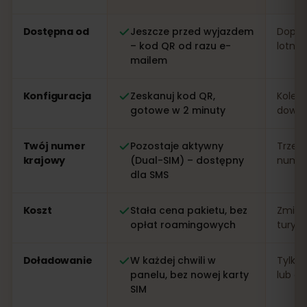
Porównanie: eSIM od eSIMFOX kontra lokalna karta SIM
Dostępna od
Jeszcze przed wyjazdem
Dopier
– kod QR od razu e-
lotnis
mailem
Konfiguracja
Zeskanuj kod QR,
Kolejk
gotowe w 2 minuty
dowo
Twój numer
Pozostaje aktywny
Trzeb
krajowy
(Dual-SIM) – dostępny
numer 
dla SMS
Koszt
Stała cena pakietu, bez
Zmien
opłat roamingowych
turys
Doładowanie
W każdej chwili w
Tylko 
panelu, bez nowej karty
lub apl
SIM