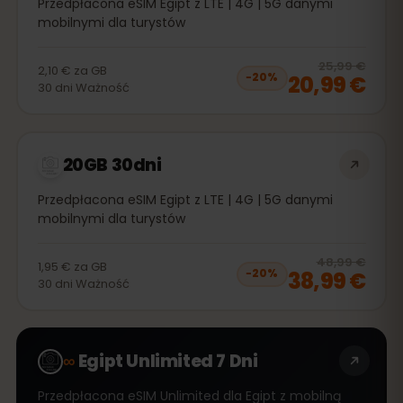
Przedpłacona eSIM Egipt z LTE | 4G | 5G danymi
mobilnymi dla turystów
20
% 
25,99 €
2,10 €
za
GB
20,99 €
−
20
%
30
dni
Ważność
20GB 30dni
Przedpłacona eSIM Egipt z LTE | 4G | 5G danymi
mobilnymi dla turystów
20
% 
48,99 €
1,95 €
za
GB
38,99 €
−
20
%
30
dni
Ważność
∞
Egipt Unlimited 7 Dni
Przedpłacona eSIM Unlimited dla Egipt z mobilną