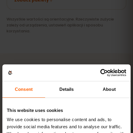
Zobacz pakiety
Wszystkie wartości są orientacyjne. Rzeczywiste zużycie
zależy od urządzenia, ustawień aplikacji i sposobu
korzystania.
AKTYWACJA
Aktywuj eSIM dla Egipt w
3
Consent
Details
About
krokach
This website uses cookies
Gotowe w kilka minut — bez fizycznej karty SIM.
We use cookies to personalise content and ads, to
provide social media features and to analyse our traffic.