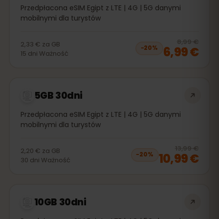
Przedpłacona eSIM Egipt z LTE | 4G | 5G danymi
mobilnymi dla turystów
20
% 
8,99 €
2,33 €
za
GB
6,99 €
−
20
%
15
dni
Ważność
5GB 30dni
Przedpłacona eSIM Egipt z LTE | 4G | 5G danymi
mobilnymi dla turystów
20
% 
13,99 €
2,20 €
za
GB
10,99 €
−
20
%
30
dni
Ważność
10GB 30dni