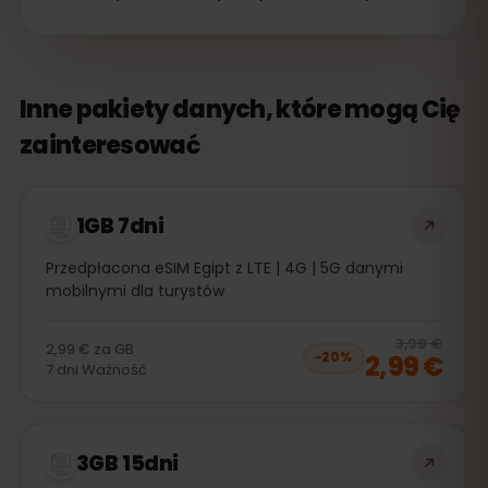
Inne pakiety danych, które mogą Cię
zainteresować
1GB 7dni
Przedpłacona eSIM Egipt z LTE | 4G | 5G danymi
mobilnymi dla turystów
20
% 
3,99 €
2,99 €
za
GB
2,99 €
−
20
%
7
dni
Ważność
3GB 15dni