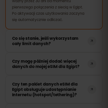
ważny przez 30 dni od momentu
pierwszego połączenia z siecią w Egipt.
Po aktywacji czas użytkowania zaczyna
się automatycznie odliczać.
Co się stanie, jeśli wykorzystam
cały limit danych?
Jeśli zużyjesz cały pakiet danych, Twoje
Czy mogę później dodać więcej
połączenie zostanie przerwane. Możesz
danych do mojej eSIM dla Egipt?
łatwo doładować swoją eSIM przez
panel eSIMFOX i natychmiast wznowić
Tak! Możesz dokupić dodatkowe dane w
korzystanie z Internetu.
Czy ten pakiet danych eSIM dla
dowolnym momencie bez konieczności
Egipt obsługuje udostępnianie
ponownej instalacji eSIM. Wystarczy
Internetu (hotspot/tethering)?
zalogować się na swoje konto i wybrać
odpowiednią ilość danych.
Tak! Możesz udostępniać swoje