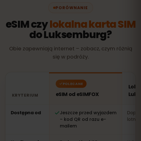
PORÓWNANIE
eSIM czy
lokalna karta SIM
do Luksemburg?
Obie zapewniają internet – zobacz, czym różnią
się w podróży.
POLECANE
Loka
eSIM od eSIMFOX
Luk
KRYTERIUM
Porównanie: eSIM od eSIMFOX kontra lokalna karta SI
Dostępna od
Jeszcze przed wyjazdem
Dopier
– kod QR od razu e-
lotnis
mailem