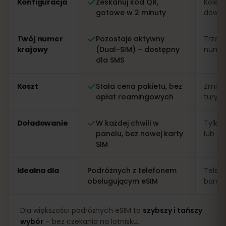
Konfiguracja
Zeskanuj kod QR,
Kolejk
gotowe w 2 minuty
dowo
Twój numer
Pozostaje aktywny
Trzeb
krajowy
(Dual-SIM) – dostępny
numer 
dla SMS
Koszt
Stała cena pakietu, bez
Zmien
opłat roamingowych
turys
Doładowanie
W każdej chwili w
Tylko 
panelu, bez nowej karty
lub apl
SIM
Idealna dla
Podróżnych z telefonem
Telef
obsługującym eSIM
bardz
Dla większości podróżnych eSIM to
szybszy i tańszy
wybór
– bez czekania na lotnisku.