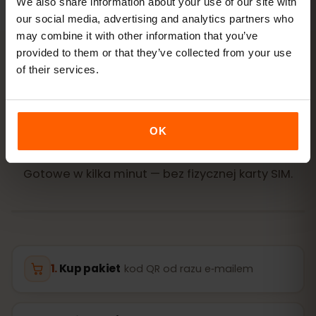
We also share information about your use of our site with
our social media, advertising and analytics partners who
may combine it with other information that you’ve
provided to them or that they’ve collected from your use
of their services.
AKTYWACJA
Aktywuj eSIM dla
OK
Luksemburg w
3 krokach
Gotowe w kilka minut — bez fizycznej karty SIM.
Kup pakiet
kod QR od razu e‑mailem