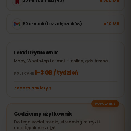
± 700 MB
30 min Netflixa (HD)
± 10 MB
50 e-maili (bez załączników)
Lekki użytkownik
Mapy, WhatsApp i e-mail – online, gdy trzeba.
1–3 GB / tydzień
POLECANE
Zobacz pakiety
POPULARNE
Codzienny użytkownik
Do tego social media, streaming muzyki i
udostępnianie zdjęć.