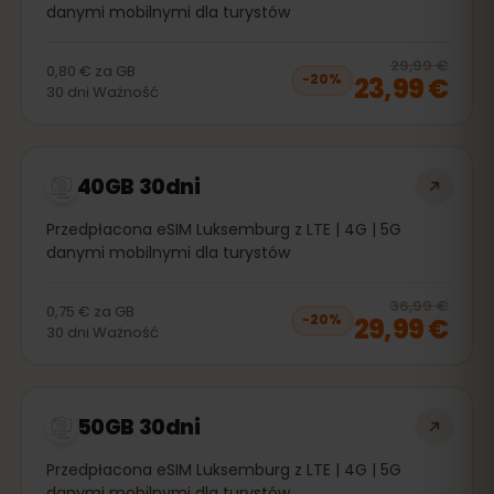
danymi mobilnymi dla turystów
20
% 
29,99 €
0,80 €
za
GB
23,99 €
−
20
%
30
dni
Ważność
40GB 30dni
Przedpłacona eSIM Luksemburg z LTE | 4G | 5G
danymi mobilnymi dla turystów
20
% 
36,99 €
0,75 €
za
GB
29,99 €
−
20
%
30
dni
Ważność
50GB 30dni
Przedpłacona eSIM Luksemburg z LTE | 4G | 5G
danymi mobilnymi dla turystów