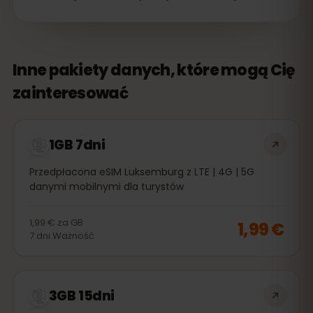
Inne pakiety danych, które mogą Cię
zainteresować
1GB 7dni
Przedpłacona eSIM Luksemburg z LTE | 4G | 5G
danymi mobilnymi dla turystów
1,99 €
za
GB
1,99 €
7
dni
Ważność
3GB 15dni