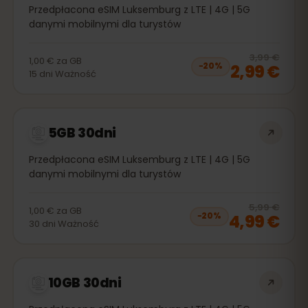
Przedpłacona eSIM Luksemburg z LTE | 4G | 5G
danymi mobilnymi dla turystów
20
% 
3,99 €
1,00 €
za
GB
2,99 €
−
20
%
15
dni
Ważność
5GB 30dni
Przedpłacona eSIM Luksemburg z LTE | 4G | 5G
danymi mobilnymi dla turystów
20
% 
5,99 €
1,00 €
za
GB
4,99 €
−
20
%
30
dni
Ważność
10GB 30dni