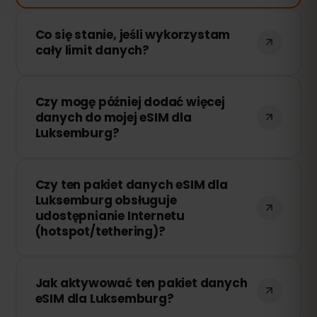
Co się stanie, jeśli wykorzystam
cały limit danych?
Jeśli zużyjesz cały pakiet danych, Twoje
Czy mogę później dodać więcej
połączenie zostanie przerwane. Możesz
danych do mojej eSIM dla
łatwo doładować swoją eSIM przez
Luksemburg?
panel eSIMFOX i natychmiast wznowić
korzystanie z Internetu.
Tak! Możesz dokupić dodatkowe dane w
Czy ten pakiet danych eSIM dla
dowolnym momencie bez konieczności
Luksemburg obsługuje
ponownej instalacji eSIM. Wystarczy
udostępnianie Internetu
zalogować się na swoje konto i wybrać
(hotspot/tethering)?
odpowiednią ilość danych.
Tak! Możesz udostępniać swoje
Jak aktywować ten pakiet danych
połączenie internetowe innym
eSIM dla Luksemburg?
urządzeniom za pomocą hotspotu lub