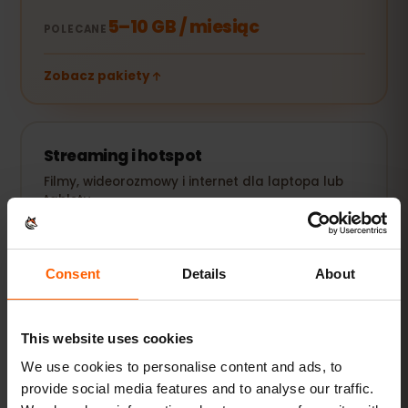
5–10 GB / miesiąc
POLECANE
Zobacz pakiety
Streaming i hotspot
Filmy, wideorozmowy i internet dla laptopa lub
tabletu.
20 GB+ lub Unlimited
POLECANE
Consent
Details
About
Zobacz pakiety
This website uses cookies
Wszystkie wartości są orientacyjne. Rzeczywiste zużycie
zależy od urządzenia, ustawień aplikacji i sposobu
We use cookies to personalise content and ads, to
korzystania.
provide social media features and to analyse our traffic.