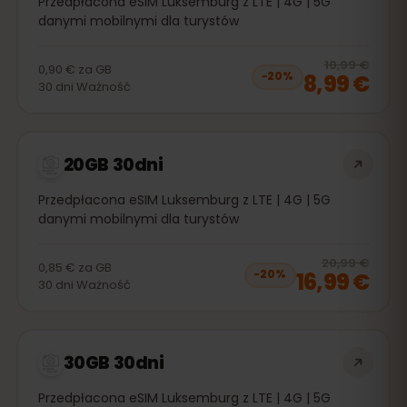
Przedpłacona eSIM Luksemburg z LTE | 4G | 5G
danymi mobilnymi dla turystów
20
% 
10,99 €
0,90 €
za
GB
8,99 €
−
20
%
30
dni
Ważność
20GB 30dni
Przedpłacona eSIM Luksemburg z LTE | 4G | 5G
danymi mobilnymi dla turystów
20
% 
20,99 €
0,85 €
za
GB
16,99 €
−
20
%
30
dni
Ważność
30GB 30dni
Przedpłacona eSIM Luksemburg z LTE | 4G | 5G