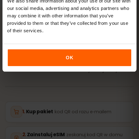
We also share information about your use of our site with
our social media, advertising and analytics partners who
may combine it with other information that you’ve
provided to them or that they’ve collected from your use
AKTYWACJA
of their services.
Aktywuj eSIM dla Kirgistan
w
3 krokach
OK
Gotowe w kilka minut — bez fizycznej karty SIM.
Kup pakiet
kod QR od razu e‑mailem
Zainstaluj eSIM
zeskanuj kod QR w domu