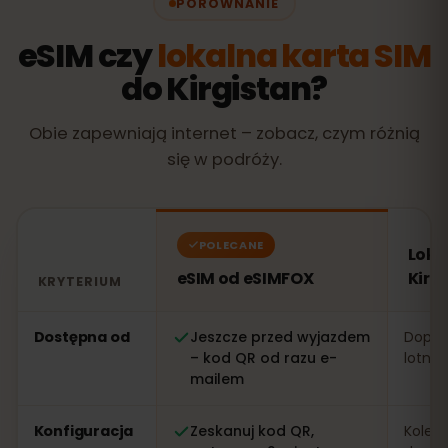
PORÓWNANIE
eSIM czy
lokalna karta SIM
do Kirgistan?
Obie zapewniają internet – zobacz, czym różnią
się w podróży.
POLECANE
Loka
eSIM od eSIMFOX
Kirg
KRYTERIUM
Porównanie: eSIM od eSIMFOX kontra lokalna karta SIM 
Dostępna od
Jeszcze przed wyjazdem
Dopier
– kod QR od razu e-
lotnis
mailem
Konfiguracja
Zeskanuj kod QR,
Kolejk