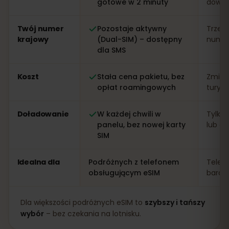
gotowe w 2 minuty
dowo
Twój numer
Pozostaje aktywny
Trzeb
krajowy
(Dual-SIM) – dostępny
numer 
dla SMS
Koszt
Stała cena pakietu, bez
Zmien
opłat roamingowych
turys
Doładowanie
W każdej chwili w
Tylko 
panelu, bez nowej karty
lub apl
SIM
Idealna dla
Podróżnych z telefonem
Telef
obsługującym eSIM
bardz
Dla większości podróżnych eSIM to
szybszy i tańszy
wybór
– bez czekania na lotnisku.