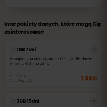
Inne pakiety danych, które mogą Cię
zainteresować
1GB 7dni
Przedpłacona eSIM Kirgistan z LTE | 4G | 5G danymi
mobilnymi dla turystów
1,99 €
za
GB
1,99 €
7
dni
Ważność
3GB 15dni