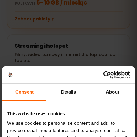
5–10 GB / miesiąc
POLECANE
Zobacz pakiety
Streaming i hotspot
Filmy, wideorozmowy i internet dla laptopa lub
tabletu.
20 GB+ lub Unlimited
POLECANE
Zobacz pakiety
Consent
Details
About
Wszystkie wartości są orientacyjne. Rzeczywiste zużycie
This website uses cookies
zależy od urządzenia, ustawień aplikacji i sposobu
korzystania.
We use cookies to personalise content and ads, to
provide social media features and to analyse our traffic.