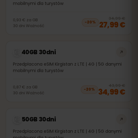
mobilnymi dla turystów
20
% 
34,99 €
0,93 €
za
GB
27,99 €
−
20
%
30
dni
Ważność
40GB 30dni
Przedpłacona eSIM Kirgistan z LTE | 4G | 5G danymi
mobilnymi dla turystów
20
% 
43,99 €
0,87 €
za
GB
34,99 €
−
20
%
30
dni
Ważność
50GB 30dni
Przedpłacona eSIM Kirgistan z LTE | 4G | 5G danymi
mobilnymi dla turystów