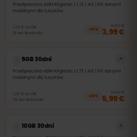
Przedpłacona eSIM Kirgistan z LTE | 4G | 5G danymi
mobilnymi dla turystów
20
% 
4,99 €
1,33 €
za
GB
3,99 €
−
20
%
15
dni
Ważność
5GB 30dni
Przedpłacona eSIM Kirgistan z LTE | 4G | 5G danymi
mobilnymi dla turystów
20
% 
6,99 €
1,20 €
za
GB
5,99 €
−
20
%
30
dni
Ważność
10GB 30dni