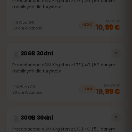
Przedpłacona eSIM Kirgistan z LTE | 4G | 5G danymi
mobilnymi dla turystów
20
% 
13,99 €
1,10 €
za
GB
10,99 €
−
20
%
30
dni
Ważność
20GB 30dni
Przedpłacona eSIM Kirgistan z LTE | 4G | 5G danymi
mobilnymi dla turystów
20
% 
24,99 €
1,00 €
za
GB
19,99 €
−
20
%
30
dni
Ważność
30GB 30dni
Przedpłacona eSIM Kirgistan z LTE | 4G | 5G danymi