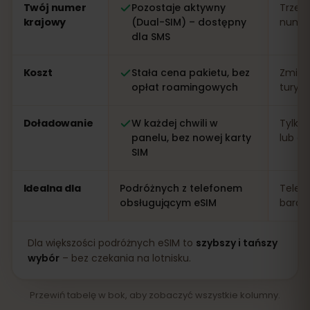
Twój numer
Pozostaje aktywny
Trzeb
krajowy
(Dual-SIM) – dostępny
numer 
dla SMS
Koszt
Stała cena pakietu, bez
Zmien
opłat roamingowych
turys
Doładowanie
W każdej chwili w
Tylko 
panelu, bez nowej karty
lub apl
SIM
Idealna dla
Podróżnych z telefonem
Telef
obsługującym eSIM
bardz
Dla większości podróżnych eSIM to
szybszy i tańszy
wybór
– bez czekania na lotnisku.
Przewiń tabelę w bok, aby zobaczyć wszystkie kolumny.