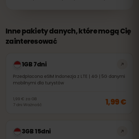
Inne pakiety danych, które mogą Cię
zainteresować
1GB 7dni
Przedpłacona eSIM Indonezja z LTE | 4G | 5G danymi
mobilnymi dla turystów
1,99 €
za
GB
1,99 €
7
dni
Ważność
3GB 15dni