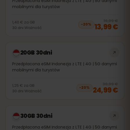
Przedpłacona eSIM Indonezja z LTE | 4G | 5G danymi
mobilnymi dla turystów
20
% 
16,99 €
1,40 €
za
GB
13,99 €
−
20
%
30
dni
Ważność
20GB 30dni
Przedpłacona eSIM Indonezja z LTE | 4G | 5G danymi
mobilnymi dla turystów
20
% 
30,99 €
1,25 €
za
GB
24,99 €
−
20
%
30
dni
Ważność
30GB 30dni
Przedpłacona eSIM Indonezja z LTE | 4G | 5G danymi