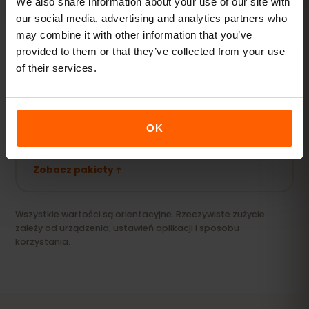
We also share information about your use of our site with
Zobacz pakiety
our social media, advertising and analytics partners who
may combine it with other information that you’ve
provided to them or that they’ve collected from your use
of their services.
Streaming i hotspot
Filmy, wideorozmowy i internet dla laptopa lub
tabletu.
OK
20 GB+ lub Unlimited
POLECANE
Zobacz pakiety
Wszystkie wartości są orientacyjne. Rzeczywiste zużycie
zależy od urządzenia, ustawień aplikacji i sposobu
korzystania.