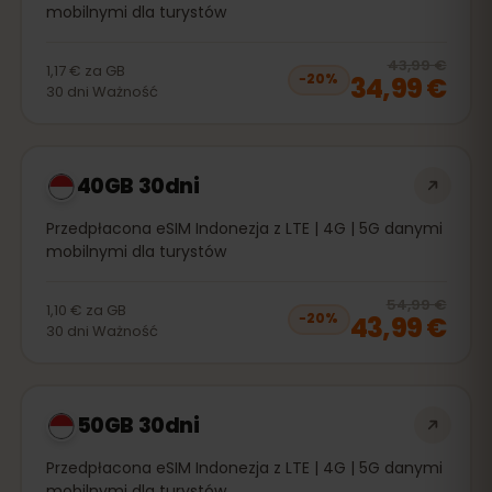
mobilnymi dla turystów
20
% 
43,99 €
1,17 €
za
GB
34,99 €
−
20
%
30
dni
Ważność
40GB 30dni
Przedpłacona eSIM Indonezja z LTE | 4G | 5G danymi
mobilnymi dla turystów
20
% 
54,99 €
1,10 €
za
GB
43,99 €
−
20
%
30
dni
Ważność
50GB 30dni
Przedpłacona eSIM Indonezja z LTE | 4G | 5G danymi
mobilnymi dla turystów