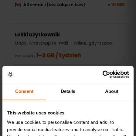
± 10 MB
50 e-maili (bez załączników)
Lekki użytkownik
Mapy, WhatsApp i e-mail – online, gdy trzeba.
1–3 GB / tydzień
POLECANE
Zobacz pakiety
POPULARNE
Consent
Details
About
Codzienny użytkownik
Do tego social media, streaming muzyki i
udostępnianie zdjęć.
This website uses cookies
We use cookies to personalise content and ads, to
5–10 GB / miesiąc
POLECANE
provide social media features and to analyse our traffic.