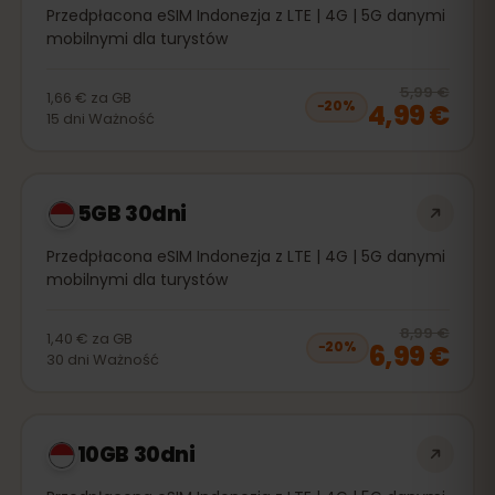
Przedpłacona eSIM Indonezja z LTE | 4G | 5G danymi
mobilnymi dla turystów
20
% 
5,99 €
1,66 €
za
GB
4,99 €
−
20
%
15
dni
Ważność
5GB 30dni
Przedpłacona eSIM Indonezja z LTE | 4G | 5G danymi
mobilnymi dla turystów
20
% 
8,99 €
1,40 €
za
GB
6,99 €
−
20
%
30
dni
Ważność
10GB 30dni