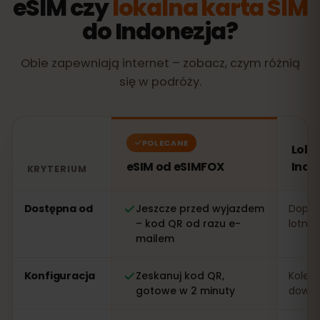
eSIM czy
lokalna karta SIM
do Indonezja?
Obie zapewniają internet – zobacz, czym różnią
się w podróży.
POLECANE
Loka
eSIM od eSIMFOX
Indo
KRYTERIUM
Porównanie: eSIM od eSIMFOX kontra lokalna karta SIM
Dostępna od
Jeszcze przed wyjazdem
Dopier
– kod QR od razu e-
lotnis
mailem
Konfiguracja
Zeskanuj kod QR,
Kolejk
gotowe w 2 minuty
dowo