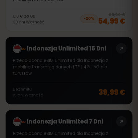
20
% 
68,99 €
1,10 €
za
GB
54,99 €
−
20
%
30
dni
Ważność
∞
Indonezja Unlimited 15 Dni
Przedpłacona eSIM Unlimited dla Indonezja z
mobilną transmisją danych LTE | 4G | 5G dla
turystów
Bez limitu
39,99 €
15
dni
Ważność
∞
Indonezja Unlimited 7 Dni
Przedpłacona eSIM Unlimited dla Indonezja z