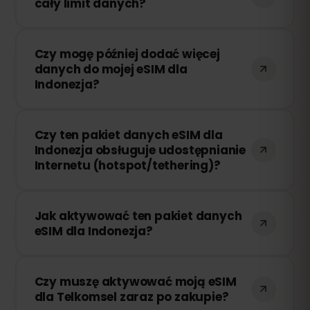
cały limit danych?
Jeśli zużyjesz cały pakiet danych, Twoje
Czy mogę później dodać więcej
połączenie zostanie przerwane. Możesz
danych do mojej eSIM dla
łatwo doładować swoją eSIM przez
Indonezja?
panel eSIMFOX i natychmiast wznowić
korzystanie z Internetu.
Tak! Możesz dokupić dodatkowe dane w
Czy ten pakiet danych eSIM dla
dowolnym momencie bez konieczności
Indonezja obsługuje udostępnianie
ponownej instalacji eSIM. Wystarczy
Internetu (hotspot/tethering)?
zalogować się na swoje konto i wybrać
odpowiednią ilość danych.
Tak! Możesz udostępniać swoje
Jak aktywować ten pakiet danych
połączenie internetowe innym
eSIM dla Indonezja?
urządzeniom za pomocą hotspotu lub
tetheringu. Należy jednak pamiętać, że
Po zakupie otrzymasz wiadomość e-mail
prędkość i dostępność zależą od
Czy muszę aktywować moją eSIM
z kodem QR. Wystarczy zeskanować go
lokalnego operatora sieci.
dla Telkomsel zaraz po zakupie?
w ustawieniach eSIM swojego