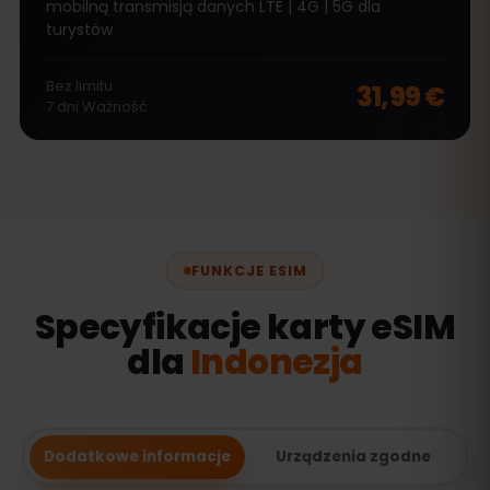
mobilną transmisją danych LTE | 4G | 5G dla
turystów
Bez limitu
31,99 €
7
dni
Ważność
FUNKCJE ESIM
Specyfikacje karty eSIM
dla
Indonezja
Dodatkowe informacje
Urządzenia zgodne