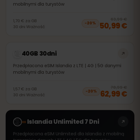
mobilnymi dla turystów
20
% 
63,99 €
1,70 €
za
GB
50,99 €
−
20
%
30
dni
Ważność
40GB 30dni
Przedpłacona eSIM Islandia z LTE | 4G | 5G danymi
mobilnymi dla turystów
20
% 
78,99 €
1,57 €
za
GB
62,99 €
−
20
%
30
dni
Ważność
∞
Islandia Unlimited 7 Dni
Przedpłacona eSIM Unlimited dla Islandia z mobilną