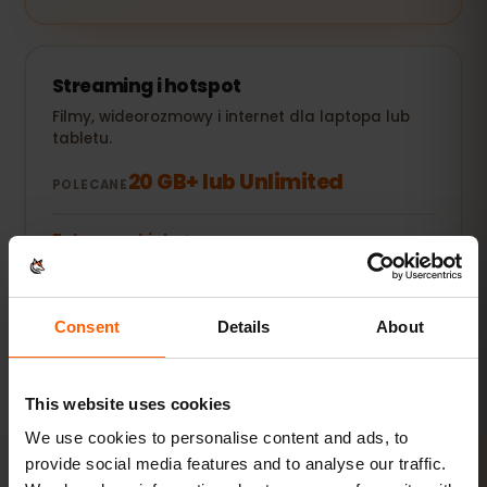
Streaming i hotspot
Filmy, wideorozmowy i internet dla laptopa lub
tabletu.
20 GB+ lub Unlimited
POLECANE
Zobacz pakiety
Wszystkie wartości są orientacyjne. Rzeczywiste zużycie
Consent
Details
About
zależy od urządzenia, ustawień aplikacji i sposobu
korzystania.
This website uses cookies
We use cookies to personalise content and ads, to
provide social media features and to analyse our traffic.