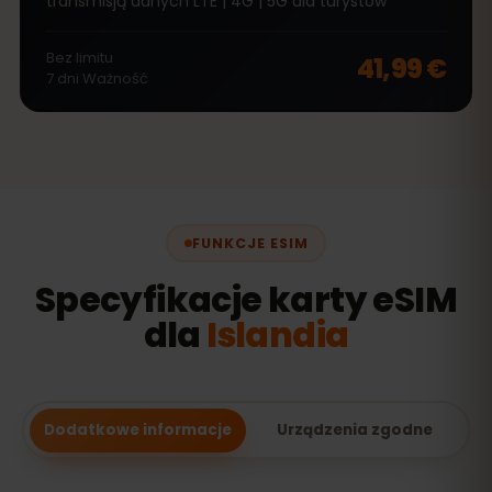
transmisją danych LTE | 4G | 5G dla turystów
Bez limitu
41,99 €
7
dni
Ważność
FUNKCJE ESIM
Specyfikacje karty eSIM
dla
Islandia
Dodatkowe informacje
Urządzenia zgodne