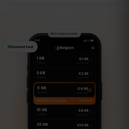
nową eSIM.
Ta eSIM jest przeznaczona wyłącznie do
transmisji danych. Możesz jednak
korzystać z aplikacji VoIP, takich jak
WhatsApp, FaceTime czy Skype, aby
wykonywać połączenia i wysyłać
wiadomości.