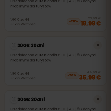
Przedpłacona eSIM Islandia z LTE | 4G | 5G danymi
mobilnymi dla turystów
20
% 
23,99 €
1,90 €
za
GB
18,99 €
−
20
%
30
dni
Ważność
20GB 30dni
Przedpłacona eSIM Islandia z LTE | 4G | 5G danymi
mobilnymi dla turystów
20
% 
44,99 €
1,80 €
za
GB
35,99 €
−
20
%
30
dni
Ważność
30GB 30dni
Przedpłacona eSIM Islandia z LTE | 4G | 5G danymi