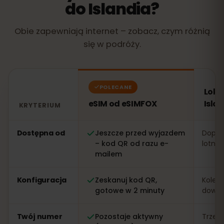
do Islandia?
Obie zapewniają internet – zobacz, czym różnią
się w podróży.
POLECANE
Loka
eSIM od eSIMFOX
Isla
KRYTERIUM
Porównanie: eSIM od eSIMFOX kontra lokalna karta SIM 
Dostępna od
Jeszcze przed wyjazdem
Dopier
– kod QR od razu e-
lotnis
mailem
Konfiguracja
Zeskanuj kod QR,
Kolejk
gotowe w 2 minuty
dowo
Twój numer
Pozostaje aktywny
Trzeb