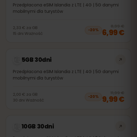
Przedpłacona eSIM Islandia z LTE | 4G | 5G danymi
mobilnymi dla turystów
20
% 
8,99 €
2,33 €
za
GB
6,99 €
−
20
%
15
dni
Ważność
5GB 30dni
Przedpłacona eSIM Islandia z LTE | 4G | 5G danymi
mobilnymi dla turystów
20
% 
11,99 €
2,00 €
za
GB
9,99 €
−
20
%
30
dni
Ważność
10GB 30dni