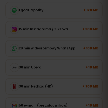
± 120 MB
1 godz. Spotify
± 300 MB
15 min Instagrama / TikToka
± 100 MB
20 min wideorozmowy WhatsApp
± 10 MB
30 min Ubera
± 700 MB
30 min Netflixa (HD)
± 10 MB
50 e-maili (bez załączników)