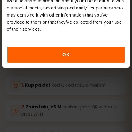
We also share information about your use of our site with
AKTYWACJA
our social media, advertising and analytics partners who
may combine it with other information that you’ve
Aktywuj eSIM dla Islandia
provided to them or that they’ve collected from your use
w
3 krokach
of their services.
Gotowe w kilka minut — bez fizycznej karty SIM.
OK
Kup pakiet
kod QR od razu e‑mailem
Zainstaluj eSIM
zeskanuj kod QR w domu
przez Wi‑Fi