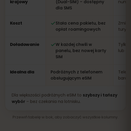
krajowy
(Dual-SIM) – dostępny
numer 
dla SMS
Koszt
Stała cena pakietu, bez
Zmien
opłat roamingowych
turys
Doładowanie
W każdej chwili w
Tylko 
panelu, bez nowej karty
lub apl
SIM
Idealna dla
Podróżnych z telefonem
Telef
obsługującym eSIM
bardz
Dla większości podróżnych eSIM to
szybszy i tańszy
wybór
– bez czekania na lotnisku.
Przewiń tabelę w bok, aby zobaczyć wszystkie kolumny.