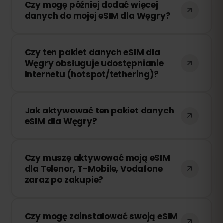
Czy mogę później dodać więcej
połączenie zostanie przerwane. Możesz
danych do mojej eSIM dla Węgry?
łatwo doładować swoją eSIM przez
panel eSIMFOX i natychmiast wznowić
Tak! Możesz dokupić dodatkowe dane w
korzystanie z Internetu.
Czy ten pakiet danych eSIM dla
dowolnym momencie bez konieczności
Węgry obsługuje udostępnianie
ponownej instalacji eSIM. Wystarczy
Internetu (hotspot/tethering)?
zalogować się na swoje konto i wybrać
odpowiednią ilość danych.
Tak! Możesz udostępniać swoje
Jak aktywować ten pakiet danych
połączenie internetowe innym
eSIM dla Węgry?
urządzeniom za pomocą hotspotu lub
tetheringu. Należy jednak pamiętać, że
Po zakupie otrzymasz wiadomość e-mail
prędkość i dostępność zależą od
Czy muszę aktywować moją eSIM
z kodem QR. Wystarczy zeskanować go
lokalnego operatora sieci.
dla Telenor, T-Mobile, Vodafone
w ustawieniach eSIM swojego
zaraz po zakupie?
urządzenia, aby rozpocząć korzystanie –
bez potrzeby wymiany fizycznej karty
Nie! Możesz zainstalować swoją eSIM w
SIM!
Czy mogę zainstalować swoją eSIM
dowolnym momencie. Okres ważności