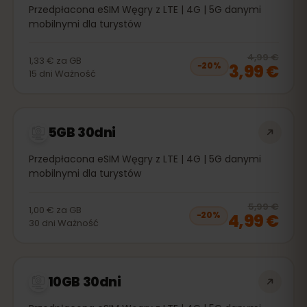
Przedpłacona eSIM Węgry z LTE | 4G | 5G danymi
mobilnymi dla turystów
20
% 
4,99 €
1,33 €
za
GB
3,99 €
−
20
%
15
dni
Ważność
5GB 30dni
Przedpłacona eSIM Węgry z LTE | 4G | 5G danymi
mobilnymi dla turystów
20
% 
5,99 €
1,00 €
za
GB
4,99 €
−
20
%
30
dni
Ważność
10GB 30dni