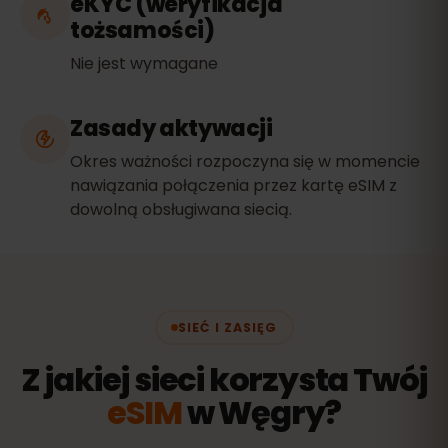
eKYC (weryfikacja
tożsamości)
Nie jest wymagane
Zasady aktywacji
Okres ważności rozpoczyna się w momencie
nawiązania połączenia przez kartę eSIM z
dowolną obsługiwana siecią.
SIEĆ I ZASIĘG
Z jakiej sieci korzysta Twój
eSIM
w Węgry?