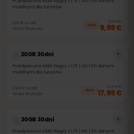
Przedpłacona eSIM Węgry z LTE | 4G | 5G danymi
mobilnymi dla turystów
20
% 
11,99 €
1,00 €
za
GB
9,99 €
−
20
%
30
dni
Ważność
20GB 30dni
Przedpłacona eSIM Węgry z LTE | 4G | 5G danymi
mobilnymi dla turystów
20
% 
21,99 €
0,90 €
za
GB
17,99 €
−
20
%
30
dni
Ważność
30GB 30dni
Przedpłacona eSIM Węgry z LTE | 4G | 5G danymi