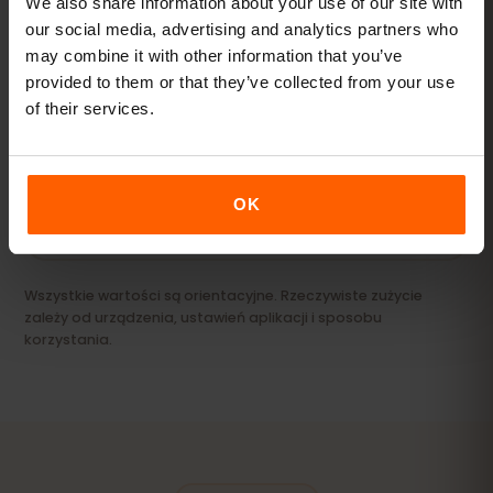
We also share information about your use of our site with
our social media, advertising and analytics partners who
may combine it with other information that you’ve
Streaming i hotspot
provided to them or that they’ve collected from your use
Filmy, wideorozmowy i internet dla laptopa lub
of their services.
tabletu.
20 GB+ lub Unlimited
POLECANE
OK
Zobacz pakiety
Wszystkie wartości są orientacyjne. Rzeczywiste zużycie
zależy od urządzenia, ustawień aplikacji i sposobu
korzystania.