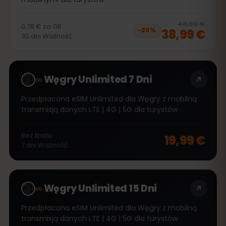
20
% 
48,99 €
0,78 €
za
GB
38,99 €
−
20
%
30
dni
Ważność
∞
Węgry Unlimited 7 Dni
Przedpłacona eSIM Unlimited dla Węgry z mobilną
transmisją danych LTE | 4G | 5G dla turystów
Bez limitu
19,99 €
7
dni
Ważność
∞
Węgry Unlimited 15 Dni
Przedpłacona eSIM Unlimited dla Węgry z mobilną
transmisją danych LTE | 4G | 5G dla turystów