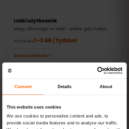
Lekki użytkownik
Mapy, WhatsApp i e-mail – online, gdy trzeba.
1–3 GB / tydzień
POLECANE
Zobacz pakiety
POPULARNE
Codzienny użytkownik
Consent
Details
About
Do tego social media, streaming muzyki i
udostępnianie zdjęć.
5–10 GB / miesiąc
This website uses cookies
POLECANE
We use cookies to personalise content and ads, to
Zobacz pakiety
provide social media features and to analyse our traffic.