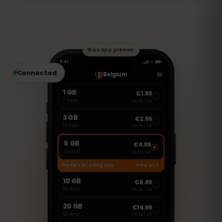
Ta eSIM jest przeznaczona wyłącznie do
transmisji danych. Możesz jednak
korzystać z aplikacji VoIP, takich jak
WhatsApp, FaceTime czy Skype, aby
wykonywać połączenia i wysyłać
wiadomości.