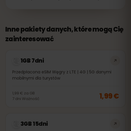
Inne pakiety danych, które mogą Cię
zainteresować
1GB 7dni
Przedpłacona eSIM Węgry z LTE | 4G | 5G danymi
mobilnymi dla turystów
1,99 €
za
GB
1,99 €
7
dni
Ważność
3GB 15dni