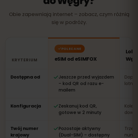
do Węgry?
Obie zapewniają internet – zobacz, czym różnią
się w podróży.
POLECANE
Loka
eSIM od eSIMFOX
Węg
KRYTERIUM
Porównanie: eSIM od eSIMFOX kontra lokalna karta SI
Dostępna od
Jeszcze przed wyjazdem
Dopier
– kod QR od razu e-
lotnis
mailem
Konfiguracja
Zeskanuj kod QR,
Kolejk
gotowe w 2 minuty
dowo
Twój numer
Pozostaje aktywny
Trzeb
krajowy
(Dual-SIM) – dostępny
numer 