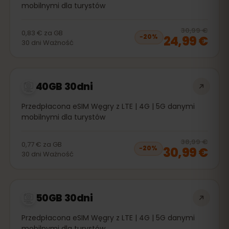
mobilnymi dla turystów
20
% 
30,99 €
0,83 €
za
GB
24,99 €
−
20
%
30
dni
Ważność
40GB 30dni
Przedpłacona eSIM Węgry z LTE | 4G | 5G danymi
mobilnymi dla turystów
20
% 
38,99 €
0,77 €
za
GB
30,99 €
−
20
%
30
dni
Ważność
50GB 30dni
Przedpłacona eSIM Węgry z LTE | 4G | 5G danymi
mobilnymi dla turystów