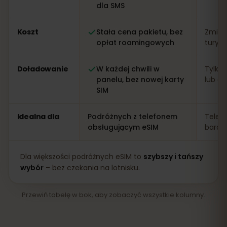
dla SMS
Koszt
Stała cena pakietu, bez
Zmien
opłat roamingowych
turys
Doładowanie
W każdej chwili w
Tylko 
panelu, bez nowej karty
lub apl
SIM
Idealna dla
Podróżnych z telefonem
Telef
obsługującym eSIM
bardz
Dla większości podróżnych eSIM to
szybszy i tańszy
wybór
– bez czekania na lotnisku.
Przewiń tabelę w bok, aby zobaczyć wszystkie kolumny.