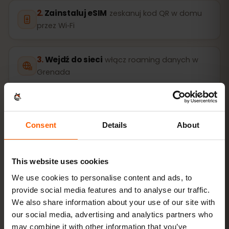
Zainstaluj eSIM
zeskanuj kod QR w domu
przez Wi‑Fi
Wejdź do sieci
włącz roaming danych w
Grenada
Konfiguracja zajmuje tylko 2 minuty: iPhone
Ustawienia
→ Sieć komórkowa → Dodaj eSIM
, Android
Sieć i
Consent
Details
About
internet → Karty SIM
. Ważność pakietu liczy się od
pierwszego użycia, nie od zakupu.
Czy Twoje urządzenie obsługuje eSIM? Sprawdź
This website uses cookies
zgodność
We use cookies to personalise content and ads, to
provide social media features and to analyse our traffic.
We also share information about your use of our site with
Jak aktywować eSIM na iPhone (iOS)
our social media, advertising and analytics partners who
may combine it with other information that you’ve