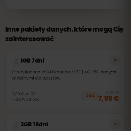
Inne pakiety danych, które mogą Cię
zainteresować
1GB 7dni
Przedpłacona eSIM Grenada z LTE | 4G | 5G danymi
mobilnymi dla turystów
20
% 
9,99 €
7,99 €
za
GB
7,99 €
−
20
%
7
dni
Ważność
3GB 15dni