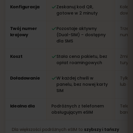
Konfiguracja
Zeskanuj kod QR,
Kolejk
gotowe w 2 minuty
dowo
Twój numer
Pozostaje aktywny
Trzeb
krajowy
(Dual-SIM) – dostępny
numer 
dla SMS
Koszt
Stała cena pakietu, bez
Zmien
opłat roamingowych
turys
Doładowanie
W każdej chwili w
Tylko 
panelu, bez nowej karty
lub apl
SIM
Idealna dla
Podróżnych z telefonem
Telef
obsługującym eSIM
bardz
Dla większości podróżnych eSIM to
szybszy i tańszy