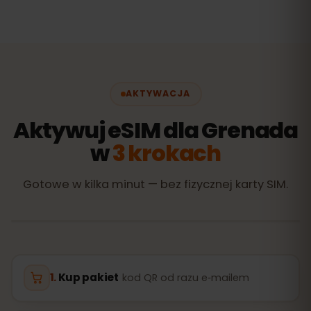
AKTYWACJA
Aktywuj eSIM dla Grenada
w
3 krokach
Gotowe w kilka minut — bez fizycznej karty SIM.
Kup pakiet
kod QR od razu e‑mailem