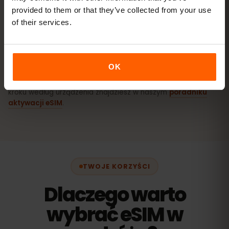
provided to them or that they’ve collected from your use
of their services.
Jak aktywować eSIM na Androidzie
(Samsung, Pixel i inne)
OK
Dokładne nazwy menu mogą się nieco różnić w zależności od
modelu telefonu i wersji Androida. Pełny przewodnik krok po
kroku według urządzenia znajdziesz w naszym
poradniku
aktywacji eSIM
.
TWOJE KORZYŚCI
Dlaczego warto
wybrać eSIM w