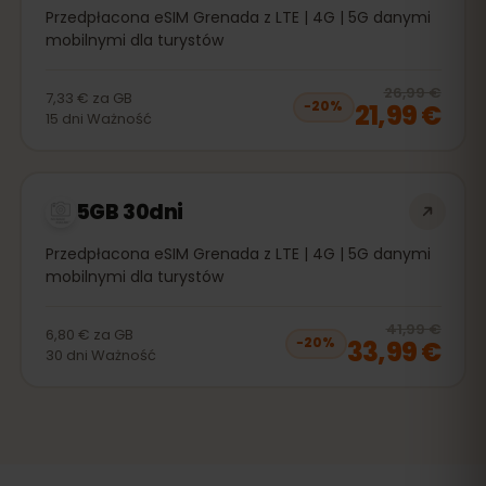
Przedpłacona eSIM Grenada z LTE | 4G | 5G danymi
mobilnymi dla turystów
20
% 
26,99 €
7,33 €
za
GB
21,99 €
−
20
%
15
dni
Ważność
5GB 30dni
Przedpłacona eSIM Grenada z LTE | 4G | 5G danymi
mobilnymi dla turystów
20
% 
41,99 €
6,80 €
za
GB
33,99 €
−
20
%
30
dni
Ważność