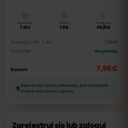
Ważność
Dane
Prędkość
7 dni
1 GB
4G/5G
Grenada 1 GB · 7 dni
7,99 €
Profil eSIM
Bezpłatny
7,99 €
Razem
Gwarancja zwrotu pieniędzy, jeśli nie będzie
można skorzystać z planu
Zarejestruj się lub zaloguj