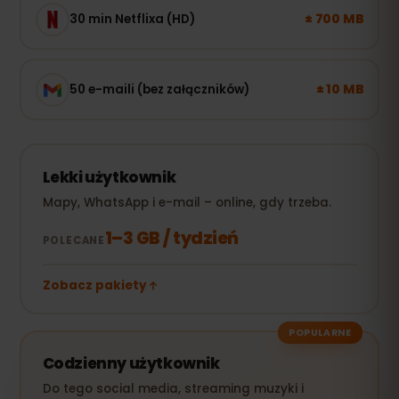
± 700 MB
30 min Netflixa (HD)
± 10 MB
50 e-maili (bez załączników)
Lekki użytkownik
Mapy, WhatsApp i e-mail – online, gdy trzeba.
1–3 GB / tydzień
POLECANE
Zobacz pakiety
POPULARNE
Codzienny użytkownik
Do tego social media, streaming muzyki i