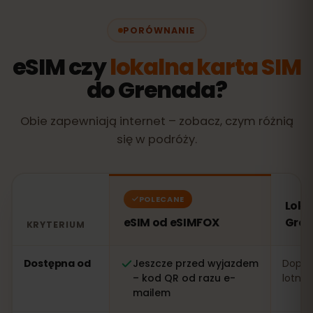
PORÓWNANIE
eSIM czy
lokalna karta SIM
do Grenada?
Obie zapewniają internet – zobacz, czym różnią
się w podróży.
POLECANE
Loka
eSIM od eSIMFOX
Gre
KRYTERIUM
Porównanie: eSIM od eSIMFOX kontra lokalna karta SI
Dostępna od
Jeszcze przed wyjazdem
Dopier
– kod QR od razu e-
lotnis
mailem