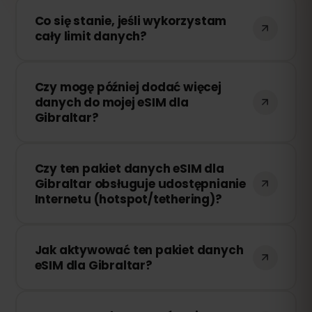
Co się stanie, jeśli wykorzystam
cały limit danych?
Jeśli zużyjesz cały pakiet danych, Twoje
Czy mogę później dodać więcej
połączenie zostanie przerwane. Możesz
danych do mojej eSIM dla
łatwo doładować swoją eSIM przez
Gibraltar?
panel eSIMFOX i natychmiast wznowić
korzystanie z Internetu.
Tak! Możesz dokupić dodatkowe dane w
Czy ten pakiet danych eSIM dla
dowolnym momencie bez konieczności
Gibraltar obsługuje udostępnianie
ponownej instalacji eSIM. Wystarczy
Internetu (hotspot/tethering)?
zalogować się na swoje konto i wybrać
odpowiednią ilość danych.
Tak! Możesz udostępniać swoje
Jak aktywować ten pakiet danych
połączenie internetowe innym
eSIM dla Gibraltar?
urządzeniom za pomocą hotspotu lub
tetheringu. Należy jednak pamiętać, że
Po zakupie otrzymasz wiadomość e-mail
prędkość i dostępność zależą od