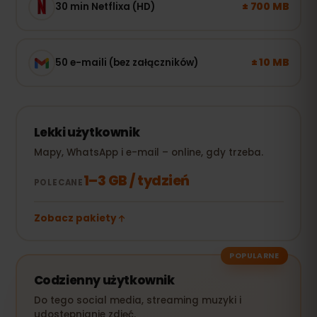
± 700 MB
30 min Netflixa (HD)
± 10 MB
50 e-maili (bez załączników)
Lekki użytkownik
Mapy, WhatsApp i e-mail – online, gdy trzeba.
1–3 GB / tydzień
POLECANE
Zobacz pakiety
POPULARNE
Codzienny użytkownik
Do tego social media, streaming muzyki i
udostępnianie zdjęć.