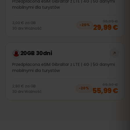
Przedpłacona eSIM Gibraltar z LTE | 4G | 5G danymi
mobilnymi dla turystów
20
% 
36,99 €
3,00 €
za
GB
29,99 €
−
20
%
30
dni
Ważność
20GB 30dni
Przedpłacona eSIM Gibraltar z LTE | 4G | 5G danymi
mobilnymi dla turystów
20
% 
69,99 €
2,80 €
za
GB
55,99 €
−
20
%
30
dni
Ważność