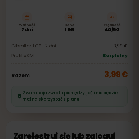
Ważność
Dane
Prędkość
7 dni
1 GB
4G/5G
Gibraltar 1 GB · 7 dni
3,99 €
Profil eSIM
Bezpłatny
3,99 €
Razem
Gwarancja zwrotu pieniędzy, jeśli nie będzie
można skorzystać z planu
Zarejestruj się lub zaloguj