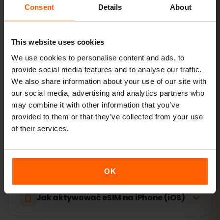
Zainstaluj eSIM
zeskanuj kod QR w domu
Consent
Details
About
przez Wi‑Fi
This website uses cookies
Wejdź do sieci
włącz roaming danych w
We use cookies to personalise content and ads, to
Gibraltar
provide social media features and to analyse our traffic.
We also share information about your use of our site with
Konfiguracja zajmuje tylko 2 minuty: iPhone
Ustawienia
our social media, advertising and analytics partners who
→ Sieć komórkowa → Dodaj eSIM
, Android
Sieć i
may combine it with other information that you’ve
internet → Karty SIM
. Ważność pakietu liczy się od
provided to them or that they’ve collected from your use
pierwszego użycia, nie od zakupu.
of their services.
Czy Twoje urządzenie obsługuje eSIM? Sprawdź
zgodność
OK
Jak aktywować eSIM na iPhone (iOS)