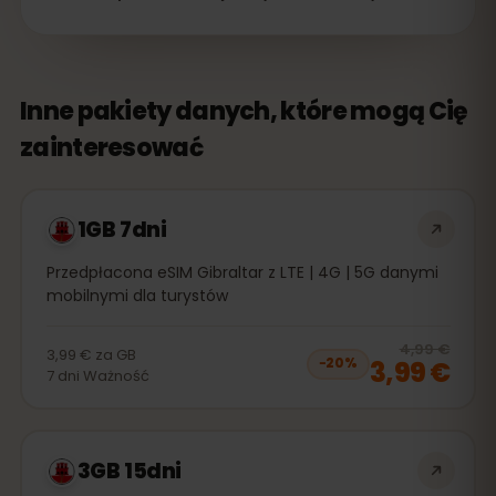
Inne pakiety danych, które mogą Cię
zainteresować
1GB 7dni
Przedpłacona eSIM Gibraltar z LTE | 4G | 5G danymi
mobilnymi dla turystów
20
% 
4,99 €
3,99 €
za
GB
3,99 €
−
20
%
7
dni
Ważność
3GB 15dni