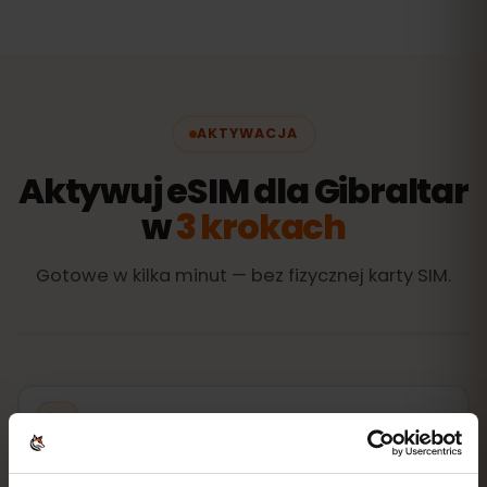
AKTYWACJA
Aktywuj eSIM dla Gibraltar
w
3 krokach
Gotowe w kilka minut — bez fizycznej karty SIM.
Kup pakiet
kod QR od razu e‑mailem