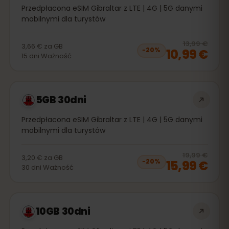
Przedpłacona eSIM Gibraltar z LTE | 4G | 5G danymi
mobilnymi dla turystów
20
% 
13,99 €
3,66 €
za
GB
10,99 €
−
20
%
15
dni
Ważność
5GB 30dni
Przedpłacona eSIM Gibraltar z LTE | 4G | 5G danymi
mobilnymi dla turystów
20
% 
19,99 €
3,20 €
za
GB
15,99 €
−
20
%
30
dni
Ważność
10GB 30dni