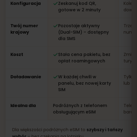
Konfiguracja
Zeskanuj kod QR,
Kolejk
gotowe w 2 minuty
dowo
Twój numer
Pozostaje aktywny
Trzeb
krajowy
(Dual-SIM) – dostępny
numer 
dla SMS
Koszt
Stała cena pakietu, bez
Zmien
opłat roamingowych
turys
Doładowanie
W każdej chwili w
Tylko 
panelu, bez nowej karty
lub apl
SIM
Idealna dla
Podróżnych z telefonem
Telef
obsługującym eSIM
bardz
Dla większości podróżnych eSIM to
szybszy i tańszy
wybór
– bez czekania na lotnisku.