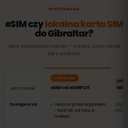
PORÓWNANIE
eSIM czy
lokalna karta SIM
do Gibraltar?
Obie zapewniają internet – zobacz, czym różnią
się w podróży.
POLECANE
Loka
eSIM od eSIMFOX
Gibr
KRYTERIUM
Porównanie: eSIM od eSIMFOX kontra lokalna karta SIM
Dostępna od
Jeszcze przed wyjazdem
Dopier
– kod QR od razu e-
lotnis
mailem