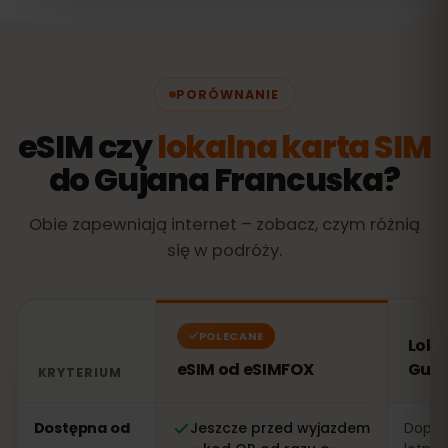
PORÓWNANIE
eSIM czy
lokalna karta SIM
do Gujana Francuska?
Obie zapewniają internet – zobacz, czym różnią
się w podróży.
POLECANE
Loka
eSIM od eSIMFOX
Guja
KRYTERIUM
Porównanie: eSIM od eSIMFOX kontra lokalna karta SI
Dostępna od
Jeszcze przed wyjazdem
Dopier