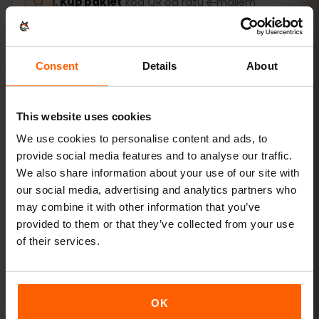
Kup pakiet
kod QR od razu e‑mailem
Zainstaluj eSIM
zeskanuj kod QR w domu
Consent
Details
About
przez Wi‑Fi
This website uses cookies
Wejdź do sieci
włącz roaming danych w
Gujana Francuska
We use cookies to personalise content and ads, to
provide social media features and to analyse our traffic.
We also share information about your use of our site with
Konfiguracja zajmuje tylko 2 minuty: iPhone
Ustawienia
our social media, advertising and analytics partners who
→ Sieć komórkowa → Dodaj eSIM
, Android
Sieć i
may combine it with other information that you’ve
internet → Karty SIM
. Ważność pakietu liczy się od
provided to them or that they’ve collected from your use
pierwszego użycia, nie od zakupu.
of their services.
Czy Twoje urządzenie obsługuje eSIM? Sprawdź
zgodność
OK