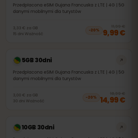
Przedpłacona eSIM Gujana Francuska z LTE | 4G | 5G
danymi mobilnymi dla turystów
20
% 
11,99 €
3,33 €
za
GB
9,99 €
−
20
%
15
dni
Ważność
5GB 30dni
Przedpłacona eSIM Gujana Francuska z LTE | 4G | 5G
danymi mobilnymi dla turystów
20
% 
18,99 €
3,00 €
za
GB
14,99 €
−
20
%
30
dni
Ważność
10GB 30dni