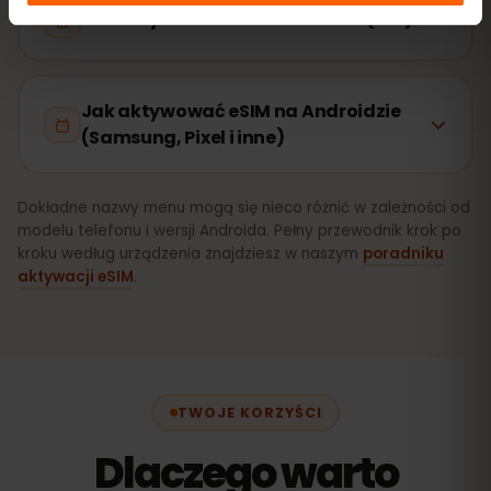
Jak aktywować eSIM na iPhone (iOS)
Jak aktywować eSIM na Androidzie
(Samsung, Pixel i inne)
Dokładne nazwy menu mogą się nieco różnić w zależności od
modelu telefonu i wersji Androida. Pełny przewodnik krok po
kroku według urządzenia znajdziesz w naszym
poradniku
aktywacji eSIM
.
TWOJE KORZYŚCI
Dlaczego warto