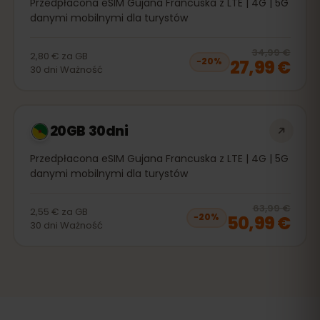
Przedpłacona eSIM Gujana Francuska z LTE | 4G | 5G
danymi mobilnymi dla turystów
20
% 
34,99 €
2,80 €
za
GB
27,99 €
−
20
%
30
dni
Ważność
20GB 30dni
Przedpłacona eSIM Gujana Francuska z LTE | 4G | 5G
danymi mobilnymi dla turystów
20
% 
63,99 €
2,55 €
za
GB
50,99 €
−
20
%
30
dni
Ważność