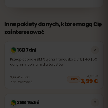
Inne pakiety danych, które mogą Cię
zainteresować
1GB 7dni
Przedpłacona eSIM Gujana Francuska z LTE | 4G | 5G
danymi mobilnymi dla turystów
20
% 
4,99 €
3,99 €
za
GB
3,99 €
−
20
%
7
dni
Ważność
3GB 15dni