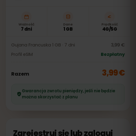
Ważność
Dane
Prędkość
7 dni
1 GB
4G/5G
Gujana Francuska 1 GB · 7 dni
3,99 €
Profil eSIM
Bezpłatny
3,99 €
Razem
Gwarancja zwrotu pieniędzy, jeśli nie będzie
można skorzystać z planu
Zarejestruj się lub zaloguj