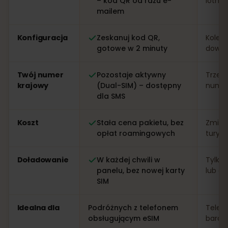
– kod QR od razu e-
lotnis
mailem
Konfiguracja
Zeskanuj kod QR,
Kolejk
gotowe w 2 minuty
dowo
Twój numer
Pozostaje aktywny
Trzeb
krajowy
(Dual-SIM) – dostępny
numer 
dla SMS
Koszt
Stała cena pakietu, bez
Zmien
opłat roamingowych
turys
Doładowanie
W każdej chwili w
Tylko 
panelu, bez nowej karty
lub apl
SIM
Idealna dla
Podróżnych z telefonem
Telef
obsługującym eSIM
bardz