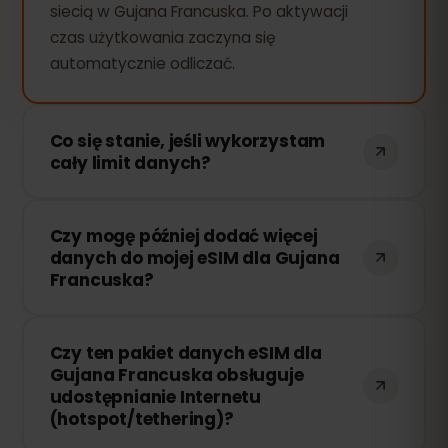
siecią w Gujana Francuska. Po aktywacji
czas użytkowania zaczyna się
automatycznie odliczać.
Co się stanie, jeśli wykorzystam
cały limit danych?
Jeśli zużyjesz cały pakiet danych, Twoje
Czy mogę później dodać więcej
połączenie zostanie przerwane. Możesz
danych do mojej eSIM dla Gujana
łatwo doładować swoją eSIM przez
Francuska?
panel eSIMFOX i natychmiast wznowić
korzystanie z Internetu.
Tak! Możesz dokupić dodatkowe dane w
Czy ten pakiet danych eSIM dla
dowolnym momencie bez konieczności
Gujana Francuska obsługuje
ponownej instalacji eSIM. Wystarczy
udostępnianie Internetu
zalogować się na swoje konto i wybrać
(hotspot/tethering)?
odpowiednią ilość danych.