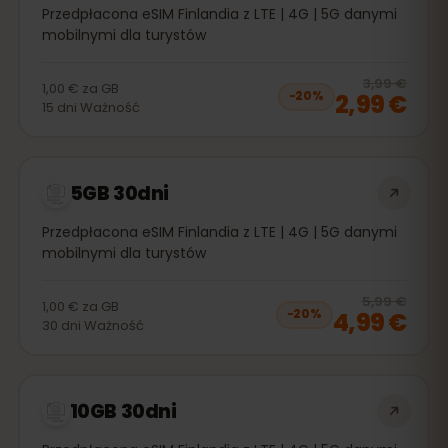
Przedpłacona eSIM Finlandia z LTE | 4G | 5G danymi
mobilnymi dla turystów
20
% 
3,99 €
1,00 €
za
GB
2,99 €
−
20
%
15
dni
Ważność
5GB 30dni
Przedpłacona eSIM Finlandia z LTE | 4G | 5G danymi
mobilnymi dla turystów
20
% 
5,99 €
1,00 €
za
GB
4,99 €
−
20
%
30
dni
Ważność
10GB 30dni