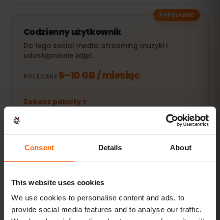
POPULARNE
Codzienny użytkownik
Do tego social media, streaming muzyki i
udostępnianie zdjęć.
5–10 GB / miesiąc
POLECANE
Zobacz pakiety
Streaming i hotspot
Consent
Details
About
Filmy, wideorozmowy i internet dla laptopa lub
tabletu.
This website uses cookies
20 GB+ lub Unlimited
POLECANE
We use cookies to personalise content and ads, to
provide social media features and to analyse our traffic.
Zobacz pakiety