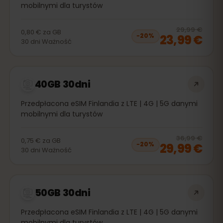
mobilnymi dla turystów
20
% 
29,99 €
0,80 €
za
GB
23,99 €
−
20
%
30
dni
Ważność
40GB 30dni
Przedpłacona eSIM Finlandia z LTE | 4G | 5G danymi
mobilnymi dla turystów
20
% 
36,99 €
0,75 €
za
GB
29,99 €
−
20
%
30
dni
Ważność
50GB 30dni
Przedpłacona eSIM Finlandia z LTE | 4G | 5G danymi
mobilnymi dla turystów