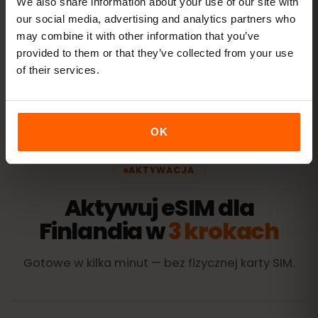
We also share information about your use of our site with
our social media, advertising and analytics partners who
may combine it with other information that you’ve
Wszystkie wartości są orientacyjne. Rzeczywiste zużycie
zależy od urządzenia, ustawień aplikacji i sposobu
provided to them or that they’ve collected from your use
korzystania.
of their services.
OK
AKTYWACJA
Aktywuj eSIM dla
Finlandia w
3 krokach
Gotowe w kilka minut — bez fizycznej karty SIM.