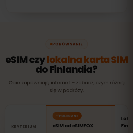
PORÓWNANIE
eSIM czy
lokalna karta SIM
do Finlandia?
Obie zapewniają internet – zobacz, czym różnią
się w podróży.
POLECANE
Loka
eSIM od eSIMFOX
Finl
KRYTERIUM