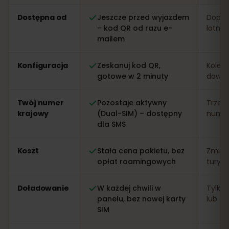
Porównanie: eSIM od eSIMFOX kontra lokalna karta SIM 
Dostępna od
Jeszcze przed wyjazdem
Dopier
– kod QR od razu e-
lotnis
mailem
Konfiguracja
Zeskanuj kod QR,
Kolejk
gotowe w 2 minuty
dowo
Twój numer
Pozostaje aktywny
Trzeb
krajowy
(Dual-SIM) – dostępny
numer 
dla SMS
Koszt
Stała cena pakietu, bez
Zmien
opłat roamingowych
turys
Doładowanie
W każdej chwili w
Tylko 
panelu, bez nowej karty
lub apl
SIM