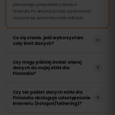
pierwszego połączenia z siecią w
Finlandia. Po aktywacji czas użytkowania
zaczyna się automatycznie odliczać.
Co się stanie, jeśli wykorzystam
cały limit danych?
Jeśli zużyjesz cały pakiet danych, Twoje
Czy mogę później dodać więcej
połączenie zostanie przerwane. Możesz
danych do mojej eSIM dla
łatwo doładować swoją eSIM przez
Finlandia?
panel eSIMFOX i natychmiast wznowić
korzystanie z Internetu.
Tak! Możesz dokupić dodatkowe dane w
Czy ten pakiet danych eSIM dla
dowolnym momencie bez konieczności
Finlandia obsługuje udostępnianie
ponownej instalacji eSIM. Wystarczy
Internetu (hotspot/tethering)?
zalogować się na swoje konto i wybrać
odpowiednią ilość danych.