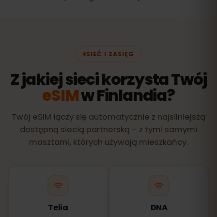
SIEĆ I ZASIĘG
Z jakiej sieci korzysta Twój
eSIM
w Finlandia?
Twój eSIM łączy się automatycznie z najsilniejszą
dostępną siecią partnerską – z tymi samymi
masztami, których używają mieszkańcy.
Telia
DNA