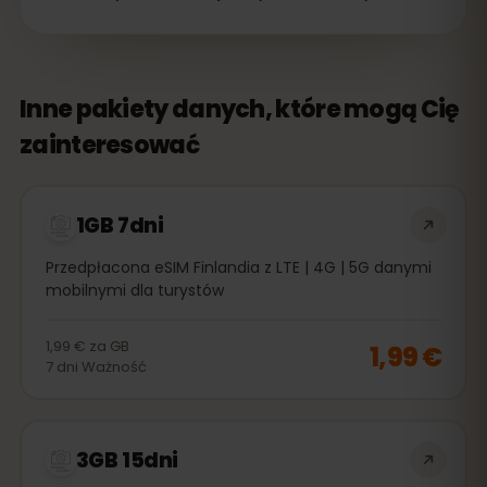
Inne pakiety danych, które mogą Cię
zainteresować
1GB 7dni
Przedpłacona eSIM Finlandia z LTE | 4G | 5G danymi
mobilnymi dla turystów
1,99 €
za
GB
1,99 €
7
dni
Ważność
3GB 15dni