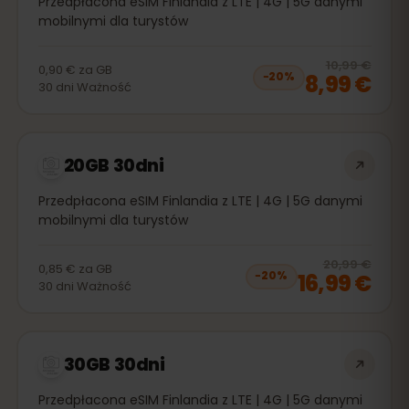
Przedpłacona eSIM Finlandia z LTE | 4G | 5G danymi
mobilnymi dla turystów
20
% 
10,99 €
0,90 €
za
GB
8,99 €
−
20
%
30
dni
Ważność
20GB 30dni
Przedpłacona eSIM Finlandia z LTE | 4G | 5G danymi
mobilnymi dla turystów
20
% 
20,99 €
0,85 €
za
GB
16,99 €
−
20
%
30
dni
Ważność
30GB 30dni
Przedpłacona eSIM Finlandia z LTE | 4G | 5G danymi