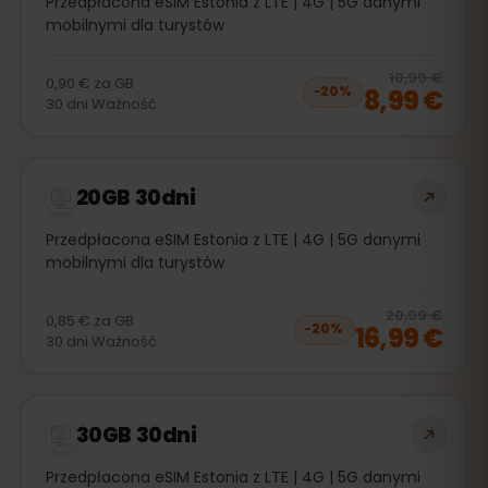
Przedpłacona eSIM Estonia z LTE | 4G | 5G danymi
mobilnymi dla turystów
20
% 
10,99 €
0,90 €
za
GB
8,99 €
−
20
%
30
dni
Ważność
20GB 30dni
Przedpłacona eSIM Estonia z LTE | 4G | 5G danymi
mobilnymi dla turystów
20
% 
20,99 €
0,85 €
za
GB
16,99 €
−
20
%
30
dni
Ważność
30GB 30dni
Przedpłacona eSIM Estonia z LTE | 4G | 5G danymi