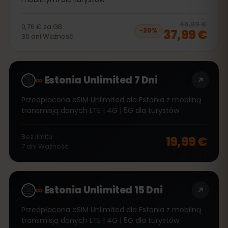
20
% 
46,99 €
0,76 €
za
GB
37,99 €
−
20
%
30
dni
Ważność
∞
Estonia Unlimited 7 Dni
Przedpłacona eSIM Unlimited dla Estonia z mobilną
transmisją danych LTE | 4G | 5G dla turystów
Bez limitu
19,99 €
7
dni
Ważność
∞
Estonia Unlimited 15 Dni
Przedpłacona eSIM Unlimited dla Estonia z mobilną
transmisją danych LTE | 4G | 5G dla turystów