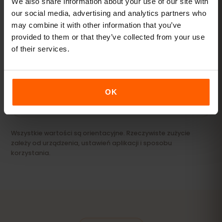
We also share information about your use of our site with
our social media, advertising and analytics partners who
may combine it with other information that you’ve
Streaming i hotspot
provided to them or that they’ve collected from your use
Filmy, wideorozmowy i internet dla laptopa lub
of their services.
tabletu.
20 GB+ lub Unlimited
POLECANE
OK
Zobacz pakiety
Wszystkie wartości są orientacyjne. Rzeczywiste zużycie
zależy od urządzenia, ustawień aplikacji i sposobu
korzystania.