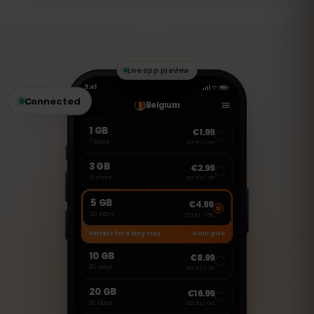
Ta eSIM jest przeznaczona wyłącznie do
transmisji danych. Możesz jednak
korzystać z aplikacji VoIP, takich jak
WhatsApp, FaceTime czy Skype, aby
wykonywać połączenia i wysyłać
wiadomości.