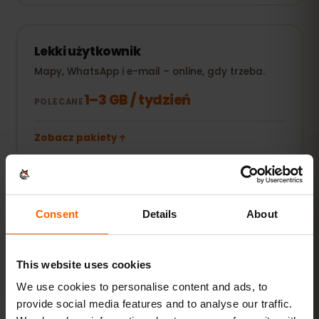
Lekki użytkownik
Mapy, WhatsApp i e-mail – online, gdy trzeba.
1–3 GB / tydzień
POLECANE
Zobacz pakiety
POPULARNE
Codzienny użytkownik
Consent
Details
About
Do tego social media, streaming muzyki i
udostępnianie zdjęć.
5–10 GB / miesiąc
This website uses cookies
POLECANE
We use cookies to personalise content and ads, to
Zobacz pakiety
provide social media features and to analyse our traffic.