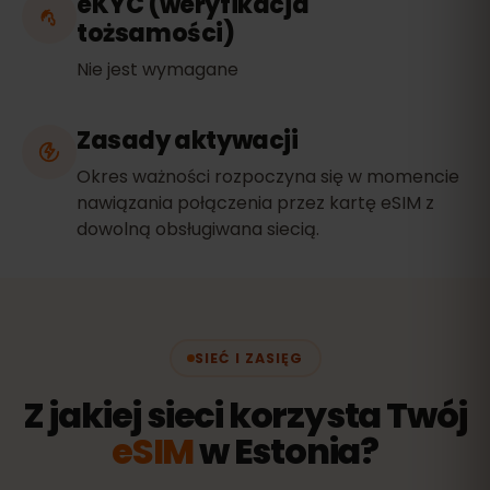
eKYC (weryfikacja
tożsamości)
Nie jest wymagane
Zasady aktywacji
Okres ważności rozpoczyna się w momencie
nawiązania połączenia przez kartę eSIM z
dowolną obsługiwana siecią.
SIEĆ I ZASIĘG
Z jakiej sieci korzysta Twój
eSIM
w Estonia?