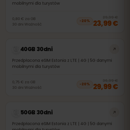
mobilnymi dla turystów
20
% 
29,99 €
0,80 €
za
GB
23,99 €
−
20
%
30
dni
Ważność
40GB 30dni
Przedpłacona eSIM Estonia z LTE | 4G | 5G danymi
mobilnymi dla turystów
20
% 
36,99 €
0,75 €
za
GB
29,99 €
−
20
%
30
dni
Ważność
50GB 30dni
Przedpłacona eSIM Estonia z LTE | 4G | 5G danymi
mobilnymi dla turystów