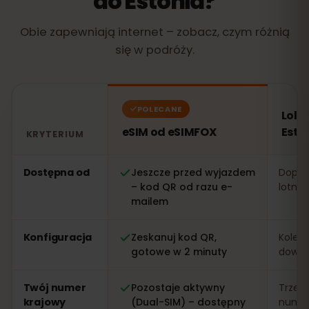
do Estonia?
Obie zapewniają internet – zobacz, czym różnią
się w podróży.
POLECANE
Loka
eSIM od eSIMFOX
Esto
KRYTERIUM
Porównanie: eSIM od eSIMFOX kontra lokalna karta SIM
Dostępna od
Jeszcze przed wyjazdem
Dopier
– kod QR od razu e-
lotnis
mailem
Konfiguracja
Zeskanuj kod QR,
Kolejk
gotowe w 2 minuty
dowo
Twój numer
Pozostaje aktywny
Trzeb
krajowy
(Dual-SIM) – dostępny
numer 