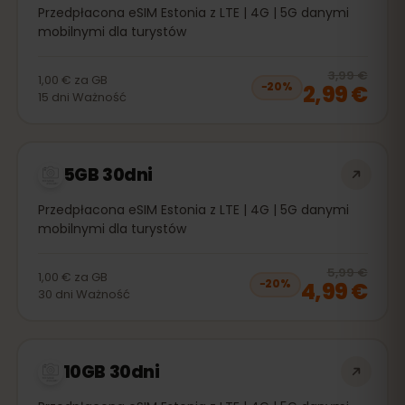
Przedpłacona eSIM Estonia z LTE | 4G | 5G danymi
mobilnymi dla turystów
20
% 
3,99 €
1,00 €
za
GB
2,99 €
−
20
%
15
dni
Ważność
5GB 30dni
Przedpłacona eSIM Estonia z LTE | 4G | 5G danymi
mobilnymi dla turystów
20
% 
5,99 €
1,00 €
za
GB
4,99 €
−
20
%
30
dni
Ważność
10GB 30dni