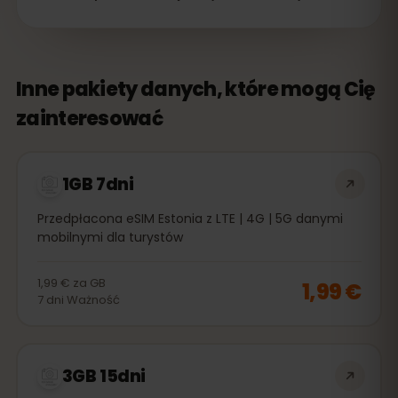
Inne pakiety danych, które mogą Cię
zainteresować
1GB 7dni
Przedpłacona eSIM Estonia z LTE | 4G | 5G danymi
mobilnymi dla turystów
1,99 €
za
GB
1,99 €
7
dni
Ważność
3GB 15dni