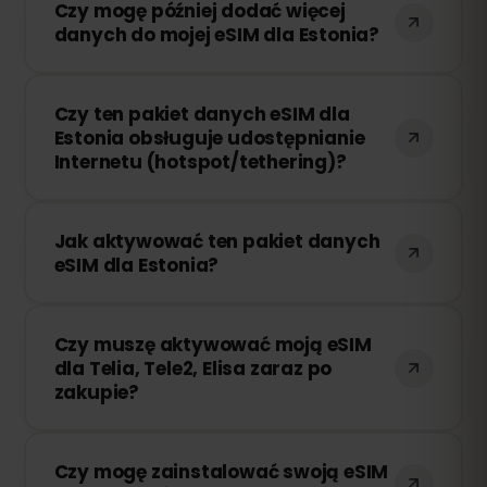
Czy mogę później dodać więcej
połączenie zostanie przerwane. Możesz
danych do mojej eSIM dla Estonia?
łatwo doładować swoją eSIM przez
panel eSIMFOX i natychmiast wznowić
Tak! Możesz dokupić dodatkowe dane w
korzystanie z Internetu.
Czy ten pakiet danych eSIM dla
dowolnym momencie bez konieczności
Estonia obsługuje udostępnianie
ponownej instalacji eSIM. Wystarczy
Internetu (hotspot/tethering)?
zalogować się na swoje konto i wybrać
odpowiednią ilość danych.
Tak! Możesz udostępniać swoje
Jak aktywować ten pakiet danych
połączenie internetowe innym
eSIM dla Estonia?
urządzeniom za pomocą hotspotu lub
tetheringu. Należy jednak pamiętać, że
Po zakupie otrzymasz wiadomość e-mail
prędkość i dostępność zależą od
Czy muszę aktywować moją eSIM
z kodem QR. Wystarczy zeskanować go
lokalnego operatora sieci.
dla Telia, Tele2, Elisa zaraz po
w ustawieniach eSIM swojego
zakupie?
urządzenia, aby rozpocząć korzystanie –
bez potrzeby wymiany fizycznej karty
Nie! Możesz zainstalować swoją eSIM w
SIM!
Czy mogę zainstalować swoją eSIM
dowolnym momencie. Okres ważności