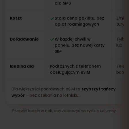
dla SMS
Koszt
Stała cena pakietu, bez
Zmien
opłat roamingowych
turys
Doładowanie
W każdej chwili w
Tylko 
panelu, bez nowej karty
lub apl
SIM
Idealna dla
Podróżnych z telefonem
Telef
obsługującym eSIM
bardz
Dla większości podróżnych eSIM to
szybszy i tańszy
wybór
– bez czekania na lotnisku.
Przewiń tabelę w bok, aby zobaczyć wszystkie kolumny.