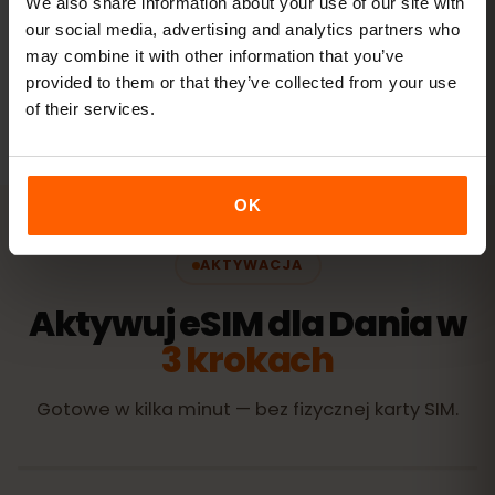
We also share information about your use of our site with
our social media, advertising and analytics partners who
may combine it with other information that you’ve
Wszystkie wartości są orientacyjne. Rzeczywiste zużycie
zależy od urządzenia, ustawień aplikacji i sposobu
provided to them or that they’ve collected from your use
korzystania.
of their services.
OK
AKTYWACJA
Aktywuj eSIM dla Dania w
3 krokach
Gotowe w kilka minut — bez fizycznej karty SIM.