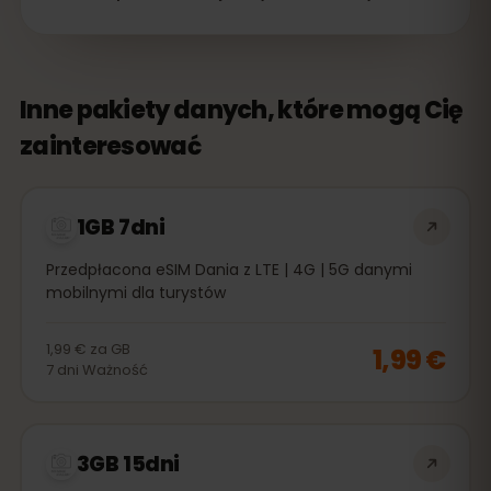
Inne pakiety danych, które mogą Cię
zainteresować
1GB 7dni
Przedpłacona eSIM Dania z LTE | 4G | 5G danymi
mobilnymi dla turystów
1,99 €
za
GB
1,99 €
7
dni
Ważność
3GB 15dni