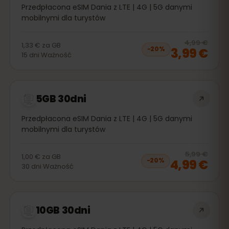
Przedpłacona eSIM Dania z LTE | 4G | 5G danymi
mobilnymi dla turystów
20
% 
4,99 €
1,33 €
za
GB
3,99 €
−
20
%
15
dni
Ważność
5GB 30dni
Przedpłacona eSIM Dania z LTE | 4G | 5G danymi
mobilnymi dla turystów
20
% 
5,99 €
1,00 €
za
GB
4,99 €
−
20
%
30
dni
Ważność
10GB 30dni