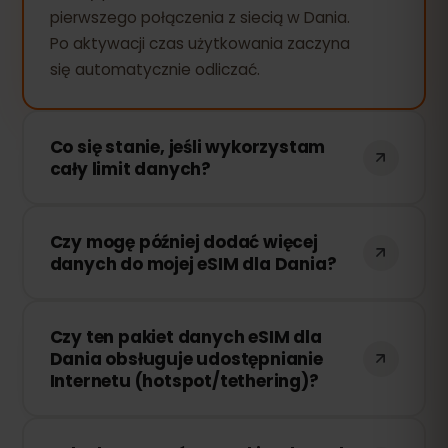
pierwszego połączenia z siecią w Dania.
Po aktywacji czas użytkowania zaczyna
się automatycznie odliczać.
Co się stanie, jeśli wykorzystam
cały limit danych?
Jeśli zużyjesz cały pakiet danych, Twoje
Czy mogę później dodać więcej
połączenie zostanie przerwane. Możesz
danych do mojej eSIM dla Dania?
łatwo doładować swoją eSIM przez
panel eSIMFOX i natychmiast wznowić
Tak! Możesz dokupić dodatkowe dane w
korzystanie z Internetu.
Czy ten pakiet danych eSIM dla
dowolnym momencie bez konieczności
Dania obsługuje udostępnianie
ponownej instalacji eSIM. Wystarczy
Internetu (hotspot/tethering)?
zalogować się na swoje konto i wybrać
odpowiednią ilość danych.
Tak! Możesz udostępniać swoje