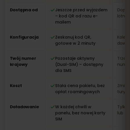
Porównanie: eSIM od eSIMFOX kontra lokalna karta SIM
Dostępna od
Jeszcze przed wyjazdem
Dopier
– kod QR od razu e-
lotnis
mailem
Konfiguracja
Zeskanuj kod QR,
Kolejk
gotowe w 2 minuty
dowo
Twój numer
Pozostaje aktywny
Trzeb
krajowy
(Dual-SIM) – dostępny
numer 
dla SMS
Koszt
Stała cena pakietu, bez
Zmien
opłat roamingowych
turys
Doładowanie
W każdej chwili w
Tylko 
panelu, bez nowej karty
lub apl
SIM