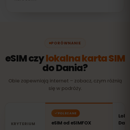
PORÓWNANIE
eSIM czy
lokalna karta SIM
do Dania?
Obie zapewniają internet – zobacz, czym różnią
się w podróży.
POLECANE
Loka
eSIM od eSIMFOX
Dani
KRYTERIUM