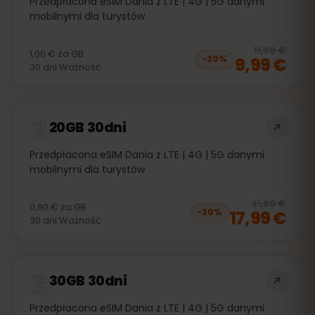
Przedpłacona eSIM Dania z LTE | 4G | 5G danymi
mobilnymi dla turystów
20
% 
11,99 €
1,00 €
za
GB
9,99 €
−
20
%
30
dni
Ważność
20GB 30dni
Przedpłacona eSIM Dania z LTE | 4G | 5G danymi
mobilnymi dla turystów
20
% 
21,99 €
0,90 €
za
GB
17,99 €
−
20
%
30
dni
Ważność
30GB 30dni
Przedpłacona eSIM Dania z LTE | 4G | 5G danymi