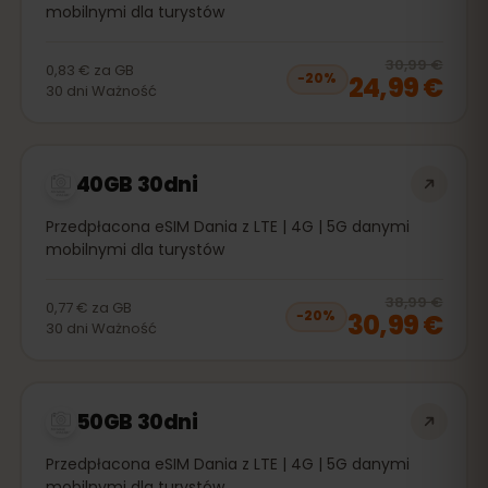
mobilnymi dla turystów
20
% 
30,99 €
0,83 €
za
GB
24,99 €
−
20
%
30
dni
Ważność
40GB 30dni
Przedpłacona eSIM Dania z LTE | 4G | 5G danymi
mobilnymi dla turystów
20
% 
38,99 €
0,77 €
za
GB
30,99 €
−
20
%
30
dni
Ważność
50GB 30dni
Przedpłacona eSIM Dania z LTE | 4G | 5G danymi
mobilnymi dla turystów