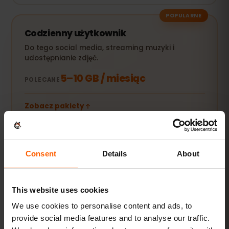
POPULARNE
Codzienny użytkownik
Do tego social media, streaming muzyki i
udostępnianie zdjęć.
5–10 GB / miesiąc
POLECANE
Zobacz pakiety
Streaming i hotspot
Consent
Details
About
Filmy, wideorozmowy i internet dla laptopa lub
tabletu.
This website uses cookies
20 GB+ lub Unlimited
POLECANE
We use cookies to personalise content and ads, to
provide social media features and to analyse our traffic.
Zobacz pakiety