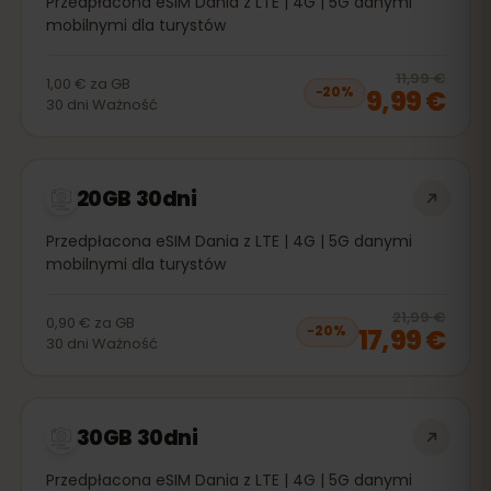
Przedpłacona eSIM Dania z LTE | 4G | 5G danymi
mobilnymi dla turystów
20
% 
11,99 €
1,00 €
za
GB
9,99 €
−
20
%
30
dni
Ważność
20GB 30dni
Przedpłacona eSIM Dania z LTE | 4G | 5G danymi
mobilnymi dla turystów
20
% 
21,99 €
0,90 €
za
GB
17,99 €
−
20
%
30
dni
Ważność
30GB 30dni
Przedpłacona eSIM Dania z LTE | 4G | 5G danymi