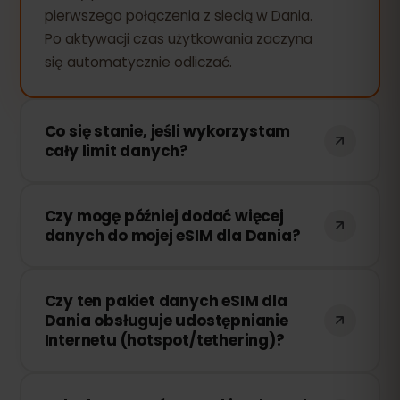
pierwszego połączenia z siecią w Dania.
Po aktywacji czas użytkowania zaczyna
się automatycznie odliczać.
Co się stanie, jeśli wykorzystam
cały limit danych?
Jeśli zużyjesz cały pakiet danych, Twoje
Czy mogę później dodać więcej
połączenie zostanie przerwane. Możesz
danych do mojej eSIM dla Dania?
łatwo doładować swoją eSIM przez
panel eSIMFOX i natychmiast wznowić
Tak! Możesz dokupić dodatkowe dane w
korzystanie z Internetu.
Czy ten pakiet danych eSIM dla
dowolnym momencie bez konieczności
Dania obsługuje udostępnianie
ponownej instalacji eSIM. Wystarczy
Internetu (hotspot/tethering)?
zalogować się na swoje konto i wybrać
odpowiednią ilość danych.
Tak! Możesz udostępniać swoje