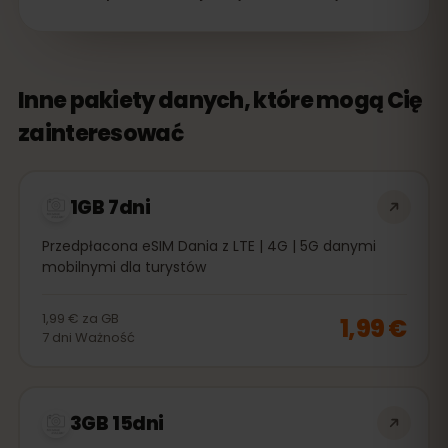
Inne pakiety danych, które mogą Cię
zainteresować
1GB 7dni
Przedpłacona eSIM Dania z LTE | 4G | 5G danymi
mobilnymi dla turystów
1,99 €
za
GB
1,99 €
7
dni
Ważność
3GB 15dni