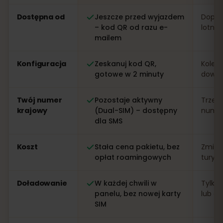
Porównanie: eSIM od eSIMFOX kontra lokalna karta SIM
Dostępna od
Jeszcze przed wyjazdem
Dopier
– kod QR od razu e-
lotnis
mailem
Konfiguracja
Zeskanuj kod QR,
Kolejk
gotowe w 2 minuty
dowo
Twój numer
Pozostaje aktywny
Trzeb
krajowy
(Dual-SIM) – dostępny
numer 
dla SMS
Koszt
Stała cena pakietu, bez
Zmien
opłat roamingowych
turys
Doładowanie
W każdej chwili w
Tylko 
panelu, bez nowej karty
lub apl
SIM