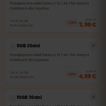
Przedpłacona eSIM Dania z LTE | 4G | 5G danymi
mobilnymi dla turystów
20
% 
4,99 €
1,33 €
za
GB
3,99 €
−
20
%
15
dni
Ważność
5GB 30dni
Przedpłacona eSIM Dania z LTE | 4G | 5G danymi
mobilnymi dla turystów
20
% 
5,99 €
1,00 €
za
GB
4,99 €
−
20
%
30
dni
Ważność
10GB 30dni