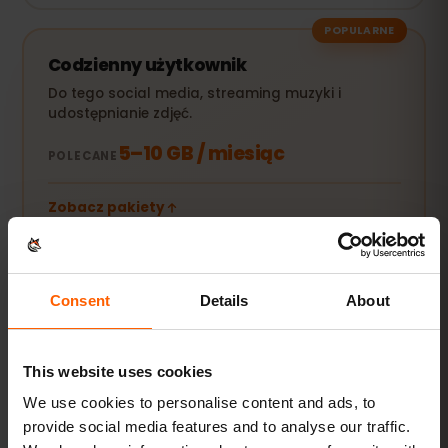
POPULARNE
Codzienny użytkownik
Do tego social media, streaming muzyki i
udostępnianie zdjęć.
5–10 GB / miesiąc
POLECANE
Zobacz pakiety
Streaming i hotspot
Consent
Details
About
Filmy, wideorozmowy i internet dla laptopa lub
tabletu.
This website uses cookies
20 GB+ lub Unlimited
POLECANE
We use cookies to personalise content and ads, to
provide social media features and to analyse our traffic.
Zobacz pakiety