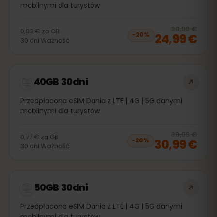
mobilnymi dla turystów
20
% 
30,99 €
0,83 €
za
GB
24,99 €
−
20
%
30
dni
Ważność
40GB 30dni
Przedpłacona eSIM Dania z LTE | 4G | 5G danymi
mobilnymi dla turystów
20
% 
38,99 €
0,77 €
za
GB
30,99 €
−
20
%
30
dni
Ważność
50GB 30dni
Przedpłacona eSIM Dania z LTE | 4G | 5G danymi
mobilnymi dla turystów