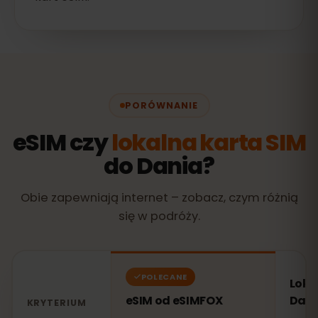
PORÓWNANIE
eSIM czy
lokalna karta SIM
do Dania?
Obie zapewniają internet – zobacz, czym różnią
się w podróży.
POLECANE
Loka
eSIM od eSIMFOX
Dani
KRYTERIUM