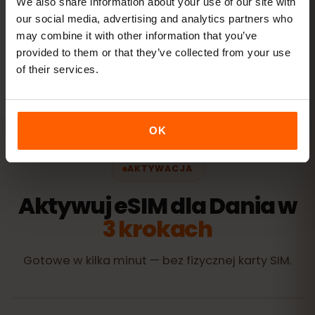
We also share information about your use of our site with
our social media, advertising and analytics partners who
may combine it with other information that you’ve
Wszystkie wartości są orientacyjne. Rzeczywiste zużycie
zależy od urządzenia, ustawień aplikacji i sposobu
provided to them or that they’ve collected from your use
korzystania.
of their services.
OK
AKTYWACJA
Aktywuj eSIM dla Dania w
3 krokach
Gotowe w kilka minut — bez fizycznej karty SIM.