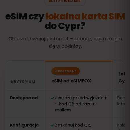
PORÓWNANIE
eSIM czy
lokalna karta SIM
do Cypr?
Obie zapewniają internet – zobacz, czym różnią
się w podróży.
POLECANE
Loka
eSIM od eSIMFOX
Cypr
KRYTERIUM
Porównanie: eSIM od eSIMFOX kontra lokalna karta SI
Dostępna od
Jeszcze przed wyjazdem
Dopier
– kod QR od razu e-
lotnis
mailem
Konfiguracja
Zeskanuj kod QR,
Kolejk