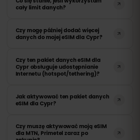
Co się stanie, jeśli wykorzystam
cały limit danych?
Jeśli zużyjesz cały pakiet danych, Twoje
Czy mogę później dodać więcej
połączenie zostanie przerwane. Możesz
danych do mojej eSIM dla Cypr?
łatwo doładować swoją eSIM przez
panel eSIMFOX i natychmiast wznowić
Tak! Możesz dokupić dodatkowe dane w
korzystanie z Internetu.
Czy ten pakiet danych eSIM dla
dowolnym momencie bez konieczności
Cypr obsługuje udostępnianie
ponownej instalacji eSIM. Wystarczy
Internetu (hotspot/tethering)?
zalogować się na swoje konto i wybrać
odpowiednią ilość danych.
Tak! Możesz udostępniać swoje
Jak aktywować ten pakiet danych
połączenie internetowe innym
eSIM dla Cypr?
urządzeniom za pomocą hotspotu lub
tetheringu. Należy jednak pamiętać, że
Po zakupie otrzymasz wiadomość e-mail
prędkość i dostępność zależą od
Czy muszę aktywować moją eSIM
z kodem QR. Wystarczy zeskanować go
lokalnego operatora sieci.
dla MTN, Primetel zaraz po
w ustawieniach eSIM swojego
zakupie?