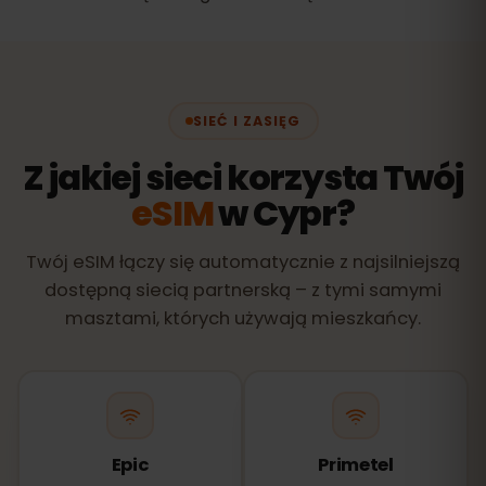
SIEĆ I ZASIĘG
Z jakiej sieci korzysta Twój
eSIM
w Cypr?
Twój eSIM łączy się automatycznie z najsilniejszą
dostępną siecią partnerską – z tymi samymi
masztami, których używają mieszkańcy.
Epic
Primetel