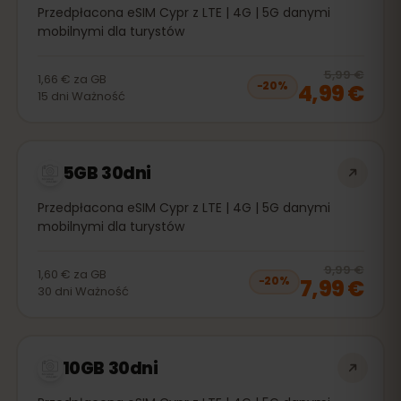
Przedpłacona eSIM Cypr z LTE | 4G | 5G danymi
mobilnymi dla turystów
20
% 
5,99 €
1,66 €
za
GB
4,99 €
−
20
%
15
dni
Ważność
5GB 30dni
Przedpłacona eSIM Cypr z LTE | 4G | 5G danymi
mobilnymi dla turystów
20
% 
9,99 €
1,60 €
za
GB
7,99 €
−
20
%
30
dni
Ważność
10GB 30dni