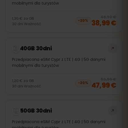
mobilnymi dla turystów
20
% 
48,99 €
1,30 €
za
GB
38,99 €
−
20
%
30
dni
Ważność
40GB 30dni
Przedpłacona eSIM Cypr z LTE | 4G | 5G danymi
mobilnymi dla turystów
20
% 
59,99 €
1,20 €
za
GB
47,99 €
−
20
%
30
dni
Ważność
50GB 30dni
Przedpłacona eSIM Cypr z LTE | 4G | 5G danymi
mobilnymi dla turystów