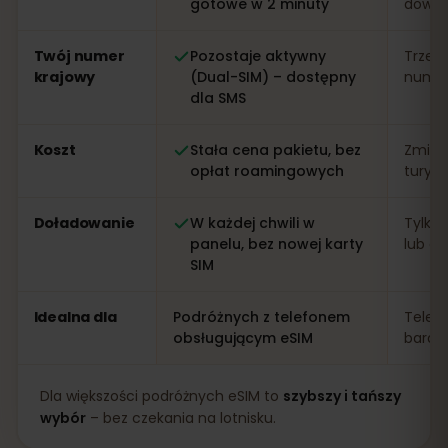
gotowe w 2 minuty
dowo
Twój numer
Pozostaje aktywny
Trzeb
krajowy
(Dual-SIM) – dostępny
numer 
dla SMS
Koszt
Stała cena pakietu, bez
Zmien
opłat roamingowych
turys
Doładowanie
W każdej chwili w
Tylko 
panelu, bez nowej karty
lub apl
SIM
Idealna dla
Podróżnych z telefonem
Telef
obsługującym eSIM
bardz
Dla większości podróżnych eSIM to
szybszy i tańszy
wybór
– bez czekania na lotnisku.