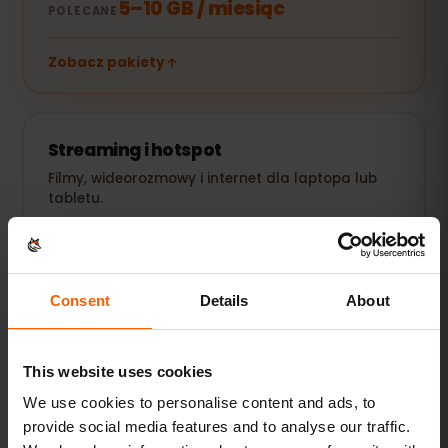
5–10 GB / miesiąc
POLECANE
Zobacz pakiety
Streaming i hotspot
Filmy, wideorozmowy i internet dla laptopa lub
tabletu.
20 GB+ lub Unlimited
POLECANE
Zobacz pakiety
Consent
Details
About
Wszystkie wartości są orientacyjne. Rzeczywiste zużycie
This website uses cookies
zależy od urządzenia, ustawień aplikacji i sposobu
korzystania.
We use cookies to personalise content and ads, to
provide social media features and to analyse our traffic.