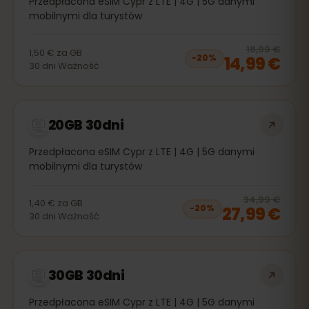
Przedpłacona eSIM Cypr z LTE | 4G | 5G danymi
mobilnymi dla turystów
20
% 
18,99 €
1,50 €
za
GB
14,99 €
−
20
%
30
dni
Ważność
20GB 30dni
Przedpłacona eSIM Cypr z LTE | 4G | 5G danymi
mobilnymi dla turystów
20
% 
34,99 €
1,40 €
za
GB
27,99 €
−
20
%
30
dni
Ważność
30GB 30dni
Przedpłacona eSIM Cypr z LTE | 4G | 5G danymi