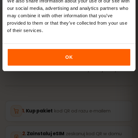
We also share information about your use of our site with
our social media, advertising and analytics partners who
may combine it with other information that you’ve
provided to them or that they’ve collected from your use
AKTYWACJA
of their services.
Aktywuj eSIM dla Cypr w
3
krokach
OK
Gotowe w kilka minut — bez fizycznej karty SIM.
Kup pakiet
kod QR od razu e‑mailem
Zainstaluj eSIM
zeskanuj kod QR w domu