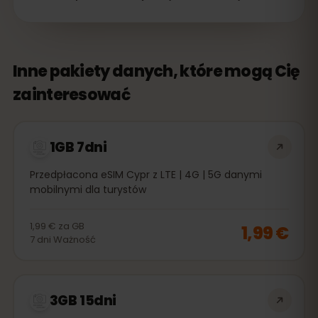
Inne pakiety danych, które mogą Cię
zainteresować
1GB 7dni
Przedpłacona eSIM Cypr z LTE | 4G | 5G danymi
mobilnymi dla turystów
1,99 €
za
GB
1,99 €
7
dni
Ważność
3GB 15dni