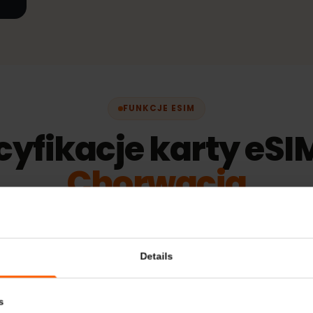
ch
99 €
FUNKCJE ESIM
cyfikacje karty eS
Chorwacja