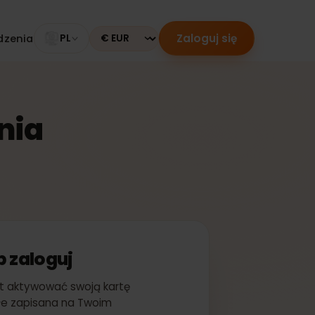
Zaloguj się
 urządzenia
PL
Currency
zenia
ę lub zaloguj
ychmiast aktywować swoją kartę