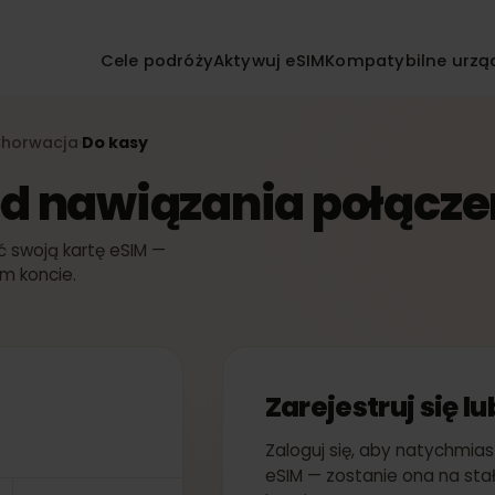
Cele podróży
Aktywuj eSIM
Kompatybilne
IM
Chorwacja
Do kasy
›
k od nawiązania połąc
wać swoją kartę eSIM —
woim koncie.
Zarejestruj si
Zaloguj się, aby nat