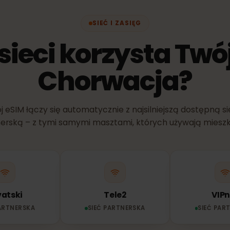
dowolną obsł
SIEĆ I ZASIĘG
j sieci korzysta T
Chorwacja?
Twój eSIM łączy się automatycznie z najsilniejszą dostę
rtnerską – z tymi samymi masztami, których używają 