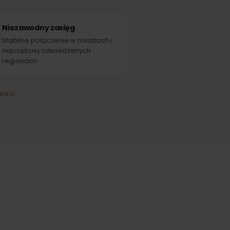
VIPnet
EĆ PARTNERSKA
Niezawodny zasięg
Stabilne połączenie w miastach i
najczęściej odwiedzanych
regionach.
ążenia sieci.