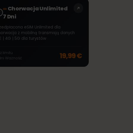
22,99 €
−
20
%
30
dni
Ważność
∞
Chorwacja Unlimited
7 Dni
Przedpłacona eSIM Unlimited dla
Chorwacja z mobilną transmisją danych
off, was
44,99 €
, now
35,99 €
LTE | 4G | 5G dla turystów
Bez limitu
19,99 €
7
dni
Ważność