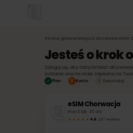
Strona główna
Miejsca docelowe
eS
›
›
Jesteś o kro
Zaloguj się, aby natychmiast aktywo
zostanie ona na stałe zapisana na T
Plan
Konto
Zainstaluj
2
3
eSIM
Chorwacja
Plan 5 GB · 30 dni
★★★★★
4.8
·
237
reviews