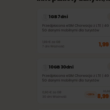
Inne pakiety danych
1GB 7dni
Przedpłacona eSIM Chorwacja z LTE | 
5G danymi mobilnymi dla turystów
1,99 €
za
GB
1,
7
dni
Ważność
10GB 30dni
Przedpłacona eSIM Chorwacja z LTE | 
5G danymi mobilnymi dla turystów
1
0,90 €
za
GB