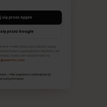
na stałe zapisana na Twoim
aloguj się przez Apple
loguj się przez Google
ylko ważne e-maile dotyczące jakości usług.
mywać wiadomości o specjalnych ofertach, ale
ich otrzymywać, wyślij nam wiadomość na
support@esimfox.com
256-bitowo
Nie zapisano żadnej karty
Działa natychmiast