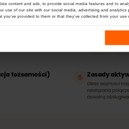
Dodatkowe informacje
Urządzenia zg
Details
kies
nalise content and ads, to provide social media features and t
Rodzaj p
 your use of our site with our social media, advertising and a
n that you’ve provided to them or that they’ve collected from you
Tylko dane
ostępnianie
Sieci
Najl
nternetowego
Hrvatski
kacja tożsamości)
Zasady a
e
Okres ważnoś
nawiązania po