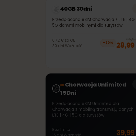
8,
−
20
%
30
dni
Ważność
40GB 30dni
Przedpłacona eSIM Chorwacja z LTE | 
5G danymi mobilnymi dla turystów
3
0,72 €
za
GB
28,
−
20
%
30
dni
Ważność
∞
Chorwacja Unlimited
15 Dni
Przedpłacona eSIM Unlimited dla