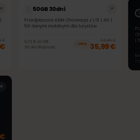
99 €
16,99 €
−
20
%
30
dni
Ważność
50GB 30dni
4G |
Przedpłacona eSIM Chorwacja z LTE | 4G |
5G danymi mobilnymi dla turystów
20
% off, was
35,99 €
, now
28,99 €
20
% 
5,99 €
44,99 €
0,72 €
za
GB
99 €
35,99 €
−
20
%
30
dni
Ważność