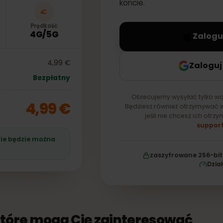
eSIM — zostanie ona 
koncie.
Prędkość
4G/5G
Z
4,99 €
Za
Bezpłatny
Obiecujemy wysyłać t
4,99 €
Będziesz również otrzy
jeśli nie chcesz 
śli nie będzie można
zaszyfrowane 