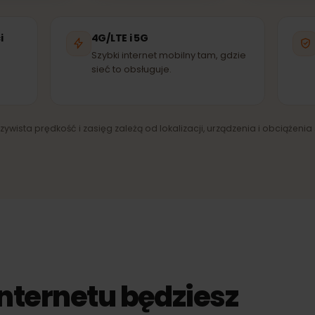
Hrvatski
Tele2
EĆ PARTNERSKA
SIEĆ PARTNERSKA
SI
ieci
4G/LTE i 5G
ny
Szybki internet mobilny tam, gdzie
sieć to obsługuje.
zeczywista prędkość i zasięg zależą od lokalizacji, urządzenia i obci