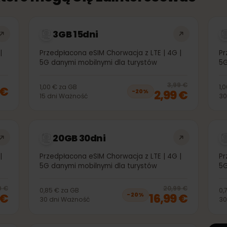
, które mogą Cię zainteresować
3GB 15dni
4G |
Przedpłacona eSIM Chorwacja z LTE | 4G |
5G danymi mobilnymi dla turystów
20
% 
3,99 €
1,00 €
za
GB
99 €
2,99 €
−
20
%
15
dni
Ważność
20GB 30dni
4G |
Przedpłacona eSIM Chorwacja z LTE | 4G |
5G danymi mobilnymi dla turystów
20
% off, was
10,99 €
, now
8,99 €
20
% 
0,99 €
20,99 €
0,85 €
za
GB