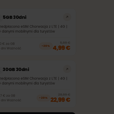
5GB 30dni
Przedpłacona eSIM Chorwacja z LTE | 4G |
5G danymi mobilnymi dla turystów
off, was
3,99 €
, now
2,99 €
20
% off, was
5
5,99 €
1,00 €
za
GB
4,99 €
−
20
%
30
dni
Ważność
30GB 30dni
Przedpłacona eSIM Chorwacja z LTE | 4G |
5G danymi mobilnymi dla turystów
off, was
20,99 €
, now
16,99 €
20
% off, was
2
28,99 €
0,77 €
za
GB