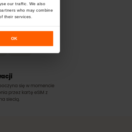
odne
About
o analyse our traffic. We also
lanu
nalytics partners who may combine
r use of their services.
epszy zasięg
OK
Tele2
VIPnet
ktywacji
ci rozpoczyna się w momencie
łączenia przez kartę eSIM z