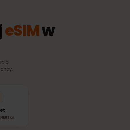
ugiwana siecią.
wój
eSIM
w
pną siecią
mieszkańcy.