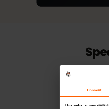
Chorwacja z mobilną transmisją dany
LTE | 4G | 5G dla turystów
Bez limitu
39,
15
dni
Ważność
Spe