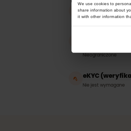
Consent
This website uses coo
We use cookies to perso
Prace w
share information about
it with other informatio
Chorwacja
Hotspot / ud
połączenia i
Nieograniczone
eKYC (weryfi
Nie jest wymagan