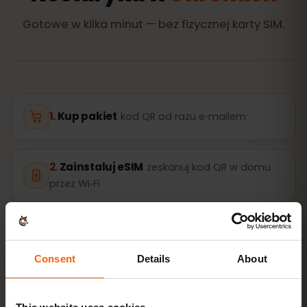
Gotowe w kilka minut — bez fizycznej karty SIM.
Kup pakiet
kod QR od razu e‑mailem
Zainstaluj eSIM
zeskanuj kod QR w domu
przez Wi‑Fi
Wejdź do sieci
włącz roaming danych w
Kostaryka
Consent
Details
About
Konfiguracja zajmuje tylko 2 minuty: iPhone
Ustawienia
→ Sieć komórkowa → Dodaj eSIM
, Android
Sieć i