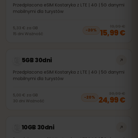
Przedpłacona eSIM Kostaryka z LTE | 4G | 5G danymi
mobilnymi dla turystów
20
% 
19,99 €
5,33 €
za
GB
15,99 €
−
20
%
15
dni
Ważność
5GB 30dni
Przedpłacona eSIM Kostaryka z LTE | 4G | 5G danymi
mobilnymi dla turystów
20
% 
30,99 €
5,00 €
za
GB
24,99 €
−
20
%
30
dni
Ważność
10GB 30dni