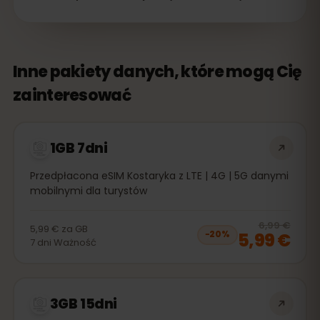
Inne pakiety danych, które mogą Cię
zainteresować
1GB 7dni
Przedpłacona eSIM Kostaryka z LTE | 4G | 5G danymi
mobilnymi dla turystów
20
% 
6,99 €
5,99 €
za
GB
5,99 €
−
20
%
7
dni
Ważność
3GB 15dni