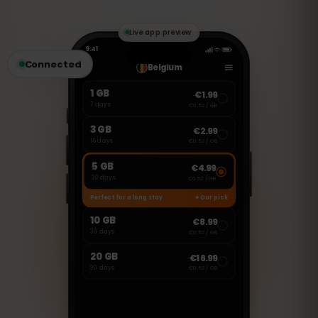
korzystać z aplikacji VoIP, takich jak
WhatsApp, FaceTime czy Skype, aby
wykonywać połączenia i wysyłać
wiadomości.