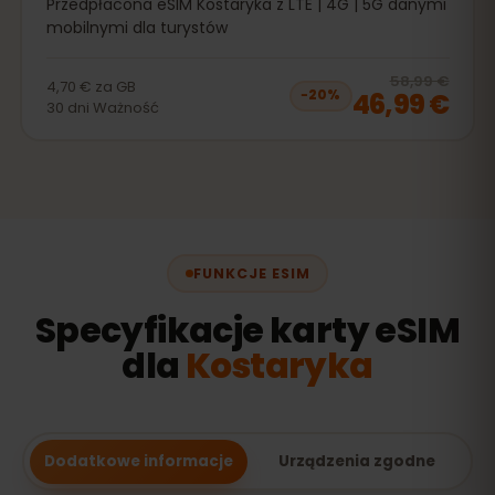
Przedpłacona eSIM Kostaryka z LTE | 4G | 5G danymi
mobilnymi dla turystów
20
% 
58,99 €
4,70 €
za
GB
46,99 €
−
20
%
30
dni
Ważność
FUNKCJE ESIM
Specyfikacje karty eSIM
dla
Kostaryka
Dodatkowe informacje
Urządzenia zgodne