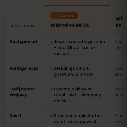
POLECANE
Loka
eSIM od eSIMFOX
Kost
KRYTERIUM
Porównanie: eSIM od eSIMFOX kontra lokalna karta SIM
Dostępna od
Jeszcze przed wyjazdem
Dopier
– kod QR od razu e-
lotnis
mailem
Konfiguracja
Zeskanuj kod QR,
Kolejk
gotowe w 2 minuty
dowo
Twój numer
Pozostaje aktywny
Trzeb
krajowy
(Dual-SIM) – dostępny
numer 
dla SMS
Koszt
Stała cena pakietu, bez
Zmien
opłat roamingowych
turys