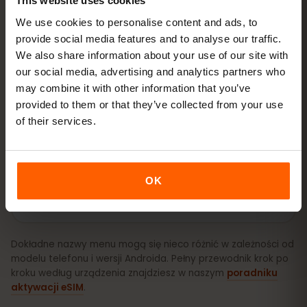
This website uses cookies
internet → Karty SIM
. Ważność pakietu liczy się od
We use cookies to personalise content and ads, to
pierwszego użycia, nie od zakupu.
provide social media features and to analyse our traffic.
We also share information about your use of our site with
Czy Twoje urządzenie obsługuje eSIM? Sprawdź
our social media, advertising and analytics partners who
zgodność
may combine it with other information that you’ve
provided to them or that they’ve collected from your use
of their services.
Jak aktywować eSIM na iPhone (iOS)
OK
Jak aktywować eSIM na Androidzie
(Samsung, Pixel i inne)
Dokładne nazwy menu mogą się nieco różnić w zależności od
modelu telefonu i wersji Androida. Pełny przewodnik krok po
kroku według urządzenia znajdziesz w naszym
poradniku
aktywacji eSIM
.