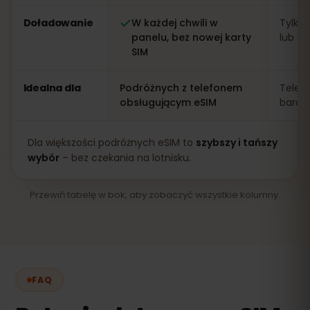
Doładowanie
W każdej chwili w
Tylko 
panelu, bez nowej karty
lub apl
SIM
Idealna dla
Podróżnych z telefonem
Telef
obsługującym eSIM
bardz
Dla większości podróżnych eSIM to
szybszy i tańszy
wybór
– bez czekania na lotnisku.
Przewiń tabelę w bok, aby zobaczyć wszystkie kolumny.
FAQ