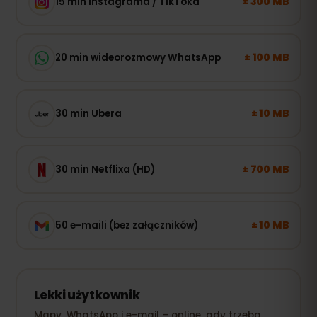
± 300 MB
15 min Instagrama / TikToka
± 100 MB
20 min wideorozmowy WhatsApp
± 10 MB
30 min Ubera
± 700 MB
30 min Netflixa (HD)
± 10 MB
50 e-maili (bez załączników)
Lekki użytkownik
Mapy, WhatsApp i e-mail – online, gdy trzeba.