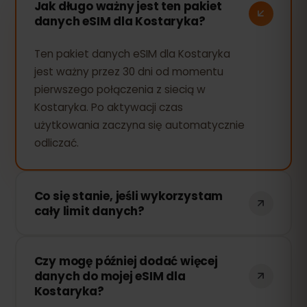
Jak długo ważny jest ten pakiet
danych eSIM dla Kostaryka?
Ten pakiet danych eSIM dla Kostaryka
jest ważny przez 30 dni od momentu
pierwszego połączenia z siecią w
Kostaryka. Po aktywacji czas
użytkowania zaczyna się automatycznie
odliczać.
Co się stanie, jeśli wykorzystam
cały limit danych?
Jeśli zużyjesz cały pakiet danych, Twoje
Czy mogę później dodać więcej
połączenie zostanie przerwane. Możesz
danych do mojej eSIM dla
łatwo doładować swoją eSIM przez
Kostaryka?
panel eSIMFOX i natychmiast wznowić