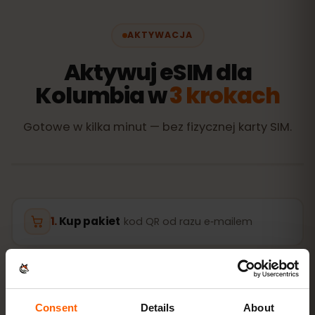
AKTYWACJA
Aktywuj eSIM dla
Kolumbia w
3 krokach
Gotowe w kilka minut — bez fizycznej karty SIM.
Kup pakiet
kod QR od razu e‑mailem
Zainstaluj eSIM
zeskanuj kod QR w domu
przez Wi‑Fi
Consent
Details
About