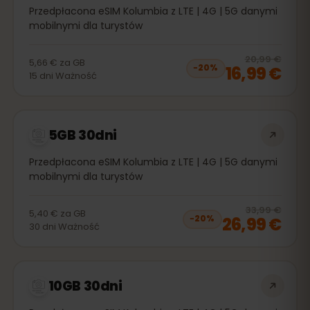
Przedpłacona eSIM Kolumbia z LTE | 4G | 5G danymi
mobilnymi dla turystów
20
% 
20,99 €
5,66 €
za
GB
16,99 €
−
20
%
15
dni
Ważność
5GB 30dni
Przedpłacona eSIM Kolumbia z LTE | 4G | 5G danymi
mobilnymi dla turystów
20
% 
33,99 €
5,40 €
za
GB
26,99 €
−
20
%
30
dni
Ważność
10GB 30dni