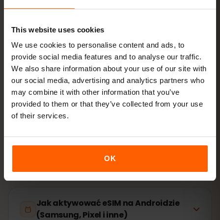
Wejdź do sieci
włącz roaming danych w
Kolumbia
This website uses cookies
We use cookies to personalise content and ads, to
Konfiguracja zajmuje tylko 2 minuty: iPhone
Ustawienia
provide social media features and to analyse our traffic.
→ Sieć komórkowa → Dodaj eSIM
, Android
Sieć i
We also share information about your use of our site with
internet → Karty SIM
. Ważność pakietu liczy się od
our social media, advertising and analytics partners who
pierwszego użycia, nie od zakupu.
may combine it with other information that you’ve
provided to them or that they’ve collected from your use
Czy Twoje urządzenie obsługuje eSIM? Sprawdź
of their services.
zgodność
OK
Jak aktywować eSIM na iPhone (iOS)
Jak aktywować eSIM na Androidzie
(Samsung, Pixel i inne)