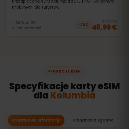
Przedpłacona eSIM Kolumbia z LTE | 4G | 5G danymi
mobilnymi dla turystów
20
% 
60,99 €
4,90 €
za
GB
48,99 €
−
20
%
30
dni
Ważność
FUNKCJE ESIM
Specyfikacje karty eSIM
dla
Kolumbia
Dodatkowe informacje
Urządzenia zgodne