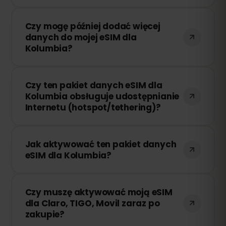
Jeśli zużyjesz cały pakiet danych, Twoje
Czy mogę później dodać więcej
połączenie zostanie przerwane. Możesz
danych do mojej eSIM dla
łatwo doładować swoją eSIM przez
Kolumbia?
panel eSIMFOX i natychmiast wznowić
korzystanie z Internetu.
Tak! Możesz dokupić dodatkowe dane w
Czy ten pakiet danych eSIM dla
dowolnym momencie bez konieczności
Kolumbia obsługuje udostępnianie
ponownej instalacji eSIM. Wystarczy
Internetu (hotspot/tethering)?
zalogować się na swoje konto i wybrać
odpowiednią ilość danych.
Tak! Możesz udostępniać swoje
Jak aktywować ten pakiet danych
połączenie internetowe innym
eSIM dla Kolumbia?
urządzeniom za pomocą hotspotu lub
tetheringu. Należy jednak pamiętać, że
Po zakupie otrzymasz wiadomość e-mail
prędkość i dostępność zależą od
Czy muszę aktywować moją eSIM
z kodem QR. Wystarczy zeskanować go
lokalnego operatora sieci.
dla Claro, TIGO, Movil zaraz po
w ustawieniach eSIM swojego
zakupie?
urządzenia, aby rozpocząć korzystanie –