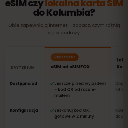
eSIM czy
lokalna karta SIM
do Kolumbia?
Obie zapewniają internet – zobacz, czym różnią
się w podróży.
POLECANE
Loka
eSIM od eSIMFOX
Kolu
KRYTERIUM
Porównanie: eSIM od eSIMFOX kontra lokalna karta SI
Dostępna od
Jeszcze przed wyjazdem
Dopier
– kod QR od razu e-
lotnis
mailem
Konfiguracja
Zeskanuj kod QR,
Kolejk
gotowe w 2 minuty
dowo