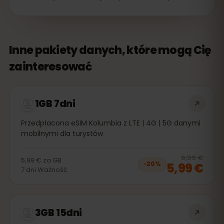
Inne pakiety danych, które mogą Cię
zainteresować
1GB 7dni
Przedpłacona eSIM Kolumbia z LTE | 4G | 5G danymi
mobilnymi dla turystów
20
% 
6,99 €
5,99 €
za
GB
5,99 €
−
20
%
7
dni
Ważność
3GB 15dni