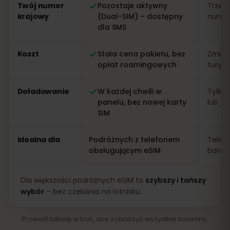
Twój numer
Pozostaje aktywny
Trzeb
krajowy
(Dual-SIM) – dostępny
numer 
dla SMS
Koszt
Stała cena pakietu, bez
Zmien
opłat roamingowych
turys
Doładowanie
W każdej chwili w
Tylko 
panelu, bez nowej karty
lub apl
SIM
Idealna dla
Podróżnych z telefonem
Telef
obsługującym eSIM
bardz
Dla większości podróżnych eSIM to
szybszy i tańszy
wybór
– bez czekania na lotnisku.
Przewiń tabelę w bok, aby zobaczyć wszystkie kolumny.