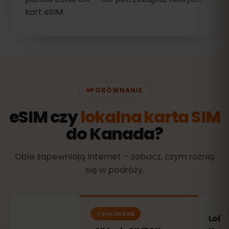
kart eSIM.
PORÓWNANIE
eSIM czy
lokalna karta SIM
do Kanada?
Obie zapewniają internet – zobacz, czym różnią
się w podróży.
POLECANE
Loka