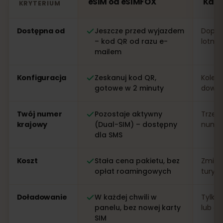
eSIM od eSIMFOX
Kan
KRYTERIUM
Porównanie: eSIM od eSIMFOX kontra lokalna karta SI
Dostępna od
Jeszcze przed wyjazdem
Dopier
– kod QR od razu e-
lotnis
mailem
Konfiguracja
Zeskanuj kod QR,
Kolejk
gotowe w 2 minuty
dowo
Twój numer
Pozostaje aktywny
Trzeb
krajowy
(Dual-SIM) – dostępny
numer 
dla SMS
Koszt
Stała cena pakietu, bez
Zmien
opłat roamingowych
turys
Doładowanie
W każdej chwili w
Tylko 
panelu, bez nowej karty
lub apl
SIM