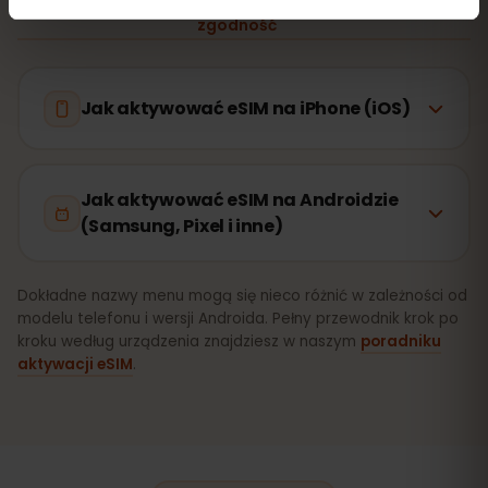
Czy Twoje urządzenie obsługuje eSIM? Sprawdź
zgodność
Jak aktywować eSIM na iPhone (iOS)
Jak aktywować eSIM na Androidzie
(Samsung, Pixel i inne)
Dokładne nazwy menu mogą się nieco różnić w zależności od
modelu telefonu i wersji Androida. Pełny przewodnik krok po
kroku według urządzenia znajdziesz w naszym
poradniku
aktywacji eSIM
.