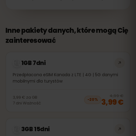
Inne pakiety danych, które mogą Cię
zainteresować
1GB 7dni
Przedpłacona eSIM Kanada z LTE | 4G | 5G danymi
mobilnymi dla turystów
20
% 
4,99 €
3,99 €
za
GB
3,99 €
−
20
%
7
dni
Ważność
3GB 15dni