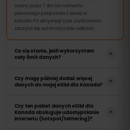
ważny przez 7 dni od momentu
pierwszego połączenia z siecią w
Kanada. Po aktywacji czas użytkowania
zaczyna się automatycznie odliczać.
Co się stanie, jeśli wykorzystam
cały limit danych?
Jeśli zużyjesz cały pakiet danych, Twoje
Czy mogę później dodać więcej
połączenie zostanie przerwane. Możesz
danych do mojej eSIM dla Kanada?
łatwo doładować swoją eSIM przez
panel eSIMFOX i natychmiast wznowić
Tak! Możesz dokupić dodatkowe dane w
korzystanie z Internetu.
Czy ten pakiet danych eSIM dla
dowolnym momencie bez konieczności
Kanada obsługuje udostępnianie
ponownej instalacji eSIM. Wystarczy
Internetu (hotspot/tethering)?
zalogować się na swoje konto i wybrać
odpowiednią ilość danych.