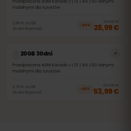
Przedpłacona eSIM Kanada z LTE | 4G | 5G danymi
mobilnymi dla turystów
20
% 
35,99 €
2,90 €
za
GB
28,99 €
−
20
%
30
dni
Ważność
20GB 30dni
Przedpłacona eSIM Kanada z LTE | 4G | 5G danymi
mobilnymi dla turystów
20
% 
66,99 €
2,70 €
za
GB
53,99 €
−
20
%
30
dni
Ważność