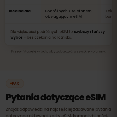
Idealna dla
Podróżnych z telefonem
Telef
obsługującym eSIM
bardz
Dla większości podróżnych eSIM to
szybszy i tańszy
wybór
– bez czekania na lotnisku.
Przewiń tabelę w bok, aby zobaczyć wszystkie kolumny.
FAQ
Pytania dotyczące eSIM
Znajdź odpowiedzi na najczęściej zadawane pytania
dotyczące aktywacji karty eSIM, kompatybilności,