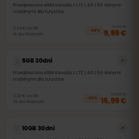
Przedpłacona eSIM Kanada z LTE | 4G | 5G danymi
mobilnymi dla turystów
20
% 
11,99 €
3,33 €
za
GB
9,99 €
−
20
%
15
dni
Ważność
5GB 30dni
Przedpłacona eSIM Kanada z LTE | 4G | 5G danymi
mobilnymi dla turystów
20
% 
19,99 €
3,20 €
za
GB
15,99 €
−
20
%
30
dni
Ważność
10GB 30dni