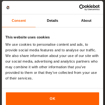
Kup pakiet
kod QR od razu e‑mailem
Consent
Details
About
Zainstaluj eSIM
zeskanuj kod QR w domu
This website uses cookies
przez Wi‑Fi
We use cookies to personalise content and ads, to
provide social media features and to analyse our traffic.
We also share information about your use of our site with
Wejdź do sieci
włącz roaming danych w
our social media, advertising and analytics partners who
Kanada
may combine it with other information that you’ve
provided to them or that they’ve collected from your use
Konfiguracja zajmuje tylko 2 minuty: iPhone
Ustawienia
of their services.
→ Sieć komórkowa → Dodaj eSIM
, Android
Sieć i
internet → Karty SIM
. Ważność pakietu liczy się od
pierwszego użycia, nie od zakupu.
OK