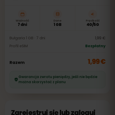
Ważność
Dane
Prędkość
7 dni
1 GB
4G/5G
Bułgaria 1 GB · 7 dni
1,99 €
Profil eSIM
Bezpłatny
1,99 €
Razem
Gwarancja zwrotu pieniędzy, jeśli nie będzie
można skorzystać z planu
Zarejestruj się lub zaloguj