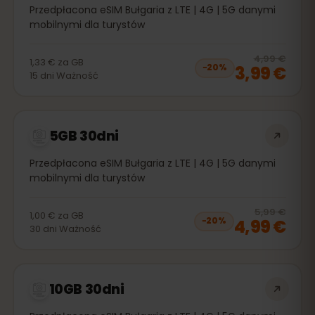
Przedpłacona eSIM Bułgaria z LTE | 4G | 5G danymi
mobilnymi dla turystów
20
% 
4,99 €
1,33 €
za
GB
3,99 €
−
20
%
15
dni
Ważność
5GB 30dni
Przedpłacona eSIM Bułgaria z LTE | 4G | 5G danymi
mobilnymi dla turystów
20
% 
5,99 €
1,00 €
za
GB
4,99 €
−
20
%
30
dni
Ważność
10GB 30dni