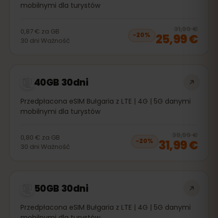
mobilnymi dla turystów
20
% 
31,99 €
0,87 €
za
GB
25,99 €
−
20
%
30
dni
Ważność
40GB 30dni
Przedpłacona eSIM Bułgaria z LTE | 4G | 5G danymi
mobilnymi dla turystów
20
% 
39,99 €
0,80 €
za
GB
31,99 €
−
20
%
30
dni
Ważność
50GB 30dni
Przedpłacona eSIM Bułgaria z LTE | 4G | 5G danymi
mobilnymi dla turystów