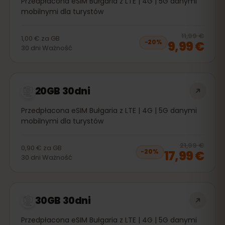
Przedpłacona eSIM Bułgaria z LTE | 4G | 5G danymi
mobilnymi dla turystów
20
% 
11,99 €
1,00 €
za
GB
9,99 €
−
20
%
30
dni
Ważność
20GB 30dni
Przedpłacona eSIM Bułgaria z LTE | 4G | 5G danymi
mobilnymi dla turystów
20
% 
21,99 €
0,90 €
za
GB
17,99 €
−
20
%
30
dni
Ważność
30GB 30dni
Przedpłacona eSIM Bułgaria z LTE | 4G | 5G danymi