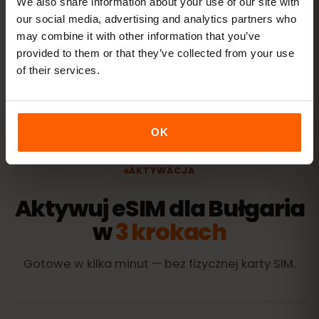
We also share information about your use of our site with
our social media, advertising and analytics partners who
may combine it with other information that you’ve
Wszystkie wartości są orientacyjne. Rzeczywiste zużycie
zależy od urządzenia, ustawień aplikacji i sposobu
provided to them or that they’ve collected from your use
korzystania.
of their services.
OK
AKTYWACJA
Aktywuj eSIM dla Bułgaria
w
3 krokach
Gotowe w kilka minut — bez fizycznej karty SIM.