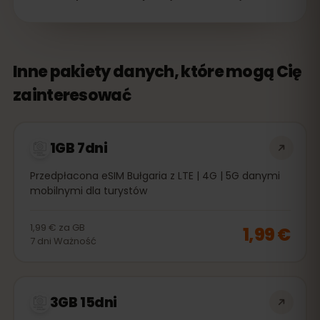
Inne pakiety danych, które mogą Cię
zainteresować
1GB 7dni
Przedpłacona eSIM Bułgaria z LTE | 4G | 5G danymi
mobilnymi dla turystów
1,99 €
za
GB
1,99 €
7
dni
Ważność
3GB 15dni