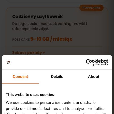
POPULARNE
Codzienny użytkownik
Do tego social media, streaming muzyki i
udostępnianie zdjęć.
5–10 GB / miesiąc
POLECANE
Zobacz pakiety
Streaming i hotspot
Consent
Details
About
Filmy, wideorozmowy i internet dla laptopa lub
tabletu.
This website uses cookies
20 GB+ lub Unlimited
POLECANE
We use cookies to personalise content and ads, to
provide social media features and to analyse our traffic.
Zobacz pakiety