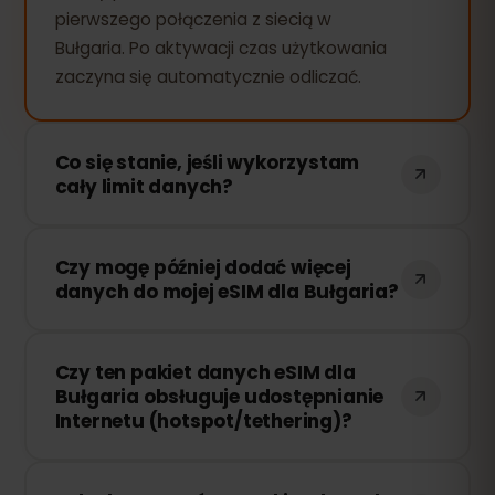
pierwszego połączenia z siecią w
Bułgaria. Po aktywacji czas użytkowania
zaczyna się automatycznie odliczać.
Co się stanie, jeśli wykorzystam
cały limit danych?
Jeśli zużyjesz cały pakiet danych, Twoje
Czy mogę później dodać więcej
połączenie zostanie przerwane. Możesz
danych do mojej eSIM dla Bułgaria?
łatwo doładować swoją eSIM przez
panel eSIMFOX i natychmiast wznowić
Tak! Możesz dokupić dodatkowe dane w
korzystanie z Internetu.
Czy ten pakiet danych eSIM dla
dowolnym momencie bez konieczności
Bułgaria obsługuje udostępnianie
ponownej instalacji eSIM. Wystarczy
Internetu (hotspot/tethering)?
zalogować się na swoje konto i wybrać
odpowiednią ilość danych.
Tak! Możesz udostępniać swoje