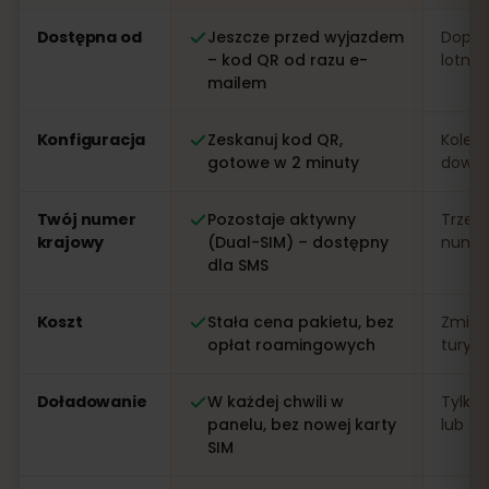
Porównanie: eSIM od eSIMFOX kontra lokalna karta SIM
Dostępna od
Jeszcze przed wyjazdem
Dopier
– kod QR od razu e-
lotnis
mailem
Konfiguracja
Zeskanuj kod QR,
Kolejk
gotowe w 2 minuty
dowo
Twój numer
Pozostaje aktywny
Trzeb
krajowy
(Dual-SIM) – dostępny
numer 
dla SMS
Koszt
Stała cena pakietu, bez
Zmien
opłat roamingowych
turys
Doładowanie
W każdej chwili w
Tylko 
panelu, bez nowej karty
lub apl
SIM