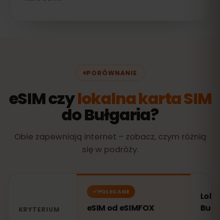
PORÓWNANIE
eSIM czy
lokalna karta SIM
do Bułgaria?
Obie zapewniają internet – zobacz, czym różnią
się w podróży.
POLECANE
Loka
eSIM od eSIMFOX
Bułg
KRYTERIUM