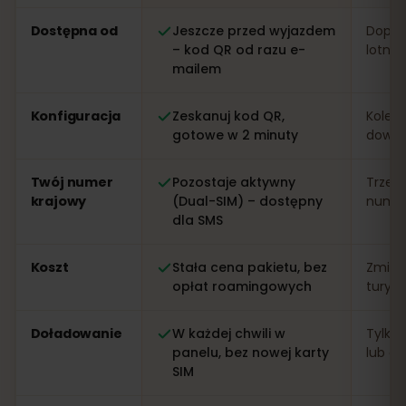
Porównanie: eSIM od eSIMFOX kontra lokalna karta SIM 
Dostępna od
Jeszcze przed wyjazdem
Dopier
– kod QR od razu e-
lotnis
mailem
Konfiguracja
Zeskanuj kod QR,
Kolejk
gotowe w 2 minuty
dowo
Twój numer
Pozostaje aktywny
Trzeb
krajowy
(Dual-SIM) – dostępny
numer 
dla SMS
Koszt
Stała cena pakietu, bez
Zmien
opłat roamingowych
turys
Doładowanie
W każdej chwili w
Tylko 
panelu, bez nowej karty
lub apl
SIM