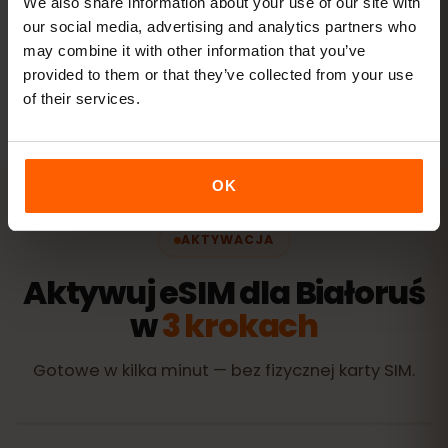
We also share information about your use of our site with
our social media, advertising and analytics partners who
may combine it with other information that you’ve
Wszystkie wartości są orientacyjne. Rzeczywiste zużycie
zależy od urządzenia, ustawień aplikacji i sposobu
provided to them or that they’ve collected from your use
korzystania.
of their services.
OK
AKTYWACJA
Aktywuj eSIM dla Białoruś
w
3 krokach
Gotowe w kilka minut — bez fizycznej karty SIM.