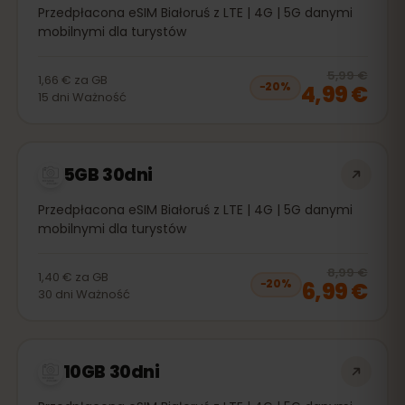
Przedpłacona eSIM Białoruś z LTE | 4G | 5G danymi
mobilnymi dla turystów
20
% 
5,99 €
1,66 €
za
GB
4,99 €
−
20
%
15
dni
Ważność
5GB 30dni
Przedpłacona eSIM Białoruś z LTE | 4G | 5G danymi
mobilnymi dla turystów
20
% 
8,99 €
1,40 €
za
GB
6,99 €
−
20
%
30
dni
Ważność
10GB 30dni