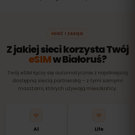
SIEĆ I ZASIĘG
Z jakiej sieci korzysta Twój
eSIM
w Białoruś?
Twój eSIM łączy się automatycznie z najsilniejszą
dostępną siecią partnerską – z tymi samymi
masztami, których używają mieszkańcy.
A1
Life