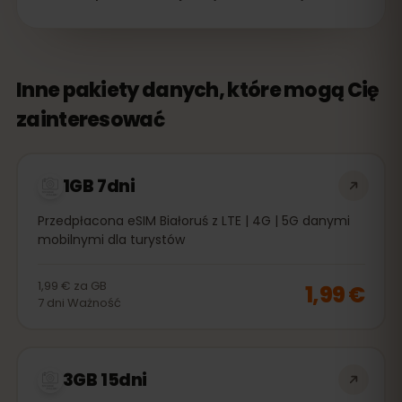
Inne pakiety danych, które mogą Cię
zainteresować
1GB 7dni
Przedpłacona eSIM Białoruś z LTE | 4G | 5G danymi
mobilnymi dla turystów
1,99 €
za
GB
1,99 €
7
dni
Ważność
3GB 15dni