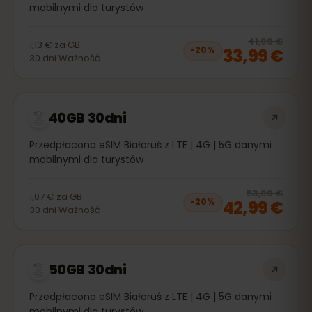
mobilnymi dla turystów
20
% 
41,99 €
1,13 €
za
GB
33,99 €
−
20
%
30
dni
Ważność
40GB 30dni
Przedpłacona eSIM Białoruś z LTE | 4G | 5G danymi
mobilnymi dla turystów
20
% 
53,99 €
1,07 €
za
GB
42,99 €
−
20
%
30
dni
Ważność
50GB 30dni
Przedpłacona eSIM Białoruś z LTE | 4G | 5G danymi
mobilnymi dla turystów