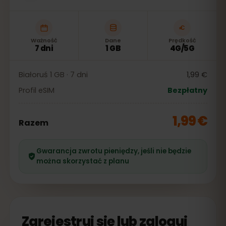
Ważność
Dane
Prędkość
7 dni
1 GB
4G/5G
Białoruś 1 GB · 7 dni
1,99 €
Profil eSIM
Bezpłatny
1,99 €
Razem
Gwarancja zwrotu pieniędzy, jeśli nie będzie
można skorzystać z planu
Zarejestruj się lub zaloguj