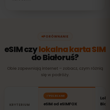
PORÓWNANIE
eSIM czy
lokalna karta SIM
do Białoruś?
Obie zapewniają internet – zobacz, czym różnią
się w podróży.
POLECANE
Loka
eSIM od eSIMFOX
Biał
KRYTERIUM