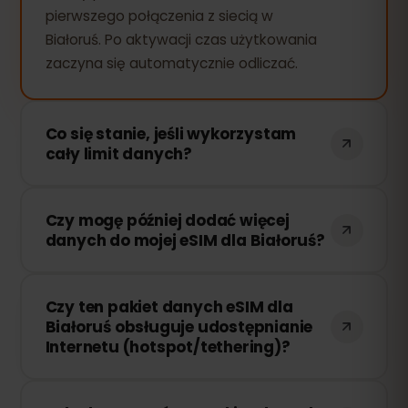
pierwszego połączenia z siecią w
Białoruś. Po aktywacji czas użytkowania
zaczyna się automatycznie odliczać.
Co się stanie, jeśli wykorzystam
cały limit danych?
Jeśli zużyjesz cały pakiet danych, Twoje
Czy mogę później dodać więcej
połączenie zostanie przerwane. Możesz
danych do mojej eSIM dla Białoruś?
łatwo doładować swoją eSIM przez
panel eSIMFOX i natychmiast wznowić
Tak! Możesz dokupić dodatkowe dane w
korzystanie z Internetu.
Czy ten pakiet danych eSIM dla
dowolnym momencie bez konieczności
Białoruś obsługuje udostępnianie
ponownej instalacji eSIM. Wystarczy
Internetu (hotspot/tethering)?
zalogować się na swoje konto i wybrać
odpowiednią ilość danych.
Tak! Możesz udostępniać swoje