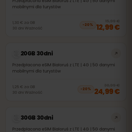
Przedpłacona eSIM Białoruś z LTE | 4G | 5G danymi
mobilnymi dla turystów
20
% 
15,99 €
1,30 €
za
GB
12,99 €
−
20
%
30
dni
Ważność
20GB 30dni
Przedpłacona eSIM Białoruś z LTE | 4G | 5G danymi
mobilnymi dla turystów
20
% 
30,99 €
1,25 €
za
GB
24,99 €
−
20
%
30
dni
Ważność
30GB 30dni
Przedpłacona eSIM Białoruś z LTE | 4G | 5G danymi