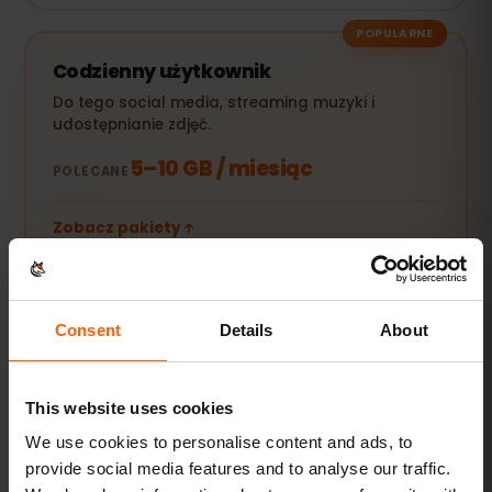
POPULARNE
Codzienny użytkownik
Do tego social media, streaming muzyki i
udostępnianie zdjęć.
5–10 GB / miesiąc
POLECANE
Zobacz pakiety
Streaming i hotspot
Consent
Details
About
Filmy, wideorozmowy i internet dla laptopa lub
tabletu.
This website uses cookies
20 GB+ lub Unlimited
POLECANE
We use cookies to personalise content and ads, to
provide social media features and to analyse our traffic.
Zobacz pakiety