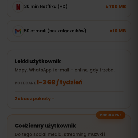
± 700 MB
30 min Netflixa (HD)
± 10 MB
50 e-maili (bez załączników)
Lekki użytkownik
Mapy, WhatsApp i e-mail – online, gdy trzeba.
1–3 GB / tydzień
POLECANE
Zobacz pakiety
POPULARNE
Codzienny użytkownik
Do tego social media, streaming muzyki i