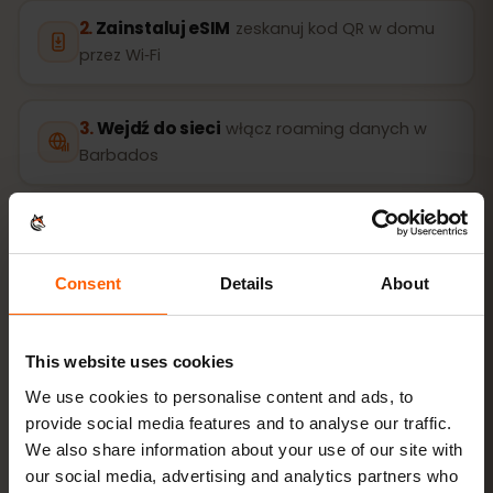
Zainstaluj eSIM
zeskanuj kod QR w domu
przez Wi‑Fi
Wejdź do sieci
włącz roaming danych w
Barbados
Konfiguracja zajmuje tylko 2 minuty: iPhone
Ustawienia
→ Sieć komórkowa → Dodaj eSIM
, Android
Sieć i
internet → Karty SIM
. Ważność pakietu liczy się od
Consent
Details
About
pierwszego użycia, nie od zakupu.
Czy Twoje urządzenie obsługuje eSIM? Sprawdź
This website uses cookies
zgodność
We use cookies to personalise content and ads, to
provide social media features and to analyse our traffic.
We also share information about your use of our site with
Jak aktywować eSIM na iPhone (iOS)
our social media, advertising and analytics partners who