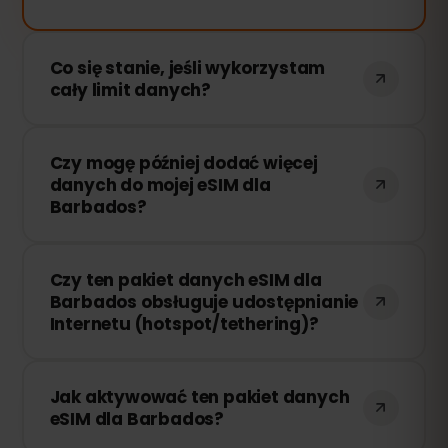
Co się stanie, jeśli wykorzystam
cały limit danych?
Jeśli zużyjesz cały pakiet danych, Twoje
Czy mogę później dodać więcej
połączenie zostanie przerwane. Możesz
danych do mojej eSIM dla
łatwo doładować swoją eSIM przez
Barbados?
panel eSIMFOX i natychmiast wznowić
korzystanie z Internetu.
Tak! Możesz dokupić dodatkowe dane w
Czy ten pakiet danych eSIM dla
dowolnym momencie bez konieczności
Barbados obsługuje udostępnianie
ponownej instalacji eSIM. Wystarczy
Internetu (hotspot/tethering)?
zalogować się na swoje konto i wybrać
odpowiednią ilość danych.
Tak! Możesz udostępniać swoje
Jak aktywować ten pakiet danych
połączenie internetowe innym
eSIM dla Barbados?
urządzeniom za pomocą hotspotu lub