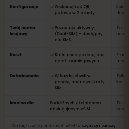
Konfiguracja
Zeskanuj kod QR,
Kolejk
gotowe w 2 minuty
dowo
Twój numer
Pozostaje aktywny
Trzeb
krajowy
(Dual-SIM) – dostępny
numer 
dla SMS
Koszt
Stała cena pakietu, bez
Zmien
opłat roamingowych
turys
Doładowanie
W każdej chwili w
Tylko 
panelu, bez nowej karty
lub apl
SIM
Idealna dla
Podróżnych z telefonem
Telef
obsługującym eSIM
bardz
Dla większości podróżnych eSIM to
szybszy i tańszy