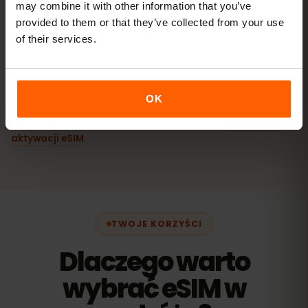
may combine it with other information that you’ve
provided to them or that they’ve collected from your use
Jak aktywować eSIM na Androidzie
of their services.
(Samsung, Pixel i inne)
Dokładne nazwy menu mogą się nieco różnić w zależności od
OK
modelu telefonu i wersji Androida. Pełny przewodnik krok po
kroku według urządzenia znajdziesz w naszym
poradniku
aktywacji eSIM
.
TWOJE KORZYŚCI
Dlaczego warto
wybrać eSIM w