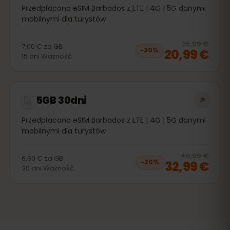
Przedpłacona eSIM Barbados z LTE | 4G | 5G danymi
mobilnymi dla turystów
20
% 
25,99 €
7,00 €
za
GB
20,99 €
−
20
%
15
dni
Ważność
5GB 30dni
Przedpłacona eSIM Barbados z LTE | 4G | 5G danymi
mobilnymi dla turystów
20
% 
40,99 €
6,60 €
za
GB
32,99 €
−
20
%
30
dni
Ważność