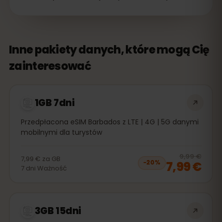
Inne pakiety danych, które mogą Cię
zainteresować
1GB 7dni
Przedpłacona eSIM Barbados z LTE | 4G | 5G danymi
mobilnymi dla turystów
20
% 
9,99 €
7,99 €
za
GB
7,99 €
−
20
%
7
dni
Ważność
3GB 15dni