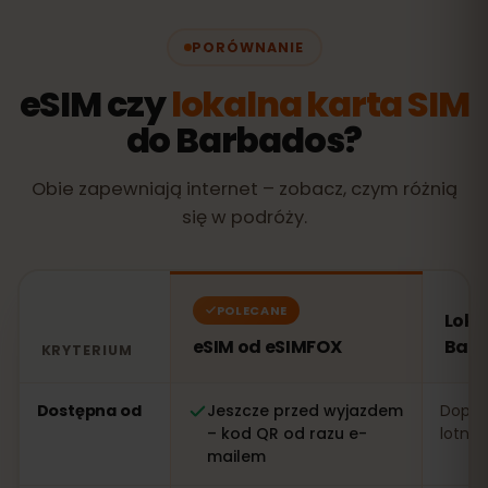
PORÓWNANIE
eSIM czy
lokalna karta SIM
do Barbados?
Obie zapewniają internet – zobacz, czym różnią
się w podróży.
POLECANE
Loka
eSIM od eSIMFOX
Bar
KRYTERIUM
Porównanie: eSIM od eSIMFOX kontra lokalna karta SI
Dostępna od
Jeszcze przed wyjazdem
Dopier
– kod QR od razu e-
lotnis
mailem