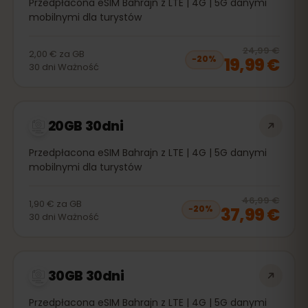
Przedpłacona eSIM Bahrajn z LTE | 4G | 5G danymi
mobilnymi dla turystów
20
% 
24,99 €
2,00 €
za
GB
19,99 €
−
20
%
30
dni
Ważność
20GB 30dni
Przedpłacona eSIM Bahrajn z LTE | 4G | 5G danymi
mobilnymi dla turystów
20
% 
46,99 €
1,90 €
za
GB
37,99 €
−
20
%
30
dni
Ważność
30GB 30dni
Przedpłacona eSIM Bahrajn z LTE | 4G | 5G danymi