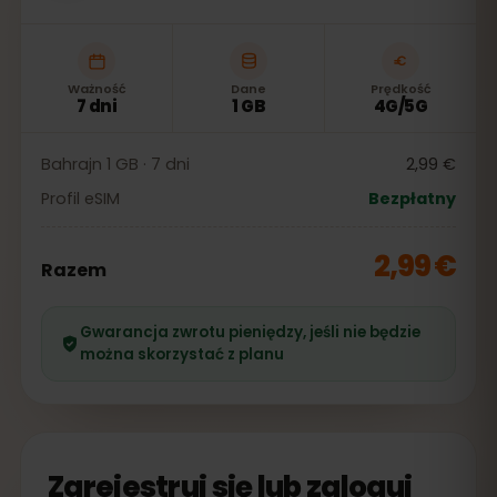
Ważność
Dane
Prędkość
7 dni
1 GB
4G/5G
Bahrajn 1 GB · 7 dni
2,99 €
Profil eSIM
Bezpłatny
2,99 €
Razem
Gwarancja zwrotu pieniędzy, jeśli nie będzie
można skorzystać z planu
Zarejestruj się lub zaloguj