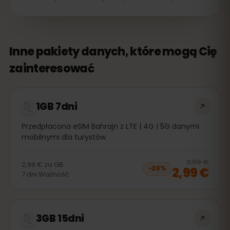
Inne pakiety danych, które mogą Cię
zainteresować
1GB 7dni
Przedpłacona eSIM Bahrajn z LTE | 4G | 5G danymi
mobilnymi dla turystów
20
% 
3,99 €
2,99 €
za
GB
2,99 €
−
20
%
7
dni
Ważność
3GB 15dni