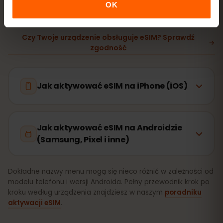
internet → Karty SIM
. Ważność pakietu liczy się od
OK
pierwszego użycia, nie od zakupu.
Czy Twoje urządzenie obsługuje eSIM? Sprawdź
zgodność
Jak aktywować eSIM na iPhone (iOS)
Jak aktywować eSIM na Androidzie
(Samsung, Pixel i inne)
Dokładne nazwy menu mogą się nieco różnić w zależności od
modelu telefonu i wersji Androida. Pełny przewodnik krok po
kroku według urządzenia znajdziesz w naszym
poradniku
aktywacji eSIM
.