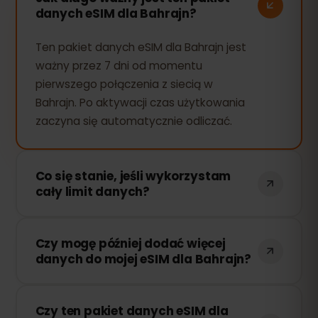
danych eSIM dla Bahrajn?
Ten pakiet danych eSIM dla Bahrajn jest
ważny przez 7 dni od momentu
pierwszego połączenia z siecią w
Bahrajn. Po aktywacji czas użytkowania
zaczyna się automatycznie odliczać.
Co się stanie, jeśli wykorzystam
cały limit danych?
Jeśli zużyjesz cały pakiet danych, Twoje
Czy mogę później dodać więcej
połączenie zostanie przerwane. Możesz
danych do mojej eSIM dla Bahrajn?
łatwo doładować swoją eSIM przez
panel eSIMFOX i natychmiast wznowić
Tak! Możesz dokupić dodatkowe dane w
korzystanie z Internetu.
Czy ten pakiet danych eSIM dla
dowolnym momencie bez konieczności