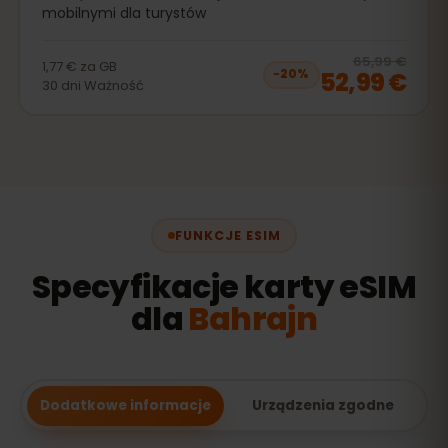
mobilnymi dla turystów
20
% 
65,99 €
1,77 €
za
GB
52,99 €
−
20
%
30
dni
Ważność
FUNKCJE ESIM
Specyfikacje karty eSIM
dla
Bahrajn
Dodatkowe informacje
Urządzenia zgodne