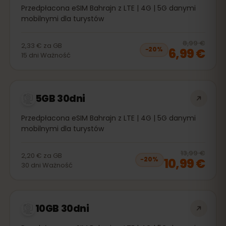
Przedpłacona eSIM Bahrajn z LTE | 4G | 5G danymi
mobilnymi dla turystów
20
% 
8,99 €
2,33 €
za
GB
6,99 €
−
20
%
15
dni
Ważność
5GB 30dni
Przedpłacona eSIM Bahrajn z LTE | 4G | 5G danymi
mobilnymi dla turystów
20
% 
13,99 €
2,20 €
za
GB
10,99 €
−
20
%
30
dni
Ważność
10GB 30dni