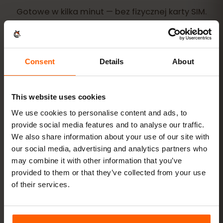
Gotowe w kilka minut — bez fizycznej karty SIM.
Consent
Details
About
Kup pakiet
kod QR od razu e‑mailem
This website uses cookies
We use cookies to personalise content and ads, to
Zainstaluj eSIM
zeskanuj kod QR w domu
provide social media features and to analyse our traffic.
przez Wi‑Fi
We also share information about your use of our site with
our social media, advertising and analytics partners who
Wejdź do sieci
włącz roaming danych w
may combine it with other information that you’ve
Bahrajn
provided to them or that they’ve collected from your use
of their services.
Konfiguracja zajmuje tylko 2 minuty: iPhone
Ustawienia
→ Sieć komórkowa → Dodaj eSIM
, Android
Sieć i