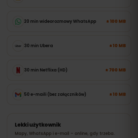
± 100 MB
20 min wideorozmowy WhatsApp
± 10 MB
30 min Ubera
± 700 MB
30 min Netflixa (HD)
± 10 MB
50 e-maili (bez załączników)
Lekki użytkownik
Mapy, WhatsApp i e-mail – online, gdy trzeba.