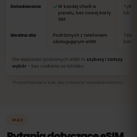
Doładowanie
W każdej chwili w
Tylko 
panelu, bez nowej karty
lub apl
SIM
Idealna dla
Podróżnych z telefonem
Telef
obsługującym eSIM
bardz
Dla większości podróżnych eSIM to
szybszy i tańszy
wybór
– bez czekania na lotnisku.
Przewiń tabelę w bok, aby zobaczyć wszystkie kolumny.
FAQ
Pytania dotyczące eSIM