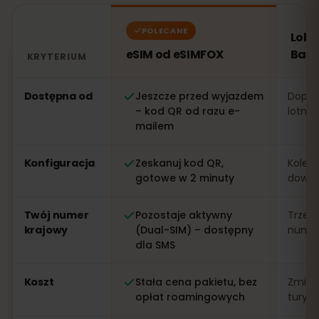
POLECANE
Loka
eSIM od eSIMFOX
Bahr
KRYTERIUM
Porównanie: eSIM od eSIMFOX kontra lokalna karta SIM
Dostępna od
Jeszcze przed wyjazdem
Dopier
– kod QR od razu e-
lotnis
mailem
Konfiguracja
Zeskanuj kod QR,
Kolejk
gotowe w 2 minuty
dowo
Twój numer
Pozostaje aktywny
Trzeb
krajowy
(Dual-SIM) – dostępny
numer 
dla SMS
Koszt
Stała cena pakietu, bez
Zmien
opłat roamingowych
turys