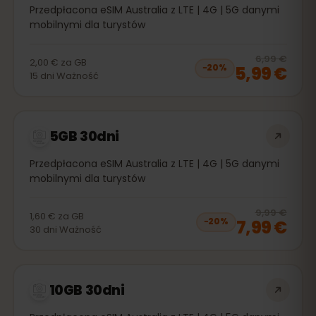
Przedpłacona eSIM Australia z LTE | 4G | 5G danymi
mobilnymi dla turystów
20
% 
6,99 €
2,00 €
za
GB
5,99 €
−
20
%
15
dni
Ważność
5GB 30dni
Przedpłacona eSIM Australia z LTE | 4G | 5G danymi
mobilnymi dla turystów
20
% 
9,99 €
1,60 €
za
GB
7,99 €
−
20
%
30
dni
Ważność
10GB 30dni