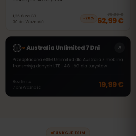
20
% 
78,99 €
1,26 €
za
GB
62,99 €
−
20
%
30
dni
Ważność
∞
Australia Unlimited 7 Dni
Przedpłacona eSIM Unlimited dla Australia z mobilną
transmisją danych LTE | 4G | 5G dla turystów
Bez limitu
19,99 €
7
dni
Ważność
FUNKCJE ESIM