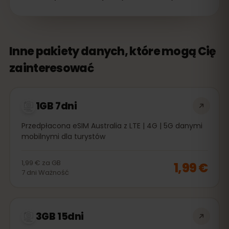
Inne pakiety danych, które mogą Cię
zainteresować
1GB 7dni
Przedpłacona eSIM Australia z LTE | 4G | 5G danymi
mobilnymi dla turystów
1,99 €
za
GB
1,99 €
7
dni
Ważność
3GB 15dni