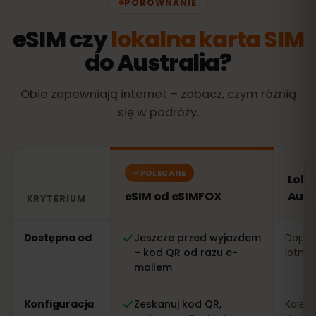
PORÓWNANIE
eSIM czy
lokalna karta SIM
do Australia?
Obie zapewniają internet – zobacz, czym różnią
się w podróży.
POLECANE
Loka
eSIM od eSIMFOX
Aust
KRYTERIUM
Porównanie: eSIM od eSIMFOX kontra lokalna karta SIM 
Dostępna od
Jeszcze przed wyjazdem
Dopier
– kod QR od razu e-
lotnis
mailem
Konfiguracja
Zeskanuj kod QR,
Kolejk