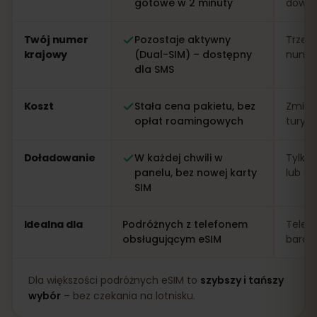
gotowe w 2 minuty
dowo
Twój numer
Pozostaje aktywny
Trzeb
krajowy
(Dual-SIM) – dostępny
numer 
dla SMS
Koszt
Stała cena pakietu, bez
Zmien
opłat roamingowych
turys
Doładowanie
W każdej chwili w
Tylko 
panelu, bez nowej karty
lub apl
SIM
Idealna dla
Podróżnych z telefonem
Telef
obsługującym eSIM
bardz
Dla większości podróżnych eSIM to
szybszy i tańszy
wybór
– bez czekania na lotnisku.