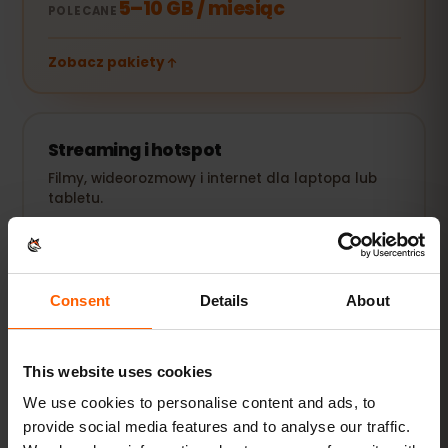
5–10 GB / miesiąc
POLECANE
Zobacz pakiety
Streaming i hotspot
Filmy, wideorozmowy i internet dla laptopa lub
tabletu.
20 GB+ lub Unlimited
POLECANE
Zobacz pakiety
Consent
Details
About
Wszystkie wartości są orientacyjne. Rzeczywiste zużycie
This website uses cookies
zależy od urządzenia, ustawień aplikacji i sposobu
korzystania.
We use cookies to personalise content and ads, to
provide social media features and to analyse our traffic.