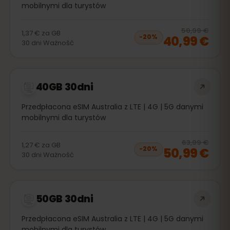
mobilnymi dla turystów
20
% 
50,99 €
1,37 €
za
GB
40,99 €
−
20
%
30
dni
Ważność
40GB 30dni
Przedpłacona eSIM Australia z LTE | 4G | 5G danymi
mobilnymi dla turystów
20
% 
63,99 €
1,27 €
za
GB
50,99 €
−
20
%
30
dni
Ważność
50GB 30dni
Przedpłacona eSIM Australia z LTE | 4G | 5G danymi
mobilnymi dla turystów