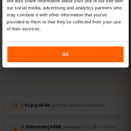
We also share information about your use of our site with
our social media, advertising and analytics partners who
may combine it with other information that you’ve
provided to them or that they’ve collected from your use
AKTYWACJA
of their services.
Aktywuj eSIM dla
Australia w
3 krokach
OK
Gotowe w kilka minut — bez fizycznej karty SIM.
Kup pakiet
kod QR od razu e‑mailem
Zainstaluj eSIM
zeskanuj kod QR w domu