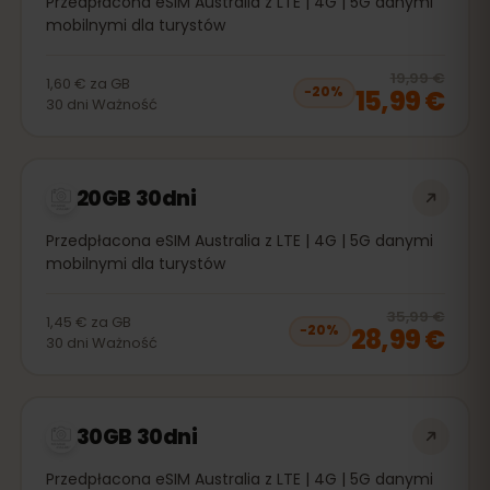
Przedpłacona eSIM Australia z LTE | 4G | 5G danymi
mobilnymi dla turystów
20
% 
19,99 €
1,60 €
za
GB
15,99 €
−
20
%
30
dni
Ważność
20GB 30dni
Przedpłacona eSIM Australia z LTE | 4G | 5G danymi
mobilnymi dla turystów
20
% 
35,99 €
1,45 €
za
GB
28,99 €
−
20
%
30
dni
Ważność
30GB 30dni
Przedpłacona eSIM Australia z LTE | 4G | 5G danymi