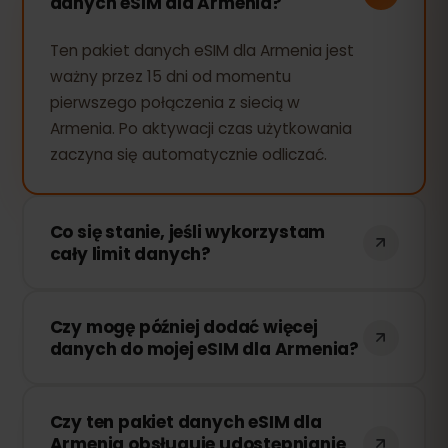
danych eSIM dla Armenia?
Ten pakiet danych eSIM dla Armenia jest
ważny przez 15 dni od momentu
pierwszego połączenia z siecią w
Armenia. Po aktywacji czas użytkowania
zaczyna się automatycznie odliczać.
Co się stanie, jeśli wykorzystam
cały limit danych?
Jeśli zużyjesz cały pakiet danych, Twoje
Czy mogę później dodać więcej
połączenie zostanie przerwane. Możesz
danych do mojej eSIM dla Armenia?
łatwo doładować swoją eSIM przez
panel eSIMFOX i natychmiast wznowić
Tak! Możesz dokupić dodatkowe dane w
korzystanie z Internetu.
Czy ten pakiet danych eSIM dla
dowolnym momencie bez konieczności
Armenia obsługuje udostępnianie