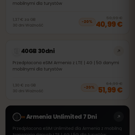
mobilnymi dla turystów
20
% 
50,99 €
1,37 €
za
GB
40,99 €
−
20
%
30
dni
Ważność
40GB 30dni
Przedpłacona eSIM Armenia z LTE | 4G | 5G danymi
mobilnymi dla turystów
20
% 
64,99 €
1,30 €
za
GB
51,99 €
−
20
%
30
dni
Ważność
∞
Armenia Unlimited 7 Dni
Przedpłacona eSIM Unlimited dla Armenia z mobilną
transmisją danych LTE | 4G | 5G dla turystów