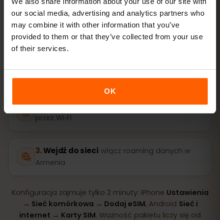
We also share information about your use of our site with
Gotowe w kilka minut — bez fizycznej karty SIM.
our social media, advertising and analytics partners who
may combine it with other information that you’ve
provided to them or that they’ve collected from your use
of their services.
Kup pakiet
kod QR od razu e‑mailem
OK
Zainstaluj eSIM
zeskanuj kod QR w domu
przez Wi‑Fi
Wejdź do sieci
włącz roaming danych w
Armenia
Konfiguracja zajmuje tylko 2 minuty: iPhone
Ustawienia
→ Sieć komórkowa → Dodaj eSIM
, Android
Sieć i
internet → Karty SIM
. Ważność pakietu liczy się od