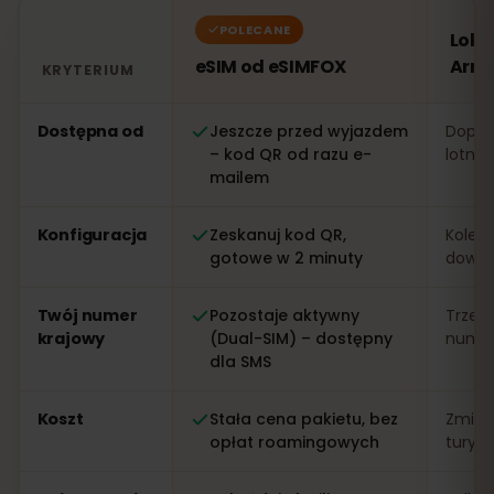
POLECANE
Loka
eSIM od eSIMFOX
Arm
KRYTERIUM
Porównanie: eSIM od eSIMFOX kontra lokalna karta SI
Dostępna od
Jeszcze przed wyjazdem
Dopier
– kod QR od razu e-
lotnis
mailem
Konfiguracja
Zeskanuj kod QR,
Kolejk
gotowe w 2 minuty
dowo
Twój numer
Pozostaje aktywny
Trzeb
krajowy
(Dual-SIM) – dostępny
numer 
dla SMS
Koszt
Stała cena pakietu, bez
Zmien
opłat roamingowych
turys