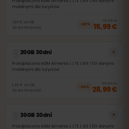
Przedpłacona eSIM Armenia z LTE | 4G | 5G danymi
mobilnymi dla turystów
20
% 
19,99 €
1,60 €
za
GB
15,99 €
−
20
%
30
dni
Ważność
20GB 30dni
Przedpłacona eSIM Armenia z LTE | 4G | 5G danymi
mobilnymi dla turystów
20
% 
35,99 €
1,45 €
za
GB
28,99 €
−
20
%
30
dni
Ważność
30GB 30dni
Przedpłacona eSIM Armenia z LTE | 4G | 5G danymi