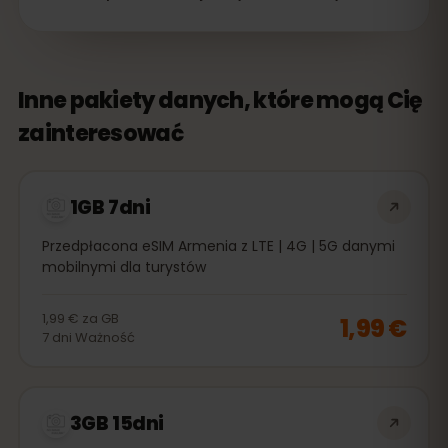
Inne pakiety danych, które mogą Cię
zainteresować
1GB 7dni
Przedpłacona eSIM Armenia z LTE | 4G | 5G danymi
mobilnymi dla turystów
1,99 €
za
GB
1,99 €
7
dni
Ważność
3GB 15dni