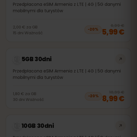
Przedpłacona eSIM Armenia z LTE | 4G | 5G danymi
mobilnymi dla turystów
20
% 
6,99 €
2,00 €
za
GB
5,99 €
−
20
%
15
dni
Ważność
5GB 30dni
Przedpłacona eSIM Armenia z LTE | 4G | 5G danymi
mobilnymi dla turystów
20
% 
10,99 €
1,80 €
za
GB
8,99 €
−
20
%
30
dni
Ważność
10GB 30dni