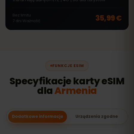
Bez limitu
35,99 €
7
dni
Ważność
FUNKCJE ESIM
Specyfikacje karty eSIM
dla
Armenia
Dodatkowe informacje
Urządzenia zgodne