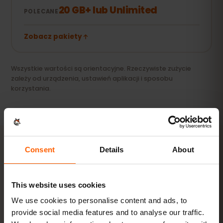
20 GB+ lub Unlimited
POLECANE
Zobacz pakiety
Wszystkie wartości są orientacyjne. Rzeczywiste zużycie
zależy od urządzenia, ustawień aplikacji i sposobu
korzystania.
Consent
Details
About
AKTYWACJA
Aktywuj eSIM dla Armenia
This website uses cookies
w
3 krokach
We use cookies to personalise content and ads, to
provide social media features and to analyse our traffic.